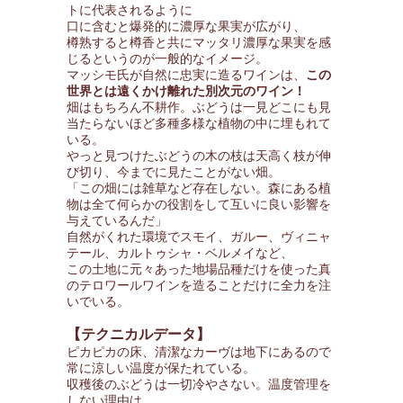
トに代表されるように
口に含むと爆発的に濃厚な果実が広がり、
樽熟すると樽香と共にマッタリ濃厚な果実を感
じるというのが一般的なイメージ。
マッシモ氏が自然に忠実に造るワインは、
この
世界とは遠くかけ離れた別次元のワイン！
畑はもちろん不耕作。ぶどうは一見どこにも見
当たらないほど多種多様な植物の中に埋もれて
いる。
やっと見つけたぶどうの木の枝は天高く枝が伸
び切り、今までに見たことがない畑。
「この畑には雑草など存在しない。森にある植
物は全て何らかの役割をして互いに良い影響を
与えているんだ」
自然がくれた環境でスモイ、ガルー、ヴィニャ
テール、カルトゥシャ・ベルメイなど、
この土地に元々あった地場品種だけを使った真
のテロワールワインを造ることだけに全力を注
いでいる。
【テクニカルデータ】
ピカピカの床、清潔なカーヴは地下にあるので
常に涼しい温度が保たれている。
収穫後のぶどうは一切冷やさない。温度管理を
しない理由は、