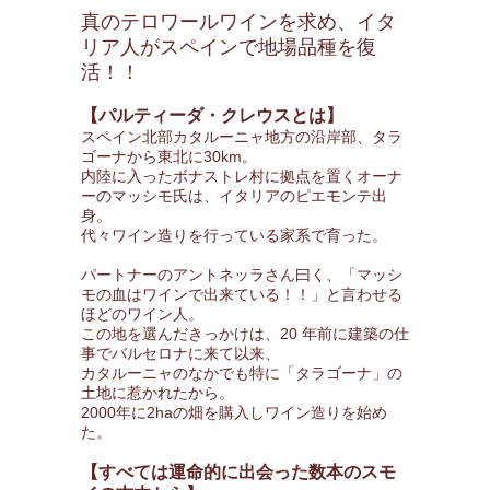
真のテロワールワインを求め、イタ
リア人がスペインで地場品種を復
活！！
【パルティーダ・クレウスとは】
スペイン北部カタルーニャ地方の沿岸部、タラ
ゴーナから東北に30km。
内陸に入ったボナストレ村に拠点を置くオーナ
ーのマッシモ氏は、イタリアのピエモンテ出
身。
代々ワイン造りを行っている家系で育った。
パートナーのアントネッラさん曰く、「マッシ
モの血はワインで出来ている！！」と言わせる
ほどのワイン人。
この地を選んだきっかけは、20 年前に建築の仕
事でバルセロナに来て以来、
カタルーニャのなかでも特に「タラゴーナ」の
土地に惹かれたから。
2000年に2haの畑を購入しワイン造りを始め
た。
【すべては運命的に出会った数本のスモ