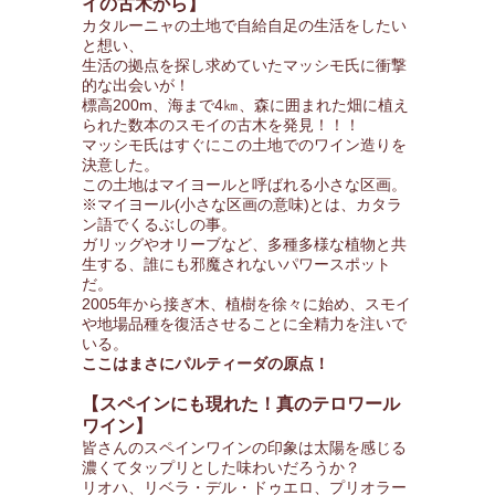
イの古木から】
カタルーニャの土地で自給自足の生活をしたい
と想い、
生活の拠点を探し求めていたマッシモ氏に衝撃
的な出会いが！
標高200m、海まで4㎞、森に囲まれた畑に植え
られた数本のスモイの古木を発見！！！
マッシモ氏はすぐにこの土地でのワイン造りを
決意した。
この土地はマイヨールと呼ばれる小さな区画。
※マイヨール(小さな区画の意味)とは、カタラ
ン語でくるぶしの事。
ガリッグやオリーブなど、多種多様な植物と共
生する、誰にも邪魔されないパワースポット
だ。
2005年から接ぎ木、植樹を徐々に始め、スモイ
や地場品種を復活させることに全精力を注いで
いる。
ここはまさにパルティーダの原点！
【スペインにも現れた！真のテロワール
ワイン】
皆さんのスペインワインの印象は太陽を感じる
濃くてタップリとした味わいだろうか？
リオハ、リベラ・デル・ドゥエロ、プリオラー