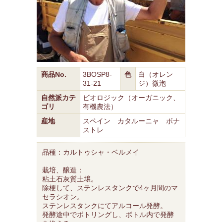
商品No.
3BOSP8-
色
白（オレン
31-21
ジ）微泡
自然派カテ
ビオロジック（オーガニック、
ゴリ
有機農法）
産地
スペイン カタルーニャ ボナ
ストレ
品種：カルトゥシャ・ベルメイ
栽培、醸造：
粘土石灰質土壌。
除梗して、ステンレスタンクで4ヶ月間のマ
セラシオン。
ステンレスタンクにてアルコール発酵。
発酵途中でボトリングし、ボトル内で発酵