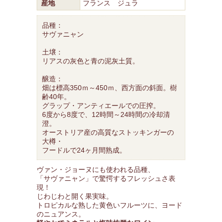
産地
フランス ジュラ
品種：
サヴァニャン
土壌：
リアスの灰色と青の泥灰土質。
醸造：
畑は標高350ｍ～450ｍ、西方面の斜面。樹
齢40年。
グラップ・アンティエールでの圧搾。
6度から8度で、12時間～24時間の冷却清
澄。
オーストリア産の高質なストッキンガーの
大樽・
フードルで24ヶ月間熟成。
ヴァン・ジョーヌにも使われる品種、
「サヴァニャン」で驚愕するフレッシュさ表
現！
じわじわと開く果実味。
トロピカルな熟した黄色いフルーツに、ヨード
のニュアンス。