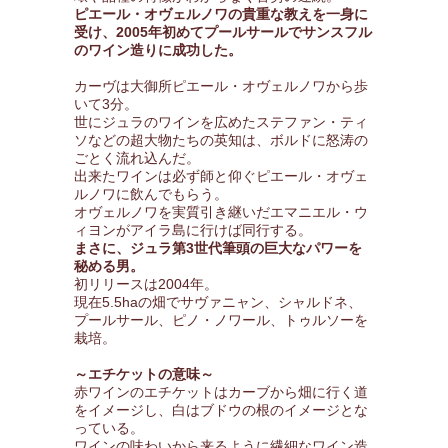
ピエール・オヴェルノワの貴重な教えを一身に
受け、2005年初めてプールサールでサンスフル
のワイン造りに成功した。
カーヴは大御所ピエール・オヴェルノワから歩
いて3分。
世にジュラのワインを広めたステファン・ティ
ソなどの超大物たちの英知は、ボルドに怒涛の
ごとく流れ込んだ。
出来たワインは必ず師と仰ぐピエール・オヴェ
ルノワに飲んでもらう。
オヴェルノワを実質引き継いだエマニエル・ウ
ィヨンがアイラ島に行けば同行する。
まさに、ジュラ第3世代筆頭の巨大なパワーを
秘める男。
初リリースは2004年。
現在5.5haの畑でサヴァニャン、シャルドネ、
プールサール、ピノ・ノワール、トゥルソーを
栽培。
～エチケットの意味～
赤ワインのエチケットはカーブから畑に行く道
をイメージし、白はブドウの根のイメージとな
っている。
ワインの味わいから来るように繊細なワイン造