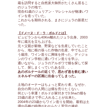
蔵を訪問すると自然派大御所がたくさん居るこ
のジュラの地で、
現在41歳のジュリアン・マレシャルが物凄いワ
インを造っていた。
これからを期待される、まさにジュラの新星だ
った。
【ドメーヌ・ド・ラ・ボルドとは】
ピュピランから40Km離れたジュラ出身。2003
年に蔵元を立ち上げる。
元々父親が穀物、野菜などを生産していたこと
から、地に根の張った作物の生産、中でもぶど
う栽培、ワイン造りに興味を持った。ディジョ
ンのワイン学校に通いワイン造りを学ぶ。
通いながら、ジュラのアルボワで畑を探して探
して、探しまくっていたある日、、、
あのボルナールの近くで、思わず息を飲む凄い
エネルギーの区画に出会ってしまった。
土地のオーナーはちょっと変わり者。なぜか、
自分の周りの人間には畑を売りたくない。
何という幸運！ボルドが家付きで3.5haの畑を
23歳の若さで手に入れることが出来た。
2004年の23歳からワイン造りを開始。最初は土
壌や品種の特徴がわからなく苦労の連続。