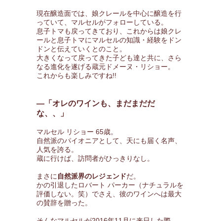
現在醸造面では、娘クレールを中心に醸造を行
っていて、マルセルがフォローしている。
息子トマも戻ってきており、これからは娘クレ
ールと息子トマにマルセルの知識・経験をドン
ドンと伝えていくとのこと。
大きくなって戻ってきた子ども達と共に、さら
なる進化を遂げる蔵元ドメーヌ・リショー。
これからも楽しみですね!!
―「オレのワインも、まだまだだ
な、、」
マルセル リショー 65歳。
自然派のパイオニアとして、天にも届く名声、
人気を誇る。
蔵に行けば、訪問者がひっきりなし。
まさに
自然派界のレジェンド
だ。
かの引退したロバート パーカー（ナチュラルを
評価しない。笑）でさえ、彼のワインへは最大
の賛辞を贈った。
そんなマルセルが2016年11月に来日した際、