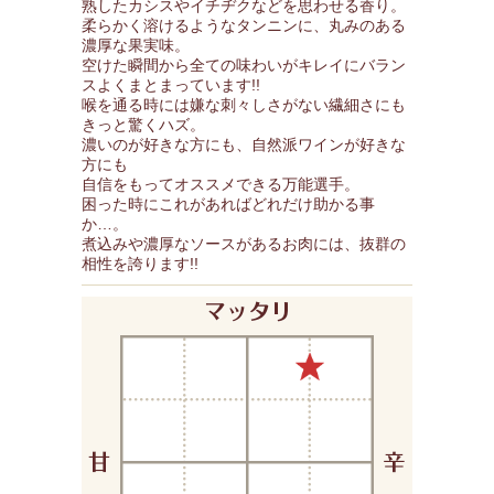
熟したカシスやイチヂクなどを思わせる香り。
柔らかく溶けるようなタンニンに、丸みのある
濃厚な果実味。
空けた瞬間から全ての味わいがキレイにバラン
スよくまとまっています!!
喉を通る時には嫌な刺々しさがない繊細さにも
きっと驚くハズ。
濃いのが好きな方にも、自然派ワインが好きな
方にも
自信をもってオススメできる万能選手。
困った時にこれがあればどれだけ助かる事
か…。
煮込みや濃厚なソースがあるお肉には、抜群の
相性を誇ります!!