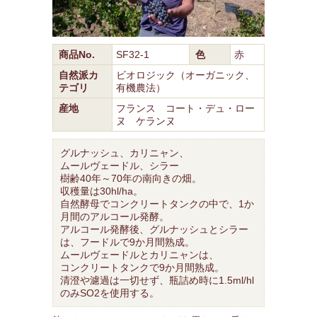
商品No.
SF32-1
色
赤
自然派カ
ビオロジック（オーガニック、
テゴリ
有機農法）
産地
フランス コート・デュ・ロー
ヌ ケランヌ
グルナッシュ、カリニャン、
ムールヴェードル、シラー
樹齢40年～70年の南向きの畑。
収穫量は30hl/ha。
自然酵母でコンクリートタンクの中で、1か
月間のアルコール発酵。
アルコール発酵後、グルナッシュとシラー
は、フードルで9か月間熟成。
ムールヴェードルとカリニャンは、
コンクリートタンクで9か月間熟成。
清澄や濾過は一切せず、瓶詰め時に1.5ml/hl
のみSO2を使用する。