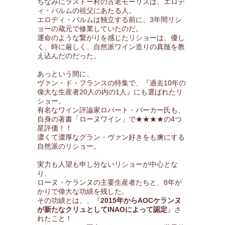
ちなみにラストー村の古老モーリスは、エロデ
ィ・バルムの祖父にあたる人。
エロディ・バルムは独立する前に、3年間リシ
ョーの蔵元で修業していたのだ。
運命のような繋がりを感じたリショーは、優し
く、時に厳しく、自然派ワイン造りの真髄を教
え込んだのだった。
あっという間に、
ヴァン・ド・フランスの特集で、『過去10年の
偉大な生産者20人の内の1人』にも選ばれたリ
ショー。
有名なワイン評論家ロバート・パーカー氏も、
自身の著書「ローヌワイン」で★★★★の4つ
星評価！！
濃くて濃厚なグラン・ヴァン好きをも虜にする
自然派のリショー。
実力も人望も申し分ないリショーが中心とな
り、
ローヌ・ケランヌの主要生産者たちと、8年が
かりで偉大な功績を残した。
その功績とは、、『
2015年からAOCケランヌ
が新たなクリュとしてINAOによって認定
』さ
れたこと！