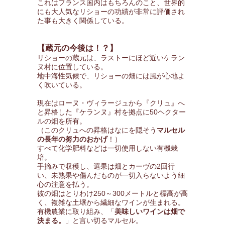
これはフランス国内はもちろんのこと、世界的
にも大人気なリショーの功績が非常に評価され
た事も大きく関係している。
【蔵元の今後は！？】
リショーの蔵元は、ラストーにほど近いケラン
ヌ村に位置している。
地中海性気候で、リショーの畑には風が心地よ
く吹いている。
現在はローヌ・ヴィラージュから『クリュ』へ
と昇格した『ケランヌ』村を拠点に50ヘクター
ルの畑を所有。
（このクリュへの昇格はなにを隠そう
マルセル
の長年の努力のおかげ
！）
すべて化学肥料などは一切使用しない有機栽
培。
手摘みで収穫し、選果は畑とカーヴの2回行
い、未熟果や傷んだものが一切入らないよう細
心の注意を払う。
彼の畑はとりわけ250～300メートルと標高が高
く、複雑な土壌から繊細なワインが生まれる。
有機農業に取り組み、「
美味しいワインは畑で
決まる。
」と言い切るマルセル。