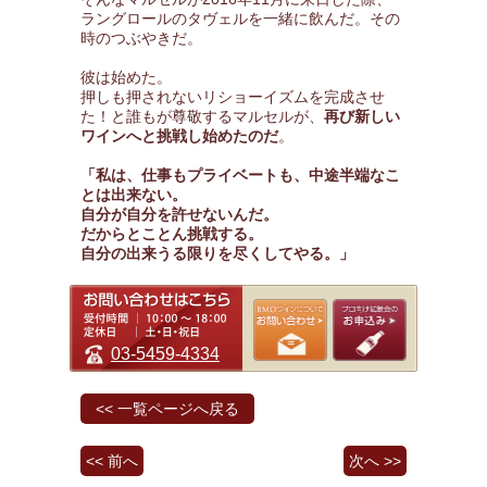
ラングロールのタヴェルを一緒に飲んだ。その
時のつぶやきだ。
彼は始めた。
押しも押されないリショーイズムを完成させ
た！と誰もが尊敬するマルセルが、
再び新しい
ワインへと挑戦し始めたのだ
。
「私は、仕事もプライベートも、中途半端なこ
とは出来ない。
自分が自分を許せないんだ。
だからとことん挑戦する。
自分の出来うる限りを尽くしてやる。」
03-5459-4334
<< 一覧ページへ戻る
<< 前へ
次へ >>