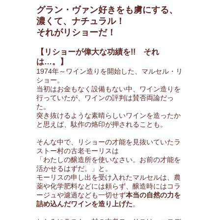
グラン・ヴァン好きをも虜にする、
濃くて、ナチュラル！
それがリショーだ！
【リショーが偉大な功績を!! それ
は…。】
1974年～ワイン造りを開始した、マルセル・リ
ショー。
当初はお金もなく設備もない中、ワイン造りを
行っていたが、ワインの評判は賛否両論だっ
た。
突き抜けるような素晴らしいワインを造ったか
と思えば、駄作の烙印が押されることも。
そんな中で、リショーの才能を見抜いていたラ
ストー村の古老モーリスは
「わたしの醸造所を使いなさい。お前の才能を
活かせるはずだ。」と。
モーリスの申し出を受け入れたマルセルは、農
薬や化学肥料などには頼らず、醸造時にはコラ
ージュや濾過なども一切せず
本当の自然の力を
詰め込んだワインを造り上げた
。