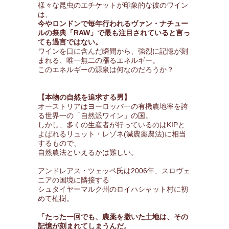
様々な昆虫のエチケットが印象的な彼のワイン
は、
今やロンドンで毎年行われるヴァン・ナチュー
ルの祭典「RAW」で最も注目されていると言っ
ても過言ではない。
ワインを口に含んだ瞬間から、強烈に記憶が刻
まれる、唯一無二の漲るエネルギー。
このエネルギーの源泉は何なのだろうか？
【本物の自然を追求する男】
オーストリアはヨーロッパ一の有機農地率を誇
る世界一の「自然派ワイン」の国。
しかし、多くの生産者が行っているのはKIPと
よばれるリュット・レゾネ(減農薬農法)に相当
するもので、
自然農法といえるかは難しい。
アンドレアス・ツェッペ氏は2006年、スロヴェ
ニアの国境に隣接する
シュタイヤーマルク州のロイハシャット村に初
めて植樹。
「たった一回でも、農薬を撒いた土地は、その
記憶が刻まれてしまうんだ。