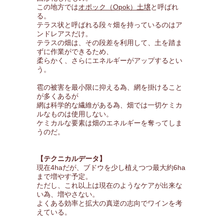
この地方では
オポック（Opok）土壌
と呼ばれ
る。
テラス状と呼ばれる段々畑を持っているのはア
ンドレアスだけ。
テラスの畑は、その段差を利用して、土を踏ま
ずに作業ができるため、
柔らかく、さらにエネルギーがアップするとい
う。
雹の被害を最小限に抑える為、網を掛けること
が多くあるが
網は科学的な繊維がある為、畑では一切ケミカ
ルなものは使用しない。
ケミカルな要素は畑のエネルギーを奪ってしま
うのだ。
【テクニカルデータ】
現在4haだが、ブドウを少し植えつつ最大約6ha
まで増やす予定。
ただし、これ以上は現在のようなケアが出来な
い為、増やさない。
よくある効率と拡大の真逆の志向でワインを考
えている。