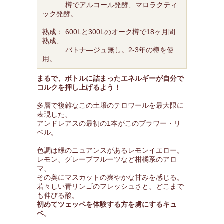
樽でアルコール発酵、マロラクティ
ック発酵。
熟成： 600Lと300Lのオーク樽で18ヶ月間
熟成、
バトナ―ジュ無し。2-3年の樽を使
用。
まるで、ボトルに詰まったエネルギーが自分で
コルクを押し上げるよう！
多層で複雑なこの土壌のテロワールを最大限に
表現した、
アンドレアスの最初の1本がこのブラワー・リ
ベル。
色調は緑のニュアンスがあるレモンイエロー。
レモン、グレープフルーツなど柑橘系のアロ
マ、
その奥にマスカットの爽やかな甘みを感じる。
若々しい青リンゴのフレッシュさと、どこまで
も伸びる酸。
初めてツェッペを体験する方を虜にするキュ
ベ。