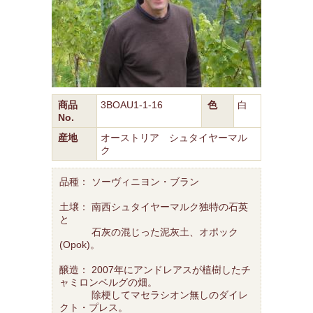
商品
3BOAU1-1-16
色
白
No.
産地
オーストリア シュタイヤーマル
ク
品種： ソーヴィニヨン・ブラン
土壌： 南西シュタイヤーマルク独特の石英
と
石灰の混じった泥灰土、オポック
(Opok)。
醸造： 2007年にアンドレアスが植樹したチ
ャミロンベルグの畑。
除梗してマセラシオン無しのダイレ
クト・プレス。