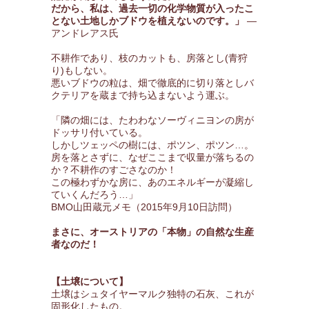
だから、私は、過去一切の化学物質が入ったこ
とない土地しかブドウを植えないのです。」
―
アンドレアス氏
不耕作であり、枝のカットも、房落とし(青狩
り)もしない。
悪いブドウの粒は、畑で徹底的に切り落としバ
クテリアを蔵まで持ち込まないよう運ぶ。
「隣の畑には、たわわなソーヴィニヨンの房が
ドッサリ付いている。
しかしツェッペの樹には、ポツン、ポツン…。
房を落とさずに、なぜここまで収量が落ちるの
か？不耕作のすごさなのか！
この極わずかな房に、あのエネルギーが凝縮し
ていくんだろう…」
BMO山田蔵元メモ（2015年9月10日訪問）
まさに、オーストリアの「本物」の自然な生産
者なのだ！
【土壌について】
土壌はシュタイヤーマルク独特の石灰、これが
固形化したもの。