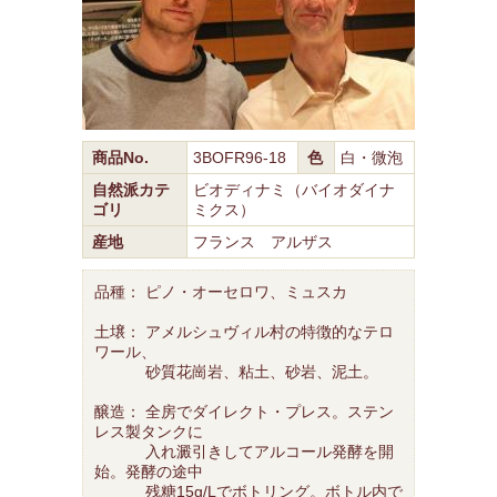
商品No.
3BOFR96-18
色
白・微泡
自然派カテ
ビオディナミ（バイオダイナ
ゴリ
ミクス）
産地
フランス アルザス
品種： ピノ・オーセロワ、ミュスカ
土壌： アメルシュヴィル村の特徴的なテロ
ワール、
砂質花崗岩、粘土、砂岩、泥土。
醸造： 全房でダイレクト・プレス。ステン
レス製タンクに
入れ澱引きしてアルコール発酵を開
始。発酵の途中
残糖15g/Lでボトリング。ボトル内で