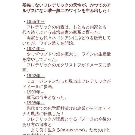
妥協しないフレデリックの天性が、かつてのア
ルザスにない唯一無二のワインを生み出した！
・
1955年～
フレデリックの両親は、もともと両家とも
代々続くぶどう栽培農家の家系に育った。
両家とも代々ネゴシアンにぶどうを販売して
いたが、ワイン造りを開始。
・
1981年～
少しずつブドウ畑を拡大し、ワインの生産量
を増やしていった。
フレデリックの兄クリストフがドメーヌに参
画。
・
1992年～
ミュージシャンだった現当主フレデリックが
ドメーヌに参画。
・
1993年～
蔵元の当主となった。
・
1998年～
先代までの化学肥料漬けの農業からビオディ
ナミ農法に転換した！
フレデリックが理想とするドメーヌの今後の
あり方の追求と
「より良く生きる(mieux vivre)」ためのひと