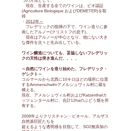
つの方法として、
現在、生産する全てのワインは、ビオ認証
(Agriculture Biologique およびDEMETER)を取
得
・
2012年～
フレデリックの指揮の下で、ワイン造りに参
画したアルノー(クリストフの息子)。
現在はアルノーが中心となり、他にない大き
な傑作を次々と生み出している。
ワイン醸造についても、妥協しないフレデリッ
クの天性は突き進んだ、、、、
～自然にワインを造り始めた、フレデリック・
ゲシクト～
コルマールから北西に10キロほどの場所に位置
するAmmerschwihrアメルシュヴィル村に蔵を
構える。
現在、アメルシュヴィル村およびKatzenthalカ
ッツェンタール村に、合計12haのぶどう畑を所
有する。
2008年よりクリスチャン・ビネール、アルザス
自然派巨匠たちを
超えるような透明感を目指して、SO2無添加の