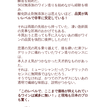
醸造を始めた。
SO2無添加のワイン造りを始めながら経験を積
み、
酸化防止剤無添加とは思えないほど、
品質が高
いレベルで非常に安定している！
それは両親の先祖から持っていた、凄い急斜面
の見事な区画のおかげでもある。
今買おうと思っても手に入らないあの畑がワイ
ンの品質を強烈に後押ししたのだ！
悲運の兄の死を乗り越えて、後を継いだ弟フレ
デリックに備わっていたワイン造りのセンスに
は、
本人さえ気がつかなかった天才的なものがあっ
た。
それは、ミュージシャンだったフレデリックの
センスに無関係ではないだろう。
そうでなければ、かつてのアルザスにないあの
透明で繊細な味筋は、説明がつかない。
「このレベルで、ここまで価格が抑えられてい
るワインは滅多に無い！」と現地も日本のプロ
も驚く。