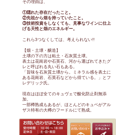
その理由は、
①隠れた存在だったこと。
②先祖から畑を持っていたこと。
③技術投資をしなくても、見事なワインに仕上
げる天性と畑のエネルギー。
これら3つなくしては、考えられない!!
【畑・土壌・醸造】
土壌の下の方は粘土・石灰質土壌。
表土は花崗岩や石英石、河から運ばれてきたグ
レと呼ばれる丸い石もある。
「旨味を石灰質土壌から。ミネラル感を表土に
ある花崗岩、石英石などから得ている。」とフ
レデリック氏。
現在はほぼ全てのキュヴェで酸化防止剤無添
加。
一部樽熟成もあるが、ほとんどのキュベがアル
ザス特有の大樽のフードルにて熟成。