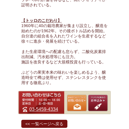
証明されている。
【トッロのこだわり】
1960年に40の栽培農家が集まり設立し、醸造を
始めたのが1962年。その後ボトル詰めを開始。
自分達の組合名を入れたワインを生産するなど
徐々に進歩・発展を続けている。
また生産環境への配慮も怠らず、二酸化炭素排
出削減、汚水処理等にも注力。
施設を改良するなど大規模投資も行っている。
ぶどうの果実本来の味わいを楽しめるよう、醸
造時全て樽は使用せず、ステンレスタンクを使
用する徹底ぶり。
03-5459-4334
<< 一覧ページへ戻る