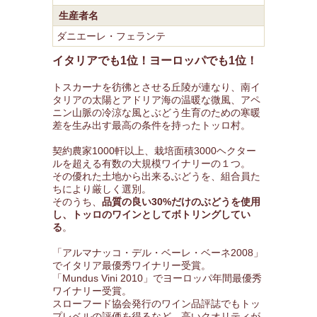
生産者名
ダニエーレ・フェランテ
イタリアでも1位！ヨーロッパでも1位！
トスカーナを彷彿とさせる丘陵が連なり、南イ
タリアの太陽とアドリア海の温暖な微風、アペ
ニン山脈の冷涼な風とぶどう生育のための寒暖
差を生み出す最高の条件を持ったトッロ村。
契約農家1000軒以上、栽培面積3000ヘクター
ルを超える有数の大規模ワイナリーの１つ。
その優れた土地から出来るぶどうを、組合員た
ちにより厳しく選別。
そのうち、
品質の良い30%だけのぶどうを使用
し、トッロのワインとしてボトリングしてい
る
。
「アルマナッコ・デル・ベーレ・ベーネ2008」
でイタリア最優秀ワイナリー受賞。
「Mundus Vini 2010」でヨーロッパ年間最優秀
ワイナリー受賞。
スローフード協会発行のワイン品評誌でもトッ
プレベルの評価を得るなど、高いクオリティが