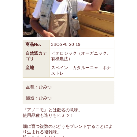
商品No.
3BOSP8-20-19
自然派カテ
ビオロジック（オーガニック、
ゴリ
有機農法）
産地
スペイン カタルーニャ ボナ
ストレ
品種：ひみつ
醸造：ひみつ
『アノニモ』とは匿名の意味。
使用品種も造りもヒミツ！
畑に育つ複数のぶどうをブレンドすることによ
り生まれる複雑味。