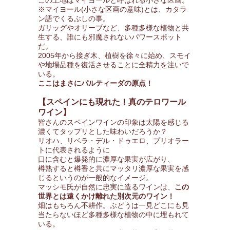
この土地はマイヨールと呼ばれる小さな区画。
※マイヨール(小さな区画の意味)とは、カタラ
ン語でくるぶしの事。
ガリッグやオリーブなど、多種多様な植物と共
生する、誰にも邪魔されないパワースポット
だ。
2005年から接ぎ木、植樹を徐々に始め、スモイ
や地場品種を復活させることに全精力を注いで
いる。
ここはまさにパルティーダの原点！
【スペインにも現れた！真のテロワール
ワイン】
皆さんのスペインワインの印象は太陽を感じる
濃くてタップリとした味わいだろうか？
リオハ、リベラ・デル・ドゥエロ、プリオラー
トに代表されるように
口に含むと爆発的に濃厚な果実が広がり、
樽熟すると樽香と共にマッタリ濃厚な果実を感
じるというのが一般的なイメージ。
マッシモ氏が自然に忠実に造るワインは、
この
世界とは遠くかけ離れた別次元のワイン！
畑はもちろん不耕作。ぶどうは一見どこにも見
当たらないほど多種多様な植物の中に埋もれて
いる。