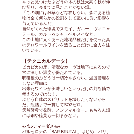
やっと見つけたぶどうの木の枝は天高く枝が伸
び切り、今までに見たことがない畑。
「この畑には雑草など存在しない。森にある植
物は全て何らかの役割をして互いに良い影響を
与えているんだ」
自然がくれた環境でスモイ、ガルー、ヴィニャ
テール、カルトゥシャ・ベルメイなど、
この土地に元々あった地場品種だけを使った真
のテロワールワインを造ることだけに全力を注
いでいる。
【テクニカルデータ】
ピカピカの床、清潔なカーヴは地下にあるので
常に涼しい温度が保たれている。
収穫後のぶどうは一切冷やさない。温度管理を
しない理由は、
出来たワインが美味しいというだけの判断軸で
考えるのではなく、
ぶどう自体のスピリットを壊したくないから
だ。瓶詰まで一貫してSO2ゼロ。
天然酵母で発酵、ノンフィルター。もちろん畑
には銅や硫黄も一切まかない。
●パルティーダメモ●
バルセロナの「BAR BRUTAL」はじめ、パリ、