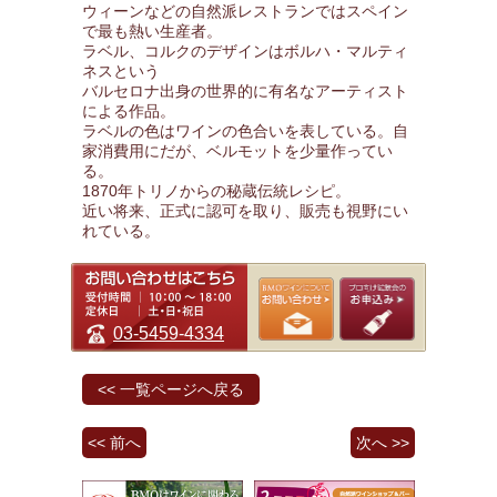
ウィーンなどの自然派レストランではスペイン
で最も熱い生産者。
ラベル、コルクのデザインはボルハ・マルティ
ネスという
バルセロナ出身の世界的に有名なアーティスト
による作品。
ラベルの色はワインの色合いを表している。自
家消費用にだが、ベルモットを少量作ってい
る。
1870年トリノからの秘蔵伝統レシピ。
近い将来、正式に認可を取り、販売も視野にい
れている。
03-5459-4334
<< 一覧ページへ戻る
<< 前へ
次へ >>