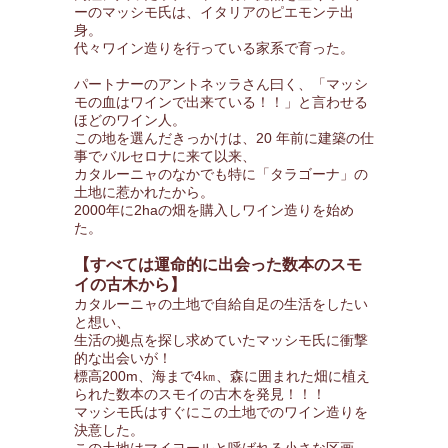
ーのマッシモ氏は、イタリアのピエモンテ出
身。
代々ワイン造りを行っている家系で育った。
パートナーのアントネッラさん曰く、「マッシ
モの血はワインで出来ている！！」と言わせる
ほどのワイン人。
この地を選んだきっかけは、20 年前に建築の仕
事でバルセロナに来て以来、
カタルーニャのなかでも特に「タラゴーナ」の
土地に惹かれたから。
2000年に2haの畑を購入しワイン造りを始め
た。
【すべては運命的に出会った数本のスモ
イの古木から】
カタルーニャの土地で自給自足の生活をしたい
と想い、
生活の拠点を探し求めていたマッシモ氏に衝撃
的な出会いが！
標高200m、海まで4㎞、森に囲まれた畑に植え
られた数本のスモイの古木を発見！！！
マッシモ氏はすぐにこの土地でのワイン造りを
決意した。