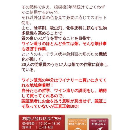
その肥料でさえ、植樹後2年間続けてごくわず
かに使用するのみで、
それ以外は葉の色を見て必要に応じてスポット
使用。
また、
除草剤、殺虫剤、化学肥料に頼らず生物
多様性を高めることで
質の良いぶどうを育てることを目指す
。
ワイン造りのほとんど全ては畑。そんな畑仕事
もほぼ手作業
。
というのも、テラス状や急斜面の畑のため
機械
化が難しく、
20人の従業員のうち17人は畑での作業に従事し
ている
。
ワイン販売の半分はワイナリーに買いにきてく
れる地域密着型！
自分たちの哲学、ワイン造りの説明をし、納得
して買ってくれるので、
認証業者にお金を払う意味が見出せず、認証こ
そ取っていないが正真正銘BIO!