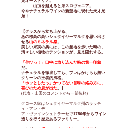
兄オーストリア。
山頂を越えると弟スロヴェニア。
今やナチュラルワインの新聖地に現れた天才兄
弟！
【グラスから立ち上がる、
あの標高の高いシュタイヤーマルクを思い出さ
せる
山のミネラル感
。
美しい果実の奥には、この産地を歩いた時の、
清々しい植物のテンションが、見え隠れする。
「伸びっ！」口中に放り込んだ時の第一印象
だ。
ナチュラルを徹底しても、ブレはかけらも無い
クリーンの王者的風格。
「ホッとしたっ」かつてない旨味の絡み方に、
喜びのため息が出た
。】
(代表・山田のコメントから一部抜粋)
グロース家はシュタイヤーマルク州のラッチ
ュ・アン・デ
ア・ヴァインシュトラーセで
1750年からワイン
造りを行う歴史あるファミリー
。