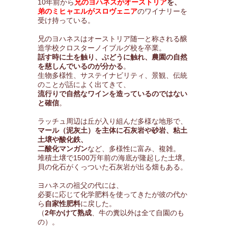
10年前から
兄のヨハネスがオーストリア
を、
弟のミヒャエルがスロヴェニア
のワイナリーを
受け持っている。
兄のヨハネスはオーストリア随一と称される醸
造学校クロスターノイブルグ校を卒業。
話す時に土を触り、ぶどうに触れ、農園の自然
を慈しんでいるのが分かる
。
生物多様性、サステイナビリティ、景観、伝統
のことが話によく出てきて、
流行りで自然なワインを造っているのではない
と確信
。
ラッチュ周辺は丘が入り組んだ多様な地形で、
マール（泥灰土）を主体に石灰岩や砂岩、粘土
土壌や酸化鉄、
二酸化マンガン
など、多様性に富み、複雑。
堆積土壌で1500万年前の海底が隆起した土壌。
貝の化石がくっついた石灰岩が出る畑もある。
ヨハネスの祖父の代には、
必要に応じて化学肥料を使ってきたが彼の代か
ら
自家性肥料
に戻した。
（
2年かけて熟成
、牛の糞以外は全て自園のも
の）。