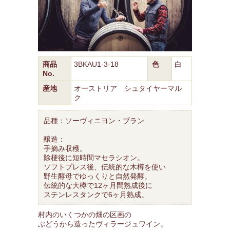
商品
3BKAU1-3-18
色
白
No.
産地
オーストリア シュタイヤーマル
ク
品種：ソーヴィニヨン・ブラン
醸造：
手摘み収穫。
除梗後に短時間マセラシオン。
ソフトプレス後、伝統的な木樽を使い
野生酵母でゆっくりと自然発酵。
伝統的な大樽で12ヶ月間熟成後に
ステンレスタンクで6ヶ月熟成。
村内のいくつかの畑の区画の
ぶどうから造ったヴィラージュワイン。