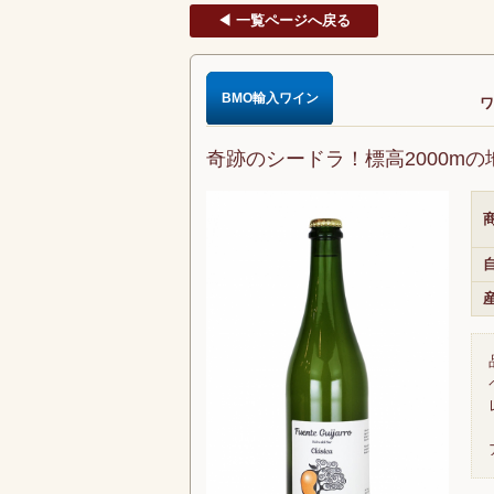
◀ 一覧ページへ戻る
BMO輸入ワイン
ワ
奇跡のシードラ！標高2000m
商