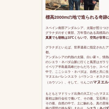
標高2000mの地で造られる奇
スペイン南部アンダルシア、太陽が照りつけ
グラナダのすぐ東部、万年雪のある高標高の
真夏でも朝晩は10℃くらいで、空気が非常
グラナダといえば、世界遺産に指定されたア
都。
アンダルシアの灼熱の太陽、白い家々、情熱
のシエラ・ネバダ山脈に行くと風景はガラリ
イベリア半島最高峰だからだろうか、スペイ
中で、ここシエラ・ネバダは、自然と共に生
マヌエルバレンスエラ（バランコ・オスクロ
マヌエル
（カウソン）、そして、りんごの
もともとマドリッド出身の大工だったマヌエ
最初は旅行会社で働いて、その後、宝石商と
その後、自然の中で、土に触れる、真の意味
南の理想の地を探しまわり、
シエラ・ネバダ