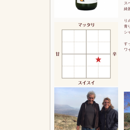
ス
綺
り
青
シ
す
ワ