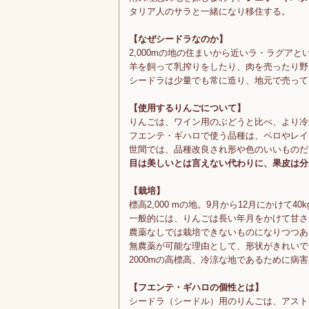
タリア人のサラと一緒になり移住する。
【なぜシードラなのか】
2,000mの地の住まいから近いラ・ラグア
羊を飼って乳搾りをしたり、肉を売ったり野
シードラは少量でも常に造り、地元で売って
【使用するりんごについて】
りんごは、ワイン用のぶどうと比べ、より冷
フエンテ・ギハロで使う品種は、ペロやレイ
世間では、品種改良され形や色のいいものだ
目は美しいとは言えない代わりに、果皮は分
【栽培】
標高2,000 mの地。9月から12月にかけて4
一般的には、りんごは長い年月をかけて甘さ
農薬なしでは栽培できないものになりつつあ
無農薬が可能な理由として、形状がきれいで
2000mの高標高、冷涼な地であるために病
【フエンテ・ギハロの個性とは】
シードラ（シードル）用のりんごは、アスト