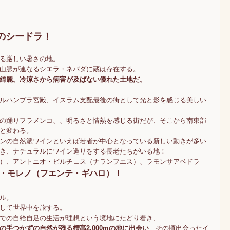
跡のシードラ！
る厳しい暑さの地。
山脈が連なるシエラ・ネバダに蔵は存在する。
に綺麗。冷涼さから病害が及ばない優れた土地だ。
ルハンブラ宮殿、イスラム支配最後の街として光と影を感じる美しい
の踊りフラメンコ、、明るさと情熱を感じる街だが、そこから南東部
と変わる。
ンの自然派ワインといえば若者が中心となっている新しい動きが多い
き、ナチュラルにワイン造りをする長老たちがいる地！
）、アントニオ・ビルチェス（ナランフエス）、ラモンサアベドラ
・モレノ（フエンテ・ギハロ）！
ル。
して世界中を旅する。
での自給自足の生活が理想という境地にたどり着き、
の手つかずの自然が残る標高2,000mの地に出会い
、その頃出会ったイ