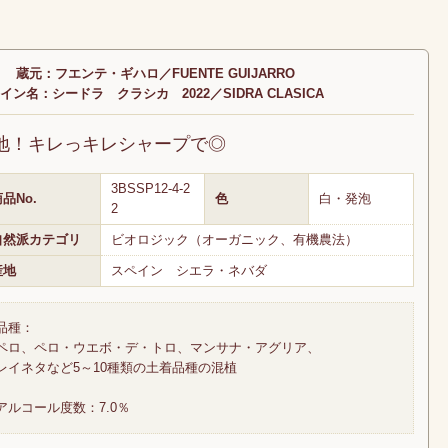
蔵元：フエンテ・ギハロ／FUENTE GUIJARRO
イン名：シードラ クラシカ 2022／SIDRA CLASICA
の地！キレっキレシャープで◎
3BSSP12-4-2
品No.
色
白・発泡
2
自然派カテゴリ
ビオロジック（オーガニック、有機農法）
産地
スペイン シエラ・ネバダ
品種：
ペロ、ペロ・ウエボ・デ・トロ、マンサナ・アグリア、
レイネタなど5～10種類の土着品種の混植
アルコール度数：7.0％