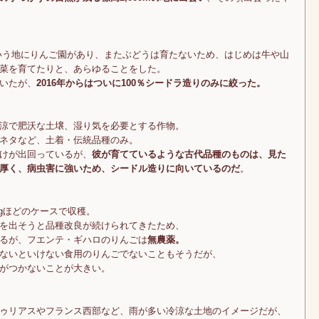
という地にりんご園があり、またぶどうは育たないため、はじめは牛や山
菜を育てたりと、あらゆることをした。
いたが、
2016年からはついに100％シードラ造りのみに絞った。
涼で肥沃な土壌、湿り気を必要とする作物。
ネタなど、土着・伝統品種のみ。
けが出回っているが、
彼が育てているような古代品種のものは、見た
厚く、病虫害に強いため、シードル造りに向いているのだ
。
0kgほどのケースで収穫。
を出そうと品種改良が続けられてきたため、
るが、フエンテ・ギハロのりんごは
無農薬。
ないといけない食用のりんごでないこともそうだが、
害がつかないことが大きい。
ゥリアスやフランス西部など、雨が多い冷涼な土地のイメージだが、