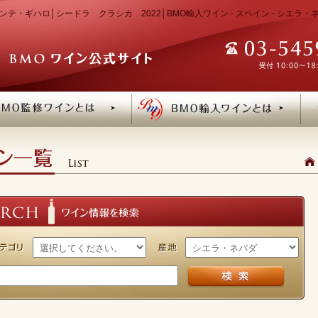
ンテ・ギハロ│シードラ クラシカ 2022│BMO輸入ワイン - スペイン - シエラ