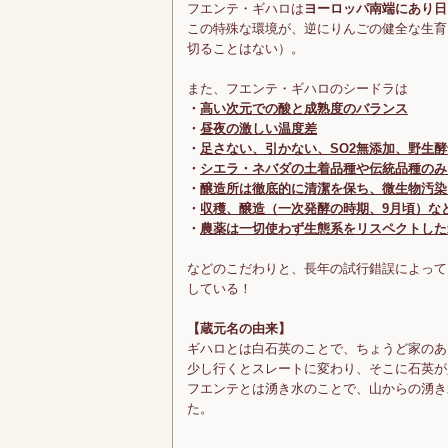
フエンテ・ギハロは
ヨーロッパ南端にあり日
この特殊な環境が、逆にりんごの健全な生育
切ることはない）。
また、フエンテ・ギハロのシードラは
・
高い次元での酸と成熟度のバランス
・
昼夜の激しい温度差
・
足さない、引かない、SO2無添加、野生酵
・
シエラ・ネバダの土着品種や伝統品種のみ
・
醸造所は徹底的に清潔を保ち、微生物汚染
・
収穫、醸造（一次発酵の時期、9月頃）な
・
農薬は一切使わず生態系をリスペクトした
などのこだわりと、長年の試行錯誤によって
している！
【蔵元名の由来】
ギハロとは白石英のことで、ちょうど家のあ
少し行くとスレートに変わり、そこに石英が
フエンテとは湧き水のことで、山からの湧き
た。