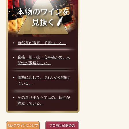
自然度が徹底して高いこと。
直接、畑・技・心を確かめ、人
間性が素晴らしい。
価格に比して、味わいが頭抜け
ている。
その造り手ならではの、個性が
際立っている。