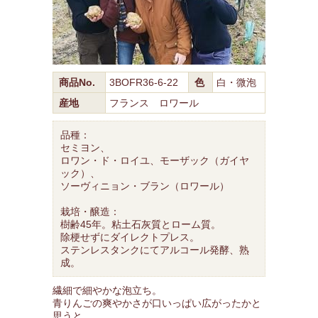
商品No.
3BOFR36-6-22
色
白・微泡
産地
フランス ロワール
品種：
セミヨン、
ロワン・ド・ロイユ、モーザック（ガイヤ
ック）、
ソーヴィニョン・ブラン（ロワール）
栽培・醸造：
樹齢45年。粘土石灰質とローム質。
除梗せずにダイレクトプレス。
ステンレスタンクにてアルコール発酵、熟
成。
繊細で細やかな泡立ち。
青りんごの爽やかさが口いっぱい広がったかと
思うと、