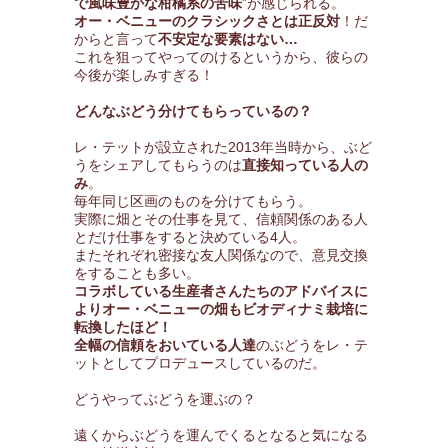
で風味豊かな柑橘系の苦味
”が感じられる。
オー・ベニューのクラシックさとは正反対
！だ
からと言って
不安定な要素はない…
これを狙ってやってのけるというから、彼らの
今後が楽しみすぎる！
どんなぶどう分けてもらっているの？
レ・テットが設立された2013年当時から、ぶど
うをシェアしてもらうのは
直接知っている人の
み
。
毎年同じ区画のものを分けてもらう。
実際に畑とその仕事を見て、信頼関係のある人
とだけ仕事をすると決めている4人。
またそれぞれ密接な友人関係なので、意見交換
をすることも多い。
コラボしている生産者さんたちのアドバイスに
よりオー・ベニューの畑もビオディナミ栽培に
転換したほど！
全幅の信頼をおいている人達
のぶどうをレ・テ
ットとしてプロデュースしているのだ。
どうやってぶどうを運ぶの？
遠くからぶどうを運んでくるとなると気になる