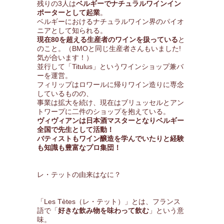
残りの3人は
ベルギーでナチュラルワインイン
ポーターとして起業
。
ベルギーにおけるナチュラルワイン界のパイオ
ニアとして知られる。
現在80を超える生産者のワインを扱っている
と
のこと。（BMOと同じ生産者さんもいました!
気が合います！）
並行して「Titulus」というワインショップ兼バ
ーを運営。
フィリップはロワールに帰りワイン造りに専念
しているものの、
事業は拡大を続け、現在はブリュッセルとアン
トワープに二件のショップを抱えている。
ヴィヴィアンは日本酒マスターとなりベルギー
全国で先生として活動！
バティストもワイン醸造を学んでいたりと経験
も知識も豊富なプロ集団！
レ・テットの由来はなに？
「Les Tètes（レ・テット）」とは、フランス
語で「
好きな飲み物を味わって飲む
」という意
味。