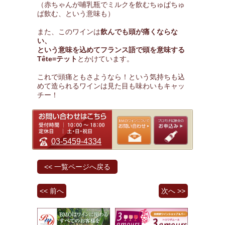
（赤ちゃんが哺乳瓶でミルクを飲むちゅぱちゅ
ぱ飲む、という意味も）
また、このワインは
飲んでも頭が痛くならな
い、
という意味を込めてフランス語で頭を意味する
Tête=テット
とかけています。
これで頭痛ともさようなら！という気持ちも込
めて造られるワインは見た目も味わいもキャッ
チー！
03-5459-4334
<< 一覧ページへ戻る
<< 前へ
次へ >>