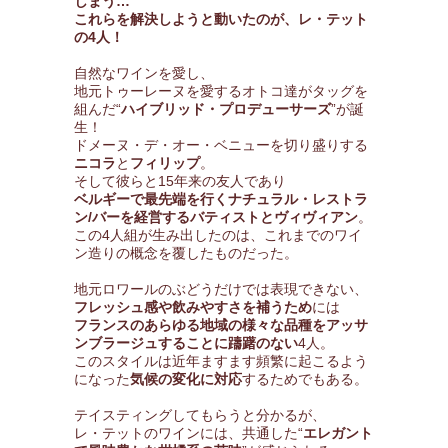
しまう…
これらを解決しようと動いたのが、レ・テット
の4人！
自然なワインを愛し、
地元トゥーレーヌを愛するオトコ達がタッグを
組んだ“
ハイブリッド・プロデューサーズ
”が誕
生！
ドメーヌ・デ・オー・ベニューを切り盛りする
ニコラ
と
フィリップ
。
そして彼らと15年来の友人であり
ベルギーで最先端を行くナチュラル・レストラ
ン/バーを経営するバティストとヴィヴィアン
。
この4人組が生み出したのは、これまでのワイ
ン造りの概念を覆したものだった。
地元ロワールのぶどうだけでは表現できない、
フレッシュ感や飲みやすさを補うため
には
フランスのあらゆる地域の様々な品種をアッサ
ンブラージュすることに躊躇のない
4人。
このスタイルは近年ますます頻繁に起こるよう
になった
気候の変化に対応
するためでもある。
テイスティングしてもらうと分かるが、
レ・テットのワインには、共通した“
エレガント