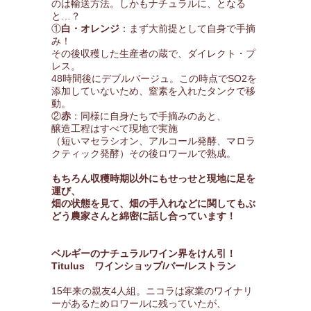
のは輸送方法。しかもナチュラルに、となる
と…？
①
白・オレンジ
：まず大前提として自身で手摘
み！
その後収穫した生産者の蔵で、ダイレクト・プ
レス。
48時間後にデブルバージュ。この時点でSO2を
添加していないため、窒素を入れたタンクで移
動。
②
赤
：同様に自身たちで手摘みのあと、
醸造工程はすべて現地で実施
（短いマセラシオン、アルコール発酵、マロラ
クティック発酵）その後ロワールで熟成。
もちろん収穫時期以外にもせっせと現地に足を
運び、
畑の状態を見て、畑の手入れなどに関してもぶ
どう農家さんと綿密に話し合っています！
ベルギーのナチュラルワイン界をけん引！
Titulus ワインショップ/バー/レストラン
15年来の親友4人組。ニコラは家業のワイナリ
ーがあるためロワールに残っていたが、