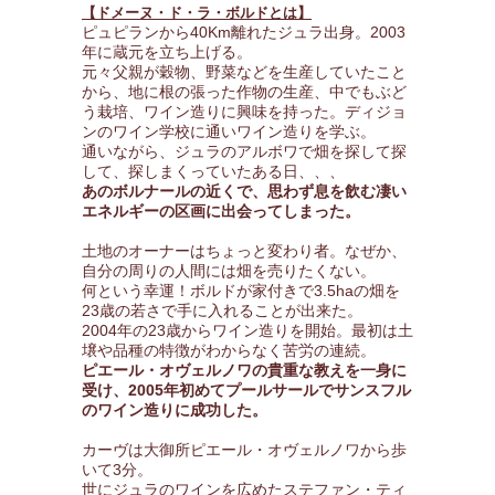
【ドメーヌ・ド・ラ・ボルドとは】
ピュピランから40Km離れたジュラ出身。2003
年に蔵元を立ち上げる。
元々父親が穀物、野菜などを生産していたこと
から、地に根の張った作物の生産、中でもぶど
う栽培、ワイン造りに興味を持った。ディジョ
ンのワイン学校に通いワイン造りを学ぶ。
通いながら、ジュラのアルボワで畑を探して探
して、探しまくっていたある日、、、
あのボルナールの近くで、思わず息を飲む凄い
エネルギーの区画に出会ってしまった。
土地のオーナーはちょっと変わり者。なぜか、
自分の周りの人間には畑を売りたくない。
何という幸運！ボルドが家付きで3.5haの畑を
23歳の若さで手に入れることが出来た。
2004年の23歳からワイン造りを開始。最初は土
壌や品種の特徴がわからなく苦労の連続。
ピエール・オヴェルノワの貴重な教えを一身に
受け、2005年初めてプールサールでサンスフル
のワイン造りに成功した。
カーヴは大御所ピエール・オヴェルノワから歩
いて3分。
世にジュラのワインを広めたステファン・ティ