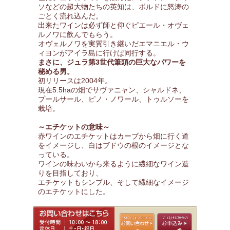
ソなどの超大物たちの英知は、ボルドに怒涛の
ごとく流れ込んだ。
出来たワインは必ず師と仰ぐピエール・オヴェ
ルノワに飲んでもらう。
オヴェルノワを実質引き継いだエマニエル・ウ
ィヨンがアイラ島に行けば同行する。
まさに、ジュラ第3世代筆頭の巨大なパワーを
秘める男。
初リリースは2004年。
現在5.5haの畑でサヴァニャン、シャルドネ、
プールサール、ピノ・ノワール、トゥルソーを
栽培。
～エチケットの意味～
赤ワインのエチケットはカーブから畑に行く道
をイメージし、白はブドウの根のイメージとな
っている。
ワインの味わいから来るように繊細なワイン造
りを目指しており、
エチケットもシンプル、そして繊細なイメージ
のエチケットにした。