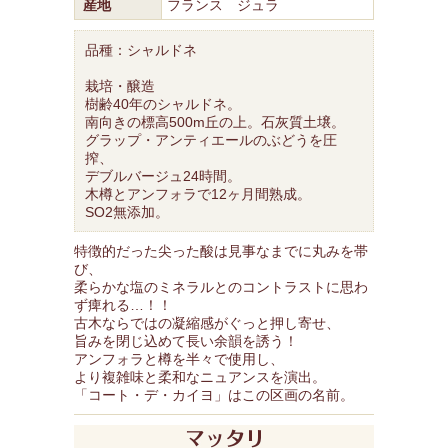
産地
フランス ジュラ
品種：シャルドネ
栽培・醸造
樹齢40年のシャルドネ。
南向きの標高500m丘の上。石灰質土壌。
グラップ・アンティエールのぶどうを圧
搾、
デブルバージュ24時間。
木樽とアンフォラで12ヶ月間熟成。
SO2無添加。
特徴的だった尖った酸は見事なまでに丸みを帯
び、
柔らかな塩のミネラルとのコントラストに思わ
ず痺れる…！！
古木ならではの凝縮感がぐっと押し寄せ、
旨みを閉じ込めて長い余韻を誘う！
アンフォラと樽を半々で使用し、
より複雑味と柔和なニュアンスを演出。
「コート・デ・カイヨ」はこの区画の名前。