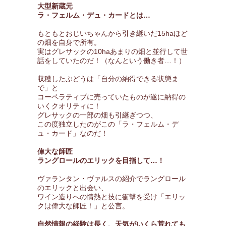
大型新蔵元
ラ・フェルム・デュ・カードとは…
もともとおじいちゃんから引き継いだ15haほど
の畑を自身で所有。
実はグレサックの10haあまりの畑と並行して世
話をしていたのだ！（なんという働き者…！）
収穫したぶどうは「自分の納得できる状態ま
で」と
コーペラティブに売っていたものが遂に納得の
いくクオリティに！
グレサックの一部の畑も引継ぎつつ、
この度独立したのがこの「ラ・フェルム・デ
ュ・カード」なのだ！
偉大な師匠
ラングロールのエリックを目指して…！
ヴァランタン・ヴァルスの紹介でラングロール
のエリックと出会い、
ワイン造りへの情熱と技に衝撃を受け「エリッ
クは偉大な師匠！」と公言。
自然情報の経験は長く、天気がいくら荒れても