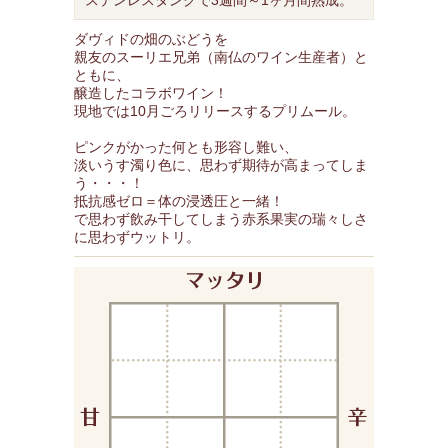
ステンレスタンクで3週間～1ヶ月間熟成。
ダヴィドの畑のぶどうを
親友のスーリエ兄弟（南仏のワイン生産者）と
ともに、
醸造したコラボワイン！
現地では10月ごろリリースするプリムール。
ピンクがかった何とも形容し難い、
淡いうす濁り色に、思わず期待が高まってしま
う・・・！
抵抗感ゼロ＝体の浸透圧と一緒！
で思わず飲み干してしまう赤系果実の瑞々しさ
に思わずウットリ。