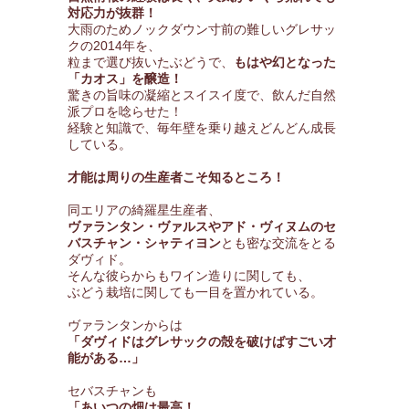
対応力が抜群！
大雨のためノックダウン寸前の難しいグレサッ
クの2014年を、
粒まで選び抜いたぶどうで、
もはや幻となった
「カオス」を醸造！
驚きの旨味の凝縮とスイスイ度で、飲んだ自然
派プロを唸らせた！
経験と知識で、毎年壁を乗り越えどんどん成長
している。
才能は周りの生産者こそ知るところ！
同エリアの綺羅星生産者、
ヴァランタン・ヴァルスやアド・ヴィヌムのセ
バスチャン・シャティヨン
とも密な交流をとる
ダヴィド。
そんな彼らからもワイン造りに関しても、
ぶどう栽培に関しても一目を置かれている。
ヴァランタンからは
「ダヴィドはグレサックの殻を破けばすごい才
能がある…」
セバスチャンも
「あいつの畑は最高！