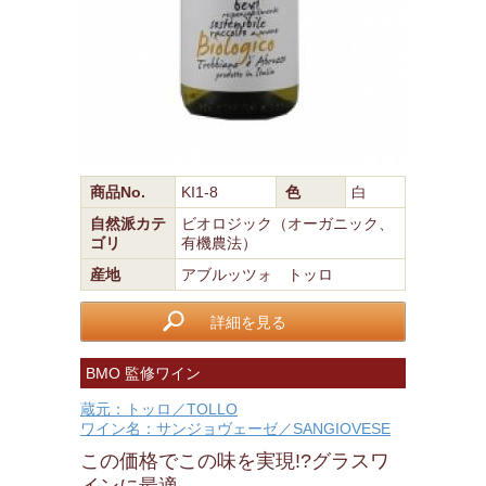
商品No.
KI1-8
色
白
自然派カテ
ビオロジック（オーガニック、
ゴリ
有機農法）
産地
アブルッツォ トッロ
詳細を見る
BMO 監修ワイン
蔵元：トッロ／TOLLO
ワイン名：サンジョヴェーゼ／SANGIOVESE
この価格でこの味を実現!?グラスワ