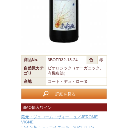
商品No.
3BOFR32-13-24
色
赤
自然派カテ
ビオロジック（オーガニック、
ゴリ
有機農法）
産地
コート・デュ・ローヌ
詳細を見る
BMO輸入ワイン
蔵元：ジェローム・ヴィーニュ／JEROME
VIGNE
ワイン名：レ・ライエール 2021／LES