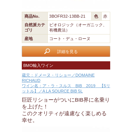
商品No.
3BOFR32-13BB-21
色
赤
自然派カテ
ビオロジック（オーガニック、
ゴリ
有機農法）
産地
コート・デュ・ローヌ
詳細を見る
BMO輸入ワイン
蔵元：ドメーヌ・リショー／DOMAINE
RICHAUD
ワイン名：ア・ラ・スルス BIB 2019 【5リ
ットル】／A LA SOURCE BIB 5L
巨匠リショーがついにBIB界に名乗り
を上げた！
このクオリティが遠慮なく楽しめる
幸せ。