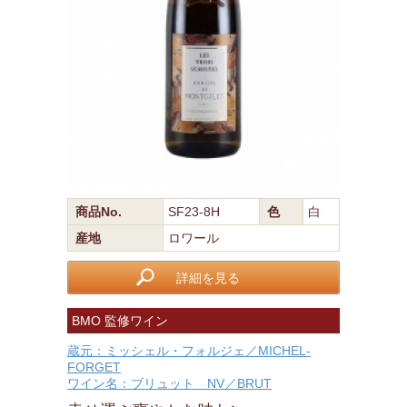
商品No.
SF23-8H
色
白
産地
ロワール
詳細を見る
BMO 監修ワイン
蔵元：ミッシェル・フォルジェ／MICHEL-
FORGET
ワイン名：ブリュット NV／BRUT