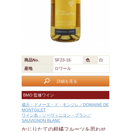
商品No.
SF23-16
色
白
産地
ロワール
詳細を見る
BMO 監修ワイン
蔵元：ドメーヌ・ド・モンジレ／DOMAINE DE
MONTGILET
ワイン名：ソーヴィニヨン・ブラン／
SAUVIGNON BLANC
かじりたての柑橘フルーツを思わせ