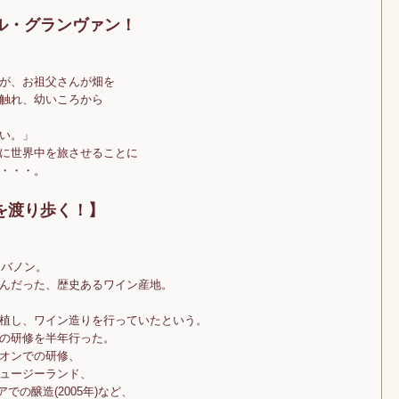
ル・グランヴァン！
が、お祖父さんが畑を
触れ、幼いころから
い。」
に世界中を旅させることに
・・・。
を渡り歩く！】
レバノン。
んだった、歴史あるワイン産地。
植し、ワイン造りを行っていたという。
の研修を半年行った。
オンでの研修、
ュージーランド、
での醸造(2005年)など、