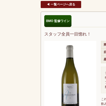
◀ 一覧ページへ戻る
BMO 監修ワイン
スタッフ全員一目惚れ！
商
こ
飲