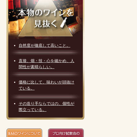
自然度が徹底して高いこと。
直接、畑・技・心を確かめ、人
間性が素晴らしい。
価格に比して、味わいが頭抜け
ている。
その造り手ならではの、個性が
際立っている。