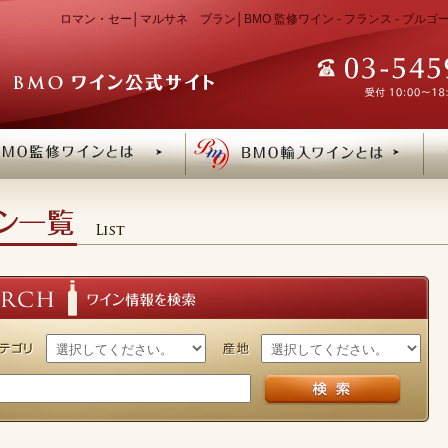
ロマン・セー│マルサネ ブラン│BMO 監修ワイン - フランス - ブル