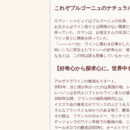
これぞブルゴーニュのナチュラ
ロマン・シャピュイはブルゴーニュの出身。
お父さんはワイン造りとは関係のない職業だ
持っていた。ロマンは、お祖父さんの生活に
ワイン造りに興味を持っていた。
「―――いつか、ワインに携わる仕事がした
幼いころに芽生えたワインへの好奇心が、彼
なるとは、この頃は誰も想像していなかった
【好奇心から探求心に。世界中
アルザスでワインの勉強をスタート。
2001年、次に彼が向かったのは異国の地、
レバノンは古代エジプトからワイン造りが盛
1850年以降、フランスの植民地時代には、
イエズス会の修道士がフランスのぶどうを入
そんなフランスともゆかりのある地で、醸造
その後は、フランスのボルドー、サンテミリ
ディジョンでのワイン学校での勉強の他、ニ
マールボロでの醸造(2003年)、オーストラリア