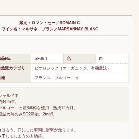
蔵元：ロマン・セー／ROMAIN C
ワイン名：マルサネ ブラン／MARSANNAY BLANC
品No.
SF86-1
色
白
自然派カテゴリ
ビオロジック（オーガニック、有機農法）
産地
フランス ブルゴーニュ
シャルドネ
樹齢25年。
ブルゴーニュ産3年樽を使用、熟成12カ月。
瓶詰め時のみSO2添加、2mg/L
れはもう、口にした瞬間に衝撃が走ります。
み干してしまうのも納得。