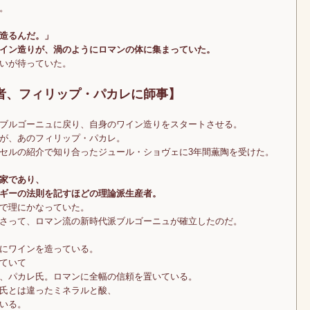
。
造るんだ。」
イン造りが、渦のようにロマンの体に集まっていた。
いが待っていた。
者、フィリップ・パカレに師事】
ブルゴーニュに戻り、自身のワイン造りをスタートさせる。
が、あのフィリップ・パカレ。
セルの紹介で知り合ったジュール・ショヴェに3年間薫陶を受けた。
家であり、
ギーの法則を記すほどの理論派生産者。
で理にかなっていた。
さって、ロマン流の新時代派ブルゴーニュが確立したのだ。
にワインを造っている。
ていて
、パカレ氏。ロマンに全幅の信頼を置いている。
氏とは違ったミネラルと酸、
いる。