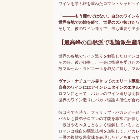
ワインを学ぶ旅を重ねたロマン・シャピュイ
「―――もう憧れではない。自分のワインを
世界各地での旅を経て、世界のズバ抜けたワ
そして、彼のワイン造りで、最も重要な出会
【最高峰の自然派で理論派生産
世界の各地でワイン造りを勉強したロマンは
その時、彼が師事し、一身に指導を受けたの
故マルセル・ラピエールを叔父に持ち、マル
ヴァン・ナチュール界きってのエリート醸造
自身のワインにはアインシュタインのエネル
ロマンにとって、パカレのワイン造りは明快
世界のワイン造りにパカレ理論＆感性が合わ
彼は今でも時々、フィリップ・パカレと一緒
パカレも愛弟子ロマンの才能を非常に評価し
「彼はやるべきことをよく理解している」と
ロマンは独自の醸造技術を加味して、パカレ
一層の複雑な果実味を表現したピノを狙って