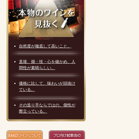
自然度が徹底して高いこと。
直接、畑・技・心を確かめ、人
間性が素晴らしい。
価格に比して、味わいが頭抜け
ている。
その造り手ならではの、個性が
際立っている。