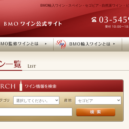
BMO輸入ワイン - スペイン - セゴビア - 自然派ワイ