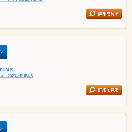
ン
UBUS
 2023／RUBUS
ン