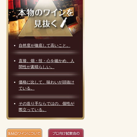
自然度が徹底して高いこと。
直接、畑・技・心を確かめ、人
間性が素晴らしい。
価格に比して、味わいが頭抜け
ている。
その造り手ならではの、個性が
際立っている。