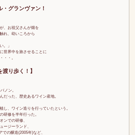
ル・グランヴァン！
が、お祖父さんが畑を
触れ、幼いころから
い。」
に世界中を旅させることに
・・・。
を渡り歩く！】
レバノン。
んだった、歴史あるワイン産地。
植し、ワイン造りを行っていたという。
の研修を半年行った。
オンでの研修、
ュージーランド、
での醸造(2005年)など、