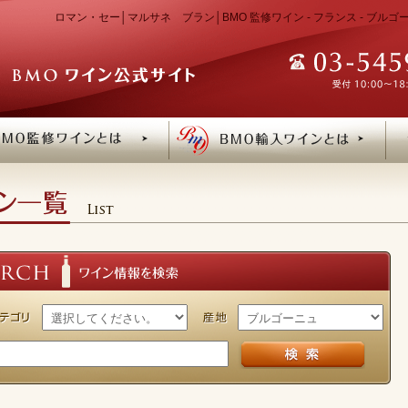
ロマン・セー│マルサネ ブラン│BMO 監修ワイン - フランス - ブル