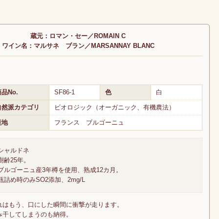
蔵元：ロマン・セー／ROMAIN C
ワイン名：マルサネ ブラン／MARSANNAY BLANC
品No.
SF86-1
色
白
自然派カテゴリ
ビオロジック（オーガニック、有機農法）
産地
フランス ブルゴーニュ
シャルドネ
樹齢25年。
ブルゴーニュ産3年樽を使用、熟成12カ月。
瓶詰め時のみSO2添加、2mg/L
れはもう、口にした瞬間に衝撃が走ります。
み干してしまうのも納得。