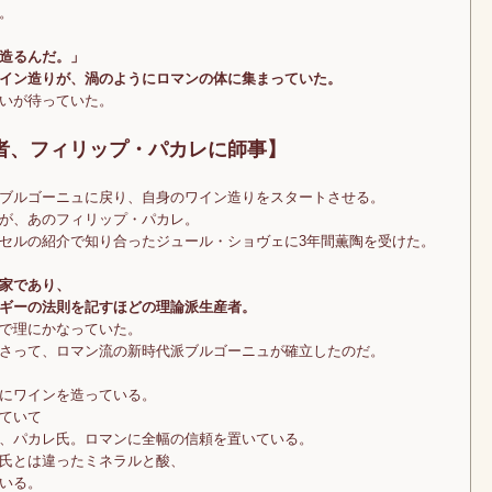
。
造るんだ。」
イン造りが、渦のようにロマンの体に集まっていた。
いが待っていた。
者、フィリップ・パカレに師事】
ブルゴーニュに戻り、自身のワイン造りをスタートさせる。
が、あのフィリップ・パカレ。
セルの紹介で知り合ったジュール・ショヴェに3年間薫陶を受けた。
家であり、
ギーの法則を記すほどの理論派生産者。
で理にかなっていた。
さって、ロマン流の新時代派ブルゴーニュが確立したのだ。
にワインを造っている。
ていて
、パカレ氏。ロマンに全幅の信頼を置いている。
氏とは違ったミネラルと酸、
いる。