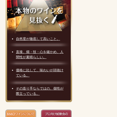
自然度が徹底して高いこと。
直接、畑・技・心を確かめ、人
間性が素晴らしい。
価格に比して、味わいが頭抜け
ている。
その造り手ならではの、個性が
際立っている。