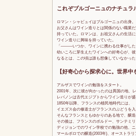
これぞブルゴーニュのナチュラ
ロマン・シャピュイはブルゴーニュの出身。
お父さんはワイン造りとは関係のない職業だ
持っていた。ロマンは、お祖父さんの生活に
ワイン造りに興味を持っていた。
「―――いつか、ワインに携わる仕事がした
幼いころに芽生えたワインへの好奇心が、彼
なるとは、この頃は誰も想像していなかった
【好奇心から探求心に。世界中
アルザスでワインの勉強をスタート。
2001年、次に彼が向かったのは異国の地、
レバノンは古代エジプトからワイン造りが盛
1850年以降、フランスの植民地時代には、
イエズス会の修道士がフランスのぶどうを入
そんなフランスともゆかりのある地で、醸造
その後は、フランスのボルドー、サンテミリ
ディジョンでのワイン学校での勉強の他、ニ
マールボロでの醸造(2003年)、オーストラリア