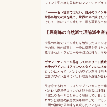
ワインを学ぶ旅を重ねたロマン・シャピュイ
「―――もう憧れではない。自分のワインを
世界各地での旅を経て、世界のズバ抜けたワ
そして、彼のワイン造りで、最も重要な出会
【最高峰の自然派で理論派生産
世界の各地でワイン造りを勉強したロマンは
その時、彼が師事し、一身に指導を受けたの
故マルセル・ラピエールを叔父に持ち、マル
ヴァン・ナチュール界きってのエリート醸造
自身のワインにはアインシュタインのエネル
ロマンにとって、パカレのワイン造りは明快
世界のワイン造りにパカレ理論＆感性が合わ
彼は今でも時々、フィリップ・パカレと一緒
パカレも愛弟子ロマンの才能を非常に評価し
「彼はやるべきことをよく理解している」と
ロマンは独自の醸造技術を加味して、パカレ
一層の複雑な果実味を表現したピノを狙って