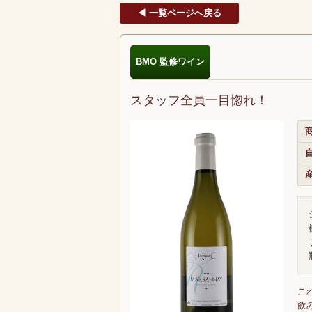
◀ 一覧ページへ戻る
BMO 監修ワイン
スタッフ全員一目惚れ！
商
こ
飲