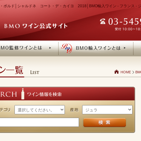
ボルド│シャルドネ コート・デ・カイヨ 2018│BMO輸入ワイン - フランス -
HOME
B