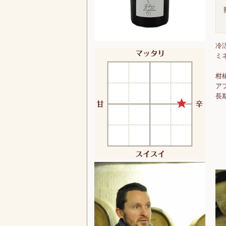
冷
ミ
柑
ア
長