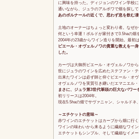
に興味を持った。ディジョンのワイン学校に
通いながら、ジュラのアルボワで畑を探して
あのボルナールの近くで、思わず息を飲む凄
土地のオーナーはちょっと変わり者。なぜか
何という幸運！ボルドが家付きで3.5haの
2004年の23歳からワイン造りを開始。最
ピエール・オヴェルノワの貴重な教えを一身
した。
カーヴは大御所ピエール・オヴェルノワから
世にジュラのワインを広めたステファン・テ
出来たワインは必ず師と仰ぐピエール・オヴ
オヴェルノワを実質引き継いだエマニエル・
まさに、ジュラ第3世代筆頭の巨大なパワー
初リリースは2004年。
現在5.5haの畑でサヴァニャン、シャルド
～エチケットの意味～
赤ワインのエチケットはカーブから畑に行く
ワインの味わいから来るように繊細なワイン
エチケットもシンプル、そして繊細なイメー