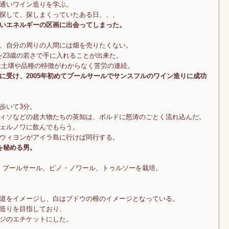
通いワイン造りを学ぶ。
探して、探しまくっていたある日、、、
いエネルギーの区画に出会ってしまった。
、自分の周りの人間には畑を売りたくない。
畑を23歳の若さで手に入れることが出来た。
初は土壌や品種の特徴がわからなく苦労の連続。
に受け、2005年初めてプールサールでサンスフルのワイン造りに成功
歩いて3分。
ィソなどの超大物たちの英知は、ボルドに怒涛のごとく流れ込んだ。
ェルノワに飲んでもらう。
ウィヨンがアイラ島に行けば同行する。
を秘める男。
ネ、プールサール、ピノ・ノワール、トゥルソーを栽培。
道をイメージし、白はブドウの根のイメージとなっている。
造りを目指しており、
ジのエチケットにした。