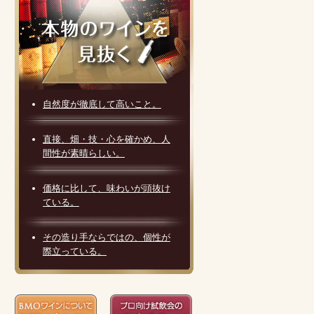
自然度が徹底して高いこと。
直接、畑・技・心を確かめ、人
間性が素晴らしい。
価格に比して、味わいが頭抜け
ている。
その造り手ならではの、個性が
際立っている。