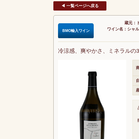
◀ 一覧ページへ戻る
蔵元：ド
ワイン名：シャルド
BMO輸入ワイン
冷涼感、爽やかさ、ミネラルの
商