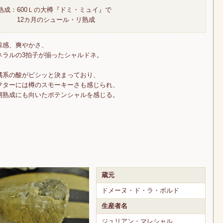
熟成：600Ｌの大樽『ドミ・ミュイ』で
12カ月のシュール・リ熟成
涼感、爽やかさ、
ネラルの3拍子が揃ったシャルドネ。
橘系の酸がピシッと決まっており、
フターには樽のスモーキーさも感じられ、
期熟成にも向いたポテンシャルを感じる。
蔵元
ドメーヌ・ド・ラ・ボルド
生産者名
ジュリアン・マレシャル