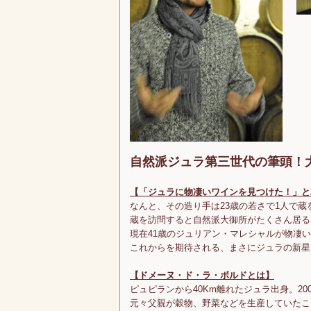
自然派ジュラ第三世代の筆頭！
【「ジュラに物凄いワインを見つけた！」と
なんと、その造り手は23歳の若さで1人で
蔵を訪問すると自然派大御所がたくさん居る
現在41歳のジュリアン・マレシャルが物凄
これからを期待される、まさにジュラの新星
【ドメーヌ・ド・ラ・ボルドとは】
ピュピランから40Km離れたジュラ出身。20
元々父親が穀物、野菜などを生産していたこ