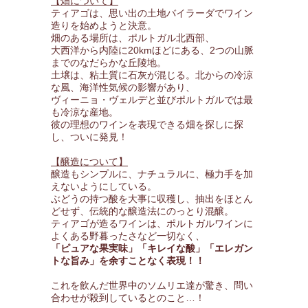
【畑について】
ティアゴは、思い出の土地バイラーダでワイン
造りを始めようと決意。
畑のある場所は、ポルトガル北西部、
大西洋から内陸に20kmほどにある、2つの山脈
までのなだらかな丘陵地。
土壌は、粘土質に石灰が混じる。北からの冷涼
な風、海洋性気候の影響があり、
ヴィーニョ・ヴェルデと並びポルトガルでは最
も冷涼な産地。
彼の理想のワインを表現できる畑を探しに探
し、ついに発見！
【醸造について】
醸造もシンプルに、ナチュラルに、極力手を加
えないようにしている。
ぶどうの持つ酸を大事に収穫し、抽出をほとん
どせず、伝統的な醸造法にのっとり混醸。
ティアゴが造るワインは、ポルトガルワインに
よくある野暮ったさなど一切なく、
「ピュアな果実味」「キレイな酸」「エレガン
トな旨み」を余すことなく表現！！
これを飲んだ世界中のソムリエ達が驚き、問い
合わせが殺到しているとのこと…！