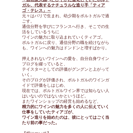
ガル、代表するナチュラルな造り手「ティア
ゴ・テレス」～
元々はパリで生まれ、幼少期をポルトガルで過
ごす。
通信分野を学びにフランスへ行き、そこでの生
活をしているうちに
ワインの魅力に取り込まれていくティアゴ。
ポルトガルに戻り、通信分野の職を続けながら
も、ワインへの魅力はドンドンと増すばかり。
押えきれないワインへの愛を、自分自身ワイン
ブログを綴っていると、
テイスターとしての評価がグングンと上がって
いく。
そのブログが評価され、ポルトガルのワインガ
イドで評価をしはじめ、
現在では、ポルトガルワイン界では知らない人
はいないのではないかというほど。
またワインショップの経営も始めるなど、
精力的にワインの魅力を多くの人に伝えていく
仕事をしていたティアゴが、
ワイン造りを始めたのは、彼にとってはごく当
たり前の事だった。