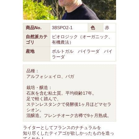
商品No.
3BSPO2-1
色
赤
自然派カテ
ビオロジック（オーガニック、
ゴリ
有機農法）
産地
ポルトガル バイラーダ バイ
ラーダ
品種：
アルフォシェイロ、バガ
栽培・醸造：
石灰を含む粘土質。平均樹齢17年。
足で軽く踏んで、
ステンレスタンクで発酵後1ヶ月ほどマセラ
シオン。
混醸造。フレンチオーク古樽で9ヶ月熟成。
ライターとしてフランスのナチュラルを
知り尽くしたティアゴが欲しかったものを造っ
てくれた！