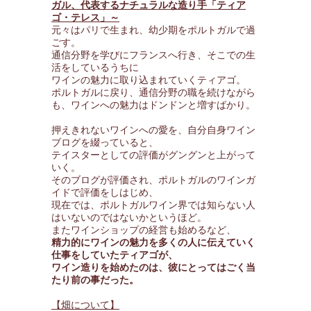
ガル、代表するナチュラルな造り手「ティア
ゴ・テレス」～
元々はパリで生まれ、幼少期をポルトガルで過
ごす。
通信分野を学びにフランスへ行き、そこでの生
活をしているうちに
ワインの魅力に取り込まれていくティアゴ。
ポルトガルに戻り、通信分野の職を続けながら
も、ワインへの魅力はドンドンと増すばかり。
押えきれないワインへの愛を、自分自身ワイン
ブログを綴っていると、
テイスターとしての評価がグングンと上がって
いく。
そのブログが評価され、ポルトガルのワインガ
イドで評価をしはじめ、
現在では、ポルトガルワイン界では知らない人
はいないのではないかというほど。
またワインショップの経営も始めるなど、
精力的にワインの魅力を多くの人に伝えていく
仕事をしていたティアゴが、
ワイン造りを始めたのは、彼にとってはごく当
たり前の事だった。
【畑について】