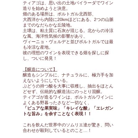
ティアゴは、思い出の土地バイラーダでワイン
造りを始めようと決意。
畑のある場所は、ポルトガル北西部、
大西洋から内陸に20kmほどにある、2つの山脈
までのなだらかな丘陵地。
土壌は、粘土質に石灰が混じる。北からの冷涼
な風、海洋性気候の影響があり、
ヴィーニョ・ヴェルデと並びポルトガルでは最
も冷涼な産地。
彼の理想のワインを表現できる畑を探しに探
し、ついに発見！
【醸造について】
醸造もシンプルに、ナチュラルに、極力手を加
えないようにしている。
ぶどうの持つ酸を大事に収穫し、抽出をほとん
どせず、伝統的な醸造法にのっとり混醸。
ティアゴが造るワインは、ポルトガルワインに
よくある野暮ったさなど一切なく、
「ピュアな果実味」「キレイな酸」「エレガン
トな旨み」を余すことなく表現！！
これを飲んだ世界中のソムリエ達が驚き、問い
合わせが殺到しているとのこと…！