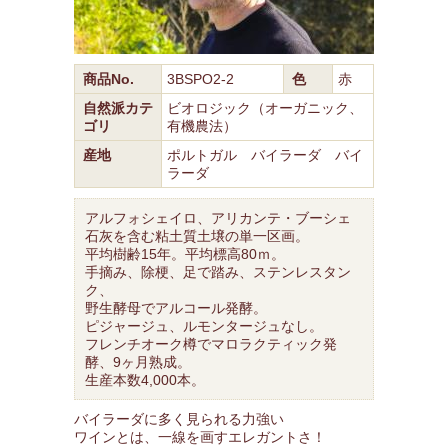
商品No.
3BSPO2-2
色
赤
自然派カテ
ビオロジック（オーガニック、
ゴリ
有機農法）
産地
ポルトガル バイラーダ バイ
ラーダ
アルフォシェイロ、アリカンテ・ブーシェ
石灰を含む粘土質土壌の単一区画。
平均樹齢15年。平均標高80ｍ。
手摘み、除梗、足で踏み、ステンレスタン
ク、
野生酵母でアルコール発酵。
ピジャージュ、ルモンタージュなし。
フレンチオーク樽でマロラクティック発
酵、9ヶ月熟成。
生産本数4,000本。
バイラーダに多く見られる力強い
ワインとは、一線を画すエレガントさ！