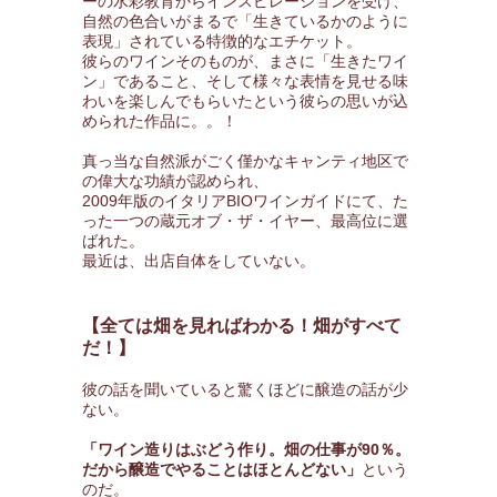
ーの水彩教育からインスピレーションを受け、
自然の色合いがまるで「生きているかのように
表現」されている特徴的なエチケット。
彼らのワインそのものが、まさに「生きたワイ
ン」であること、そして様々な表情を見せる味
わいを楽しんでもらいたという彼らの思いが込
められた作品に。。！
真っ当な自然派がごく僅かなキャンティ地区で
の偉大な功績が認められ、
2009年版のイタリアBIOワインガイドにて、た
った一つの蔵元オブ・ザ・イヤー、最高位に選
ばれた。
最近は、出店自体をしていない。
【全ては畑を見ればわかる！畑がすべて
だ！】
彼の話を聞いていると驚くほどに醸造の話が少
ない。
「ワイン造りはぶどう作り。畑の仕事が90％。
だから醸造でやることはほとんどない」
という
のだ。