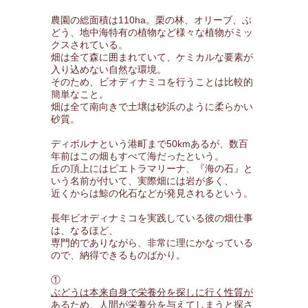
農園の総面積は110ha。栗の林、オリーブ、ぶ
どう、地中海特有の植物など様々な植物がミッ
クスされている。
畑は全て森に囲まれていて、ケミカルな要素が
入り込めない自然な環境。
そのため、ビオディナミコを行うことは比較的
簡単なこと。
畑は全て南向きで土壌は砂浜のように柔らかい
砂質。
ディボルナという港町まで50kmあるが、数百
年前はこの畑もすべて海だったという。
丘の頂上にはピエトラマリーナ、『海の石』と
いう名前が付いて、実際畑には岩が多く、
近くからは鯨の化石などが発見されるという。
長年ビオディナミコを実践している彼の畑仕事
は、なるほど、
専門的でありながら、非常に理にかなっている
ので、納得できるものばかり。
①
ぶどうは本来自身で栄養分を探しに行く性質が
あるため、人間が栄養分を与えてしまうと探さ