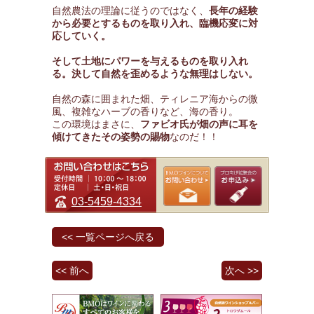
自然農法の理論に従うのではなく、
長年の経験
から必要とするものを取り入れ、臨機応変に対
応していく。
そして土地にパワーを与えるものを取り入れ
る。決して自然を歪めるような無理はしない。
自然の森に囲まれた畑、ティレニア海からの微
風、複雑なハーブの香りなど、海の香り。
この環境はまさに、
ファビオ氏が畑の声に耳を
傾けてきたその姿勢の賜物
なのだ！！
03-5459-4334
<< 一覧ページへ戻る
<< 前へ
次へ >>