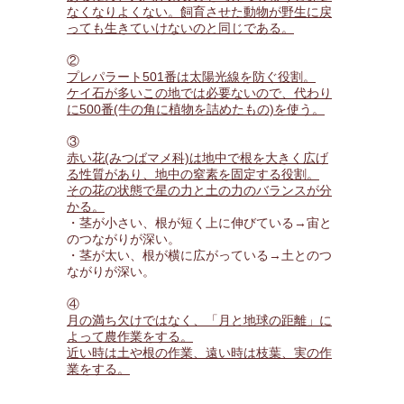
なくなりよくない。飼育させた動物が野生に戻
っても生きていけないのと同じである。
②
プレパラート501番は太陽光線を防ぐ役割。
ケイ石が多いこの地では必要ないので、代わり
に500番(牛の角に植物を詰めたもの)を使う。
③
赤い花(みつばマメ科)は地中で根を大きく広げ
る性質があり、地中の窒素を固定する役割。
その花の状態で星の力と土の力のバランスが分
かる。
・茎が小さい、根が短く上に伸びている→宙と
のつながりが深い。
・茎が太い、根が横に広がっている→土とのつ
ながりが深い。
④
月の満ち欠けではなく、「月と地球の距離」に
よって農作業をする。
近い時は土や根の作業、遠い時は枝葉、実の作
業をする。