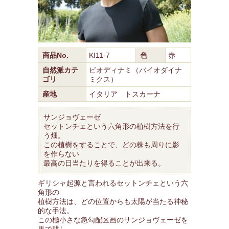
商品No.
KI11-7
色
赤
自然派カテ
ビオディナミ（バイオダイナ
ゴリ
ミクス）
産地
イタリア トスカーナ
サンジョヴェーゼ
セットンチェという六角形の植樹方法を行
う畑。
この植樹をすることで、どの株も周りに影
を作らない
最高の日当たりを得ることが出来る。
ギリシャ起源と言われるセットンチェという六
角形の
植樹方法は、どの位置からも太陽が当たる神秘
的な手法。
この極小さな急勾配区画のサンジョヴェーゼを