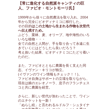
【常に進化する自然派キャンティの巨
人、ファビオ・モントモーリ氏】
1999年から徐々に自然農法を取り入れ、2004
年から完全にビオディナミコに移行した。
その目的
はこの土地から生まれる作物を次世代
へ伝え残すため。
ぶどう、栗林、麦、オリーブ、地中海性のいろ
いろな植物・・・
全ての自然と人間が、手を取り合って永遠に生
きていくにはどうしたら良いだろう？
考え抜いた結果、ビオディナミコにたどり着い
たのだ。
また、ファビオとともに農園を長く支えた同
志、イヴァン・キリコが独立。
(イヴァンのワイン情報もチェック！！)。
ファビオ自身はサポートの立場を取りながら、
現在は娘のエレオノーラ、息子のフランチェス
コと共に農園を経営。
さらに、新しい世代が加わったことで、ワイン
のエチケットを一新！
「ぬらし絵」と言われるルドルフ・シュタイナ