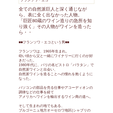
フランソワ・エコ
全ての自然派巨人と深く通じなが
ら、表に全く出なかった人物。
「巨匠80蔵のワイン造りの急所を知
り抜く」その人物がワインを造った
ら・・
■■フランソワ・エコという男■■
フランソワは、1965年生まれ。
幼い頃から父と一緒にワイナリーに行くのが好
きだった。
1980年代に、パリの名ビストロ「バラタン」で
自然派ワインと出会い、
自然派ワインを造ることへの憧れを抱くように
なった。
パソコンの部品を売る仕事やアコーディオンの
調律などの仕事を経て
アメリカへワインを輸出するワイン商の道へ。
そして生まれの地でもある、
ブルゴーニュ地方オーセロワ地区(シャブリの