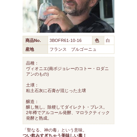
商品No.
3BOFR61-10-16
色
白
産地
フランス ブルゴーニュ
品種：
ヴィオニエ(南ボジョレーのコトー・ロダニ
アンのもの)
土壌：
粘土石灰に石膏が混じった土壌
醸造：
醸し無し。除梗してダイレクト・プレス。
2年樽でアルコール発酵、マロラクティック
発酵と熟成。
「聖なる、神の毒」という意味。
つい飲みすぎちゃう美味しい毒！