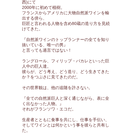
西)にて
2000年に初めて植樹。
フランスからアメリカに大物自然派ワインを輸
出する傍ら、
巨匠と言われる人物を含め80蔵の造り方を見続
けてきた。
『自然派ワインのトップランナーの全てを知り
抜いている、唯一の男』
と言っても過言ではない！
ラングロール、フィリップ・パカレといった巨
人中の巨人達。
彼らが、どう考え、どう造り、どう生きてきた
か？をつぶさに見てきたのだ。
その世界観は、他の追随を許さない。
『全ての自然派巨人と深く通じながら、表に全
く出なかった人物。』
それがフランソワ・エコだ。
生産者とともに食事を共にし、仕事を手伝い、
そしてワインとは何かという事を彼らと共有し
た。