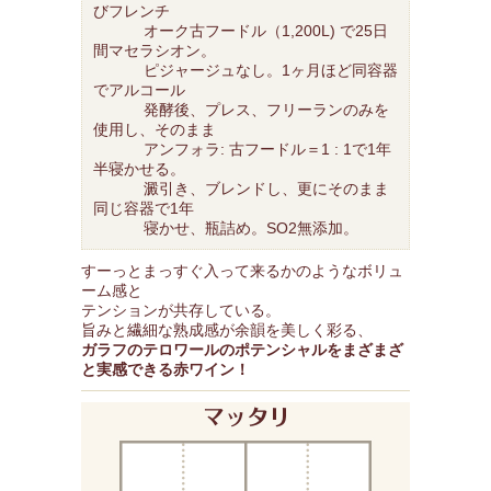
びフレンチ
オーク古フードル（1,200L) で25日
間マセラシオン。
ピジャージュなし。1ヶ月ほど同容器
でアルコール
発酵後、プレス、フリーランのみを
使用し、そのまま
アンフォラ: 古フードル＝1 : 1で1年
半寝かせる。
澱引き、ブレンドし、更にそのまま
同じ容器で1年
寝かせ、瓶詰め。SO2無添加。
すーっとまっすぐ入って来るかのようなボリュ
ーム感と
テンションが共存している。
旨みと繊細な熟成感が余韻を美しく彩る、
ガラフのテロワールのポテンシャルをまざまざ
と実感できる赤ワイン！