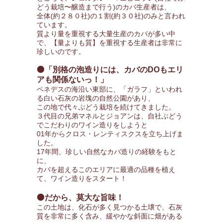
どう栽培〜醸造まで行う)のカバ生産者は、
全体(約２８０社)の１割(約３０社)のみと言われ
ています。
質より量を重視する大量生産のカバが多い中
で、【量よりも質】を重視する生産者は非常に
珍しいのです。
⚫「別格の泡造りには、カバのDOもエリ
アも関係ないっ！」
ペネデスの海沿い東部に、「ガラフ」といわれ
る白い石灰の岩塊の自然公園があり、
この地で代々ぶどう栽培を続けてきました。
３代目の兄弟マネルとジョアンは、自社ぶどう
でこだわりのワイン造りをしようと
01年からクロス・レンティスクスを立ち上げま
した。
17年間、珍しい自然なカバ造りの経験をもと
に、
カバを超えるこのエリアに最適の品種を植え
て、ワイン造りをスタート！
⚫だから、莫大な旨味！
この土地は、化石が多く見つかる土壌で、石灰
質を非常に多く含み、緩やかな斜面に畑がある