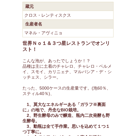
蔵元
クロス・レンティスクス
生産者名
マネル・アヴィニョ
世界Ｎｏ１＆３つ星レストランでオンリ
スト！
こんな泡が、あったでしょうか！？
品種は主に土着のチャレロ、チャレロ・ベルメ
イ、スモイ、カリニェナ、マルバシア・デ・シ
ッチェス、シラー。
たった、5000ケースの生産量です。(泡60％、
スティル40％)、
1、莫大なエネルギーある「ガラフ※裏面
に」の地で、丹念なBIO栽培。
2、野生酵母のみで醸造、瓶内二次発酵も野
生酵母。
3、動瓶は全て手作業。思いを込めて１つ１
つ丁寧に。