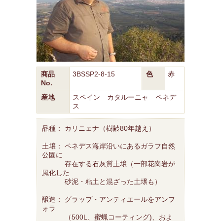
商品
3BSSP2-8-15
色
赤
No.
産地
スペイン カタルーニャ ペネデ
ス
品種： カリニェナ（樹齢80年越え）
土壌： ペネデス海岸沿いにあるガラフ自然
公園に
存在する石灰質土壌（一部花崗岩が
風化した
砂泥・粘土と混ざった土壌も）
醸造： グラップ・アンティエールをアンフ
ォラ
（500L、蜜蝋コーティング)、およ