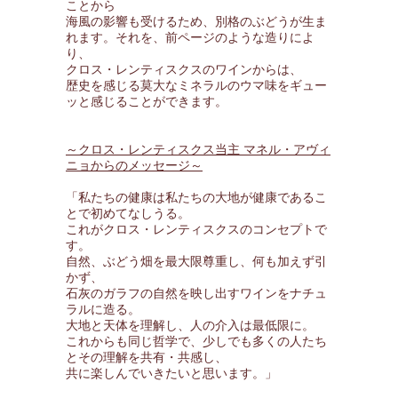
ことから
海風の影響も受けるため、別格のぶどうが生ま
れます。それを、前ページのような造りによ
り、
クロス・レンティスクスのワインからは、
歴史を感じる莫大なミネラルのウマ味をギュー
ッと感じることができます。
～クロス・レンティスクス当主 マネル・アヴィ
ニョからのメッセージ～
「私たちの健康は私たちの大地が健康であるこ
とで初めてなしうる。
これがクロス・レンティスクスのコンセプトで
す。
自然、ぶどう畑を最大限尊重し、何も加えず引
かず、
石灰のガラフの自然を映し出すワインをナチュ
ラルに造る。
大地と天体を理解し、人の介入は最低限に。
これからも同じ哲学で、少しでも多くの人たち
とその理解を共有・共感し、
共に楽しんでいきたいと思います。」