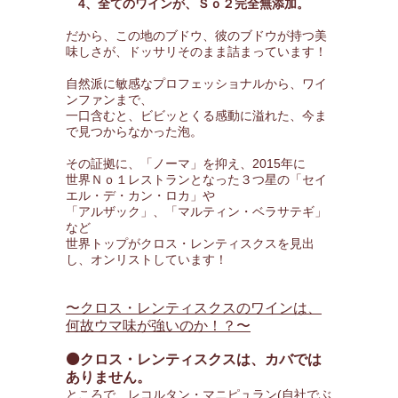
4、全てのワインが、Ｓｏ２完全無添加。
だから、この地のブドウ、彼のブドウが持つ美
味しさが、ドッサリそのまま詰まっています！
自然派に敏感なプロフェッショナルから、ワイ
ンファンまで、
一口含むと、ビビッとくる感動に溢れた、今ま
で見つからなかった泡。
その証拠に、「ノーマ」を抑え、2015年に
世界Ｎｏ１レストランとなった３つ星の「セイ
エル・デ・カン・ロカ」や
「アルザック」、「マルティン・ベラサテギ」
など
世界トップがクロス・レンティスクスを見出
し、オンリストしています！
〜クロス・レンティスクスのワインは、
何故ウマ味が強いのか！？〜
⚫クロス・レンティスクスは、カバでは
ありません。
ところで、レコルタン・マニピュラン(自社でぶ