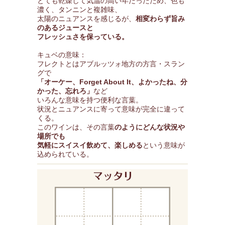
とても乾燥して気温の高い年だったため、色も
濃く、タンニンと複雑味、
太陽のニュアンスを感じるが、
相変わらず旨み
のあるジュースと
フレッシュさを保っている。
キュベの意味：
フレクトとはアブルッツォ地方の方言・スラン
グで
「オーケー、Forget About It、よかったね、分
かった、忘れろ」
など
いろんな意味を持つ便利な言葉。
状況とニュアンスに寄って意味が完全に違って
くる。
このワインは、その言葉
のようにどんな状況や
場所でも
気軽にスイスイ飲めて、楽しめる
という意味が
込められている。