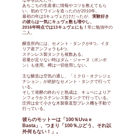
な本を読んだり、
あちこちの生産者に情報やコツを教えてもら
い、初めてワインを造ったのが2010年。
最初の年は3キュヴェだけだったが、
実験好き
の彼らは一気にキュヴェ数も増やし、
2016年時点では13キュヴェにも！
常に勉強中の
二人。
醸造所内には、セメント・タンクが4つ。イタ
リア産アンフォラも4つ。
ステンレス製タンクも複数ある。
容量が足りない時はダム・ジャーヌ（ボンボ
ン）も使用。樽は一切使用しない。
主な醸造は空気の通し、「ミクロ・オクシジェ
ナション」が絶妙なセメント・タンクで行って
いる。
そして発酵の終わりと熟成は、キュベによりア
ンフォラかステンレス製タンクで行っている。
圧搾は全て小さな木製垂直型プレス機を手動で
行っている。
彼らのモットーは「100％Uva e
Basta」、つまり「100％ぶどう、それ以
外何もない！」。