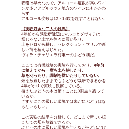
収穫は早めなので、アルコール度数が高いワイ
ンが多いアブルッツォ地方のワインにもかかわ
らず、
アルコール度数は12・13度を超すことはない。
【実験好きな二人の挑戦】
4年前から醸造所近辺にマルコとダヴィデは、
畑じゃない土地を徐々に買い取り、
土をゼロから耕し、セレクション・マサルで新
しい苗を植えはじめた。
ヴィラ・チェリエラ村唯一のぶどう畑だ。
ここでは有機栽培の実験を行っており、
4年前
に植えてから一度も土を耕したり、
草を刈ったり、調剤を撒いたりしていない。
畑を放置したままでもぶどうが栽培できるかを
4年がかりで実験し観察している。
植えたぶどうの木は驚くことに9割生き残って
いるが、
さすがにこの厳しい環境では未だにぶどうはな
らないらしい。
この実験の結果を分析して、どこまで新しい植
えたての畑を放置できるか、
ぶどうの木に厳しい環境を与えながらどれだけ