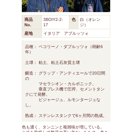
商品
3BOIY2-2-
色
白（オレン
No.
17
ジ）
産地
イタリア アブルッツォ
品種： ペコリーノ・ダブルッツォ（樹齢6
年）
土壌： 粘土、粘土石灰質土壌
醸造： グラップ・アンティエールで20日間
の
マセラシオン・カルボニック。
垂直プレス機で圧搾、セメントタン
クにて発酵。
ピジャージュ、ルモンタージュな
し。
熟成： ステンレスタンクで6ヶ月間の熟成。
色も濃く、タンニンと複雑味が増している。