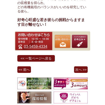
の収穫量を得られ、
どの有機栽培のバランスがいいのを研究してい
る彼ら。
好奇心旺盛な若き彼らの挑戦からますま
す目が離せない！
03-5459-4334
<< 一覧ページへ戻る
<< 前へ
次へ >>