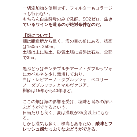
一切添加物を使用せず、フィルターもコラージ
ュも行わない。
もちろん自生酵母のみで発酵。SO2ゼロ。
生き
ているワインを造るのが絶対条件なのだ。
【畑について】
畑は醸造所から遠く、海の目の前にある。標高
は150m～350m。
土壌は主に粘土、砂質土壌に岩盤は石灰。全部
で3ha。
黒ぶどうはモンテプルチアーノ・ダブルッツォ
にカベルネを少し栽培しており、
白はトレビアーノ・ダブルッツォ、ペコリー
ノ・ダブルッツォとマルヴァジア。
樹齢は15年から40年ほど。
ここの畑は海の影響を受け、塩味と旨みの深い
ぶどうができるという。
日当たりも良く、夏は温度が35度以上にもな
る。
しかし湿気も多く、標高もあるため、
酸味とフ
レッシュ感たっぷりなぶどうができる。