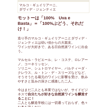
マルコ・ギュイリアーニ、
ダヴィデ・ジェンティエ
モットーは「100% Uva e
Basta」＝「100%ぶどう、それだ
け！」
造り手のマルコ・ギュイリアーニとダヴィデ・
ジェンティエは幼い頃からの大親友。
ワインが大好きで、ある日自然派ワインに出会
う。
マルセル・ラピエール、レ・コステ、ロレアー
ノ、コーネリッセン、
ソリニー、シュトロマイヤー、パルティーダ・
クレウス、ル・トン・デ・スリーズなどなど、
そうそうたる蔵元のワインに影響を受け、飲み
やすさと旨みの深さに感激した二人。
今はまだ二人とも本業ではないが、サイドビジ
ネスで
自分たちが好きな自然派ワインを醸造す
ることに！
二人とも醸造学校には一切通っておらず、色々