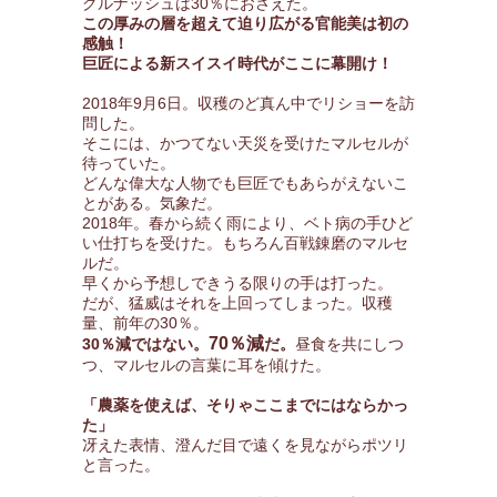
グルナッシュは30％におさえた。
この厚みの層を超えて迫り広がる官能美は初の
感触！
巨匠による新スイスイ時代がここに幕開け！
2018年9月6日。収穫のど真ん中でリショーを訪
問した。
そこには、かつてない天災を受けたマルセルが
待っていた。
どんな偉大な人物でも巨匠でもあらがえないこ
とがある。気象だ。
2018年。春から続く雨により、ベト病の手ひど
い仕打ちを受けた。もちろん百戦錬磨のマルセ
ルだ。
早くから予想しできうる限りの手は打った。
だが、猛威はそれを上回ってしまった。収穫
量、前年の30％。
70％減
30％減ではない。
だ。
昼食を共にしつ
つ、マルセルの言葉に耳を傾けた。
「農薬を使えば、そりゃここまでにはならかっ
た」
冴えた表情、澄んだ目で遠くを見ながらポツリ
と言った。