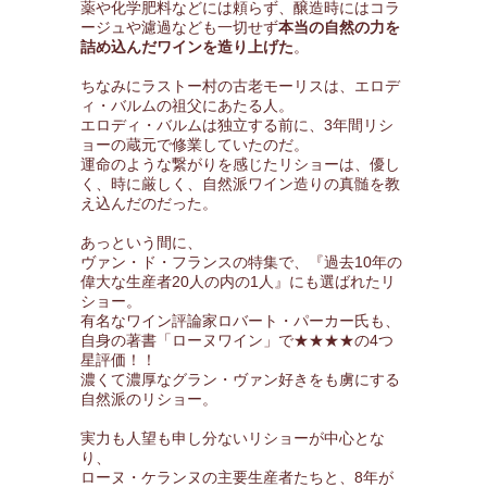
薬や化学肥料などには頼らず、醸造時にはコラ
ージュや濾過なども一切せず
本当の自然の力を
詰め込んだワインを造り上げた
。
ちなみにラストー村の古老モーリスは、エロデ
ィ・バルムの祖父にあたる人。
エロディ・バルムは独立する前に、3年間リシ
ョーの蔵元で修業していたのだ。
運命のような繋がりを感じたリショーは、優し
く、時に厳しく、自然派ワイン造りの真髄を教
え込んだのだった。
あっという間に、
ヴァン・ド・フランスの特集で、『過去10年の
偉大な生産者20人の内の1人』にも選ばれたリ
ショー。
有名なワイン評論家ロバート・パーカー氏も、
自身の著書「ローヌワイン」で★★★★の4つ
星評価！！
濃くて濃厚なグラン・ヴァン好きをも虜にする
自然派のリショー。
実力も人望も申し分ないリショーが中心とな
り、
ローヌ・ケランヌの主要生産者たちと、8年が