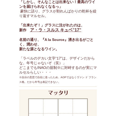
「しかし、そんなことは出来ない！最高のワイ
ンを届けられなくなるっ」
豪快に語り、グラスが割れんばかりの乾杯を繰
り返すマルセル。
「出来たぞ！」グラスに注がれたのは、
ア・ラ・スルス キュベ“17“
新作
名前の通り、『A la Source』湧き出るがごと
く、潤わせ、
新たな源となるワイン。
「ラベルのデカい文字“17”は、デザインだから
な。年号じゃないぞ（笑）」
どこまでもINAOの規制※に対峙するのが実にマ
ルセルらしい・・・
※自分の意思で自在に造ったため、AOPではなくヴァン ド フラン
ス格。だから年号は表記できない。