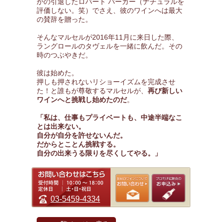
かの引退したロバート パーカー（ナチュラルを
評価しない。笑）でさえ、彼のワインへは最大
の賛辞を贈った。
そんなマルセルが2016年11月に来日した際、
ラングロールのタヴェルを一緒に飲んだ。その
時のつぶやきだ。
彼は始めた。
押しも押されないリショーイズムを完成させ
た！と誰もが尊敬するマルセルが、
再び新しい
ワインへと挑戦し始めたのだ
。
「私は、仕事もプライベートも、中途半端なこ
とは出来ない。
自分が自分を許せないんだ。
だからとことん挑戦する。
自分の出来うる限りを尽くしてやる。」
03-5459-4334