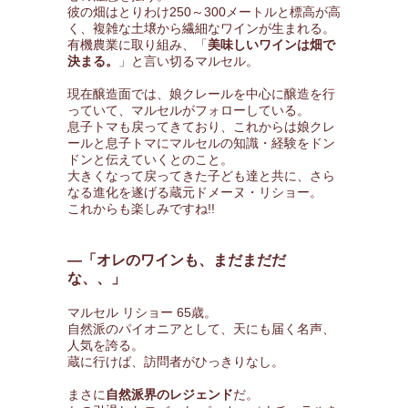
彼の畑はとりわけ250～300メートルと標高が高
く、複雑な土壌から繊細なワインが生まれる。
有機農業に取り組み、「
美味しいワインは畑で
決まる。
」と言い切るマルセル。
現在醸造面では、娘クレールを中心に醸造を行
っていて、マルセルがフォローしている。
息子トマも戻ってきており、これからは娘クレ
ールと息子トマにマルセルの知識・経験をドン
ドンと伝えていくとのこと。
大きくなって戻ってきた子ども達と共に、さら
なる進化を遂げる蔵元ドメーヌ・リショー。
これからも楽しみですね!!
―「オレのワインも、まだまだだ
な、、」
マルセル リショー 65歳。
自然派のパイオニアとして、天にも届く名声、
人気を誇る。
蔵に行けば、訪問者がひっきりなし。
まさに
自然派界のレジェンド
だ。