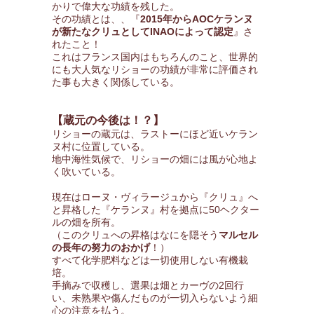
かりで偉大な功績を残した。
その功績とは、、『
2015年からAOCケランヌ
が新たなクリュとしてINAOによって認定
』さ
れたこと！
これはフランス国内はもちろんのこと、世界的
にも大人気なリショーの功績が非常に評価され
た事も大きく関係している。
【蔵元の今後は！？】
リショーの蔵元は、ラストーにほど近いケラン
ヌ村に位置している。
地中海性気候で、リショーの畑には風が心地よ
く吹いている。
現在はローヌ・ヴィラージュから『クリュ』へ
と昇格した『ケランヌ』村を拠点に50ヘクター
ルの畑を所有。
（このクリュへの昇格はなにを隠そう
マルセル
の長年の努力のおかげ
！）
すべて化学肥料などは一切使用しない有機栽
培。
手摘みで収穫し、選果は畑とカーヴの2回行
い、未熟果や傷んだものが一切入らないよう細
心の注意を払う。