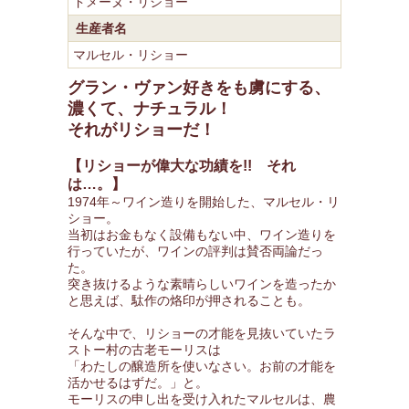
ドメーヌ・リショー
生産者名
マルセル・リショー
グラン・ヴァン好きをも虜にする、
濃くて、ナチュラル！
それがリショーだ！
【リショーが偉大な功績を!! それ
は…。】
1974年～ワイン造りを開始した、マルセル・リ
ショー。
当初はお金もなく設備もない中、ワイン造りを
行っていたが、ワインの評判は賛否両論だっ
た。
突き抜けるような素晴らしいワインを造ったか
と思えば、駄作の烙印が押されることも。
そんな中で、リショーの才能を見抜いていたラ
ストー村の古老モーリスは
「わたしの醸造所を使いなさい。お前の才能を
活かせるはずだ。」と。
モーリスの申し出を受け入れたマルセルは、農