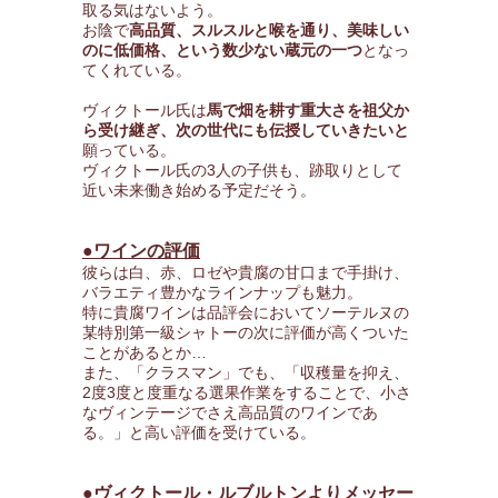
取る気はないよう。
お陰で
高品質、スルスルと喉を通り、美味しい
のに低価格、という数少ない蔵元の一つ
となっ
てくれている。
ヴィクトール氏は
馬で畑を耕す重大さを祖父か
ら受け継ぎ、次の世代にも伝授していきたいと
願っている。
ヴィクトール氏の3人の子供も、跡取りとして
近い未来働き始める予定だそう。
●ワインの評価
彼らは白、赤、ロゼや貴腐の甘口まで手掛け、
バラエティ豊かなラインナップも魅力。
特に貴腐ワインは品評会においてソーテルヌの
某特別第一級シャトーの次に評価が高くついた
ことがあるとか…
また、「クラスマン」でも、「収穫量を抑え、
2度3度と度重なる選果作業をすることで、小さ
なヴィンテージでさえ高品質のワインであ
る。」と高い評価を受けている。
●ヴィクトール・ルブルトンよりメッセー