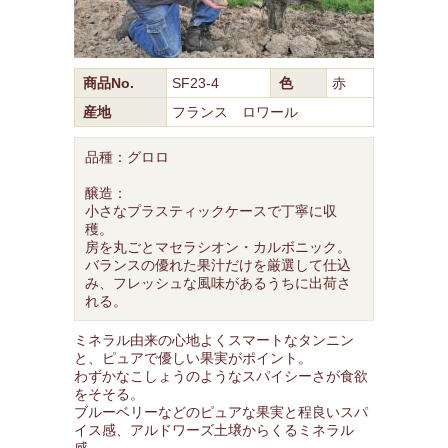
商品No.
SF23-4
色
赤
産地
フランス ロワール
品種：グロロ
醸造：
小さなプラスティックケースで丁寧に収
穫。
房を丸ごとマセラシオン・カルボニック。
バランスの優れた果汁だけを厳選して仕込
み、フレッシュな風味があるうちに出荷さ
れる。
ミネラル由来の心地よくスマートなタンニン
と、ピュアで優しい果実がポイント。
わずかなこしょうのようなスパイシーさが食欲
をそそる。
ブルーベリーなどのピュアな果実と程良いスパ
イス感、アルドワーズ土壌からくるミネラル