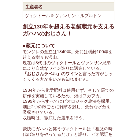
生産者名
ヴィクトール＆ヴァンサン・ルブルトン
創立130年を超える老舗蔵元を支える
ガハハのおじさん！
●蔵元について
モンジレの創立は1840年。畑には樹齢100年を
超える樹々も沢山。
現在は5代目のヴィクトールとヴァンサン兄弟
により自然なワイン造りに邁進している。
『おじさんラベル』のワイン
と言った方がしっ
くりくる方が多いかも知れません。
1984年から化学肥料は使用せず、そして馬での
耕作を実施しているため、畑はフカフカ。
1999年からすべてにビオロジック農法を採用。
畑は2つの畝ごとに雑草を残し、余分な水分を
吸収させている。
収穫時は、徹底した選果を行う。
豪快にガハハと笑うヴィクトールは「祖父の時
代の造りをやってるだけ」と語り、ビオ認証を