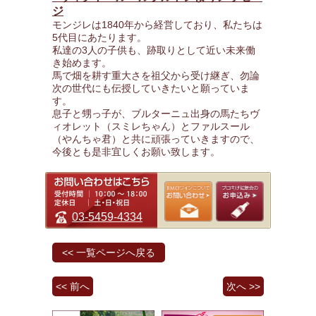
ジ
モンジレは1840年から経営しており、私たちは
5代目にあたります。
私達の3人の子供も、跡取りとして近い未来働
き始めます。
馬で畑を耕す重大さを祖父から受け継ぎ、勿論
次の世代にも伝授していきたいと願っていま
す。
息子と甥っ子が、ブルターニュ出身の馬たちヴ
ィオレット（スミレちゃん）とファルスール
（やんちゃ君）と共に頑張っていきますので、
今後とも是非宜しくお願い致します。
03-5459-4334
<< 一覧ページへ戻る
<< 前へ
次へ >>