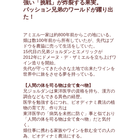
強い「挑戦」が炸裂する果実。
パッション兄弟のワールドが躍り出
た！
アミエル一家は約800年前からこの地にいる。
畑は数100年前から所有していたが、先代はブ
ドウを農協に売って生活をしていた。
15代目の兄弟ジョルダンとエメリックが
2012年にドメーヌ・デ・ザミエルを立ち上げワ
イン造りを開始。
先代が守ってきた小さな土地で出来たワインを
世界中に旅をさせる夢を持っている。
【人間の体を司る物は全て食べ物】
兄ジョルダンは東洋医学の資格を持ち、漢方の
調合などもできる異色の経歴。
医学を勉強するにつれ、ビオディナミ農法の植
物の育て方、作り方は
東洋医学の「病気を未然に防ぐ」事と似ており
「人間の体を司る物は全て食べ物」だと気付
く。
畑仕事に携わる家族やワインを飲む全ての人の
為、ビオディナミ農法にする。