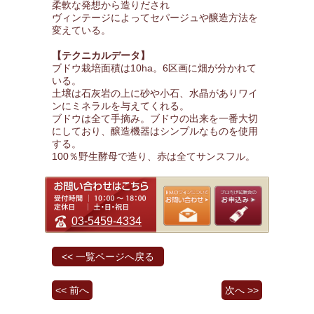
柔軟な発想から造りだされ
ヴィンテージによってセパージュや醸造方法を
変えている。
【テクニカルデータ】
ブドウ栽培面積は10ha。6区画に畑が分かれて
いる。
土壌は石灰岩の上に砂や小石、水晶がありワイ
ンにミネラルを与えてくれる。
ブドウは全て手摘み。ブドウの出来を一番大切
にしており、醸造機器はシンプルなものを使用
する。
100％野生酵母で造り、赤は全てサンスフル。
03-5459-4334
<< 一覧ページへ戻る
<< 前へ
次へ >>