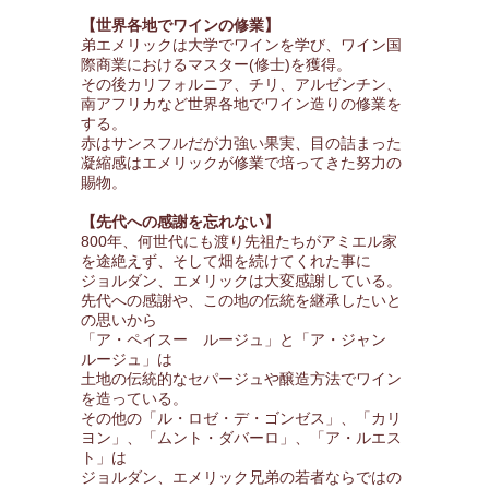
【世界各地でワインの修業】
弟エメリックは大学でワインを学び、ワイン国
際商業におけるマスター(修士)を獲得。
その後カリフォルニア、チリ、アルゼンチン、
南アフリカなど世界各地でワイン造りの修業を
する。
赤はサンスフルだが力強い果実、目の詰まった
凝縮感はエメリックが修業で培ってきた努力の
賜物。
【先代への感謝を忘れない】
800年、何世代にも渡り先祖たちがアミエル家
を途絶えず、そして畑を続けてくれた事に
ジョルダン、エメリックは大変感謝している。
先代への感謝や、この地の伝統を継承したいと
の思いから
「ア・ペイスー ルージュ」と「ア・ジャン
ルージュ」は
土地の伝統的なセパージュや醸造方法でワイン
を造っている。
その他の「ル・ロゼ・デ・ゴンゼス」、「カリ
ヨン」、「ムント・ダバーロ」、「ア・ルエス
ト」は
ジョルダン、エメリック兄弟の若者ならではの