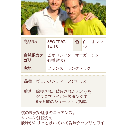
商品No.
3BOFR97-
色
白（オレン
14-18
ジ）
自然派カテ
ビオロジック（オーガニック、
ゴリ
有機農法）
産地
フランス ラングドック
品種：ヴェルメンティーノ(ロール)
醸造：除梗され、破砕されたぶどうを
グラスファイバー製タンクで
6ヶ月間のシュール・リ熟成。
桃の果実や紅茶のニュアンス。
タンニンは控えめ、
酸味がキリっと効いていて旨味タップリなワイ