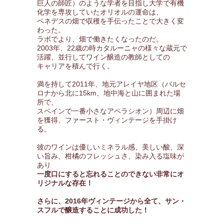
巨人の師匠）のような学者を目指し大学で有機
化学を専攻していたオリオルの運命は、
ペネデスの畑で収穫を手伝ったことで大きく変
わった。
ラボでより、畑で働きたくなったのだ。
2003年、22歳の時カタルーニャの様々な蔵元で
活躍、並行してワイン醸造の教師としての
キャリアを積んで行く。
満を持して2011年、地元アレイヤ地区（バルセ
ロナから北に15km、地中海と山に囲まれた場
所で、
スペインで一番小さなアペラシオン）周辺に畑
を獲得、ファースト・ヴィンテージを手掛け
る。
彼のワインは優しいミネラル感、美しい酸、深
い旨み、柑橘のフレッシュさ、染み入る塩味が
あり
一度口にすると忘れることのできない非常にオ
リジナルな存在！
さらに、2016年ヴィンテージから全て、サン・
スフルで醸造することに成功した！