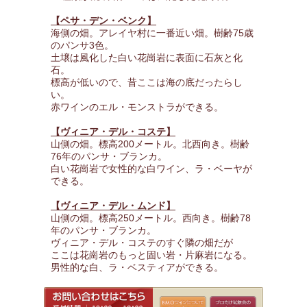
【ペサ・デン・ベンク】
海側の畑。アレイヤ村に一番近い畑。樹齢75歳
のパンサ3色。
土壌は風化した白い花崗岩に表面に石灰と化
石。
標高が低いので、昔ここは海の底だったらし
い。
赤ワインのエル・モンストラができる。
【ヴィニア・デル・コステ】
山側の畑。標高200メートル。北西向き。樹齢
76年のパンサ・ブランカ。
白い花崗岩で女性的な白ワイン、ラ・ベーヤが
できる。
【ヴィニア・デル・ムンド】
山側の畑。標高250メートル。西向き。樹齢78
年のパンサ・ブランカ。
ヴィニア・デル・コステのすぐ隣の畑だが
ここは花崗岩のもっと固い岩・片麻岩になる。
男性的な白、ラ・ベスティアができる。