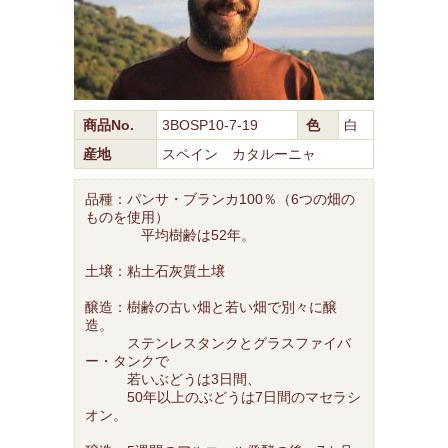
商品No.
3BOSP10-7-19
色
白
産地
スペイン カタルーニャ
品種：パンサ・ブランカ100％（6つの畑の
ものを使用）
平均樹齢は52年。
土壌：粘土石灰質土壌
醸造：樹齢の古い畑と若い畑で別々に醸
造。
ステンレスタンクとグラスファイバ
ー・タンクで
若いぶどうは3日間、
50年以上のぶどうは7日間のマセラシ
オン。