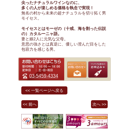
尖ったナチュラルワインなのに、
多くの人が楽しめる価格を執念で実現！
無名の村から未来の超ナチュラルを切り拓く男
モイセス。
モイセスとはモーゼの（十戒、海を割った伝説
の）カタルーニャ語。
妻と娘2人に元気な父母。
意思の強さとは真逆に、優しい澄んだ目をした
包容力を感じる男。
03-5459-4334
<< 一覧ページへ戻る
<< 前へ
次へ >>