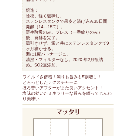
醸造：
除梗、軽く破砕し、
ステンレスタンクで果皮と漬け込み35日間
発酵（14～15℃）。
野生酵母のみ。プレス（一番絞りのみ）
後、発酵を完了。
澱引きせず、澱と共にステンレスタンクで9
ヶ月寝かせる。
週に1度バトナージュ。
清澄・フィルターなし。2020 年2月瓶詰
め。SO2無添加。
ワイルドさ倍増！濁りも旨みも5割増し！
とろっとしたテクスチャーに
ほろ苦いアフターがまた良いアクセント！
塩味の効いたミネラリーな旨みを纏ってじんわ
り美味い…