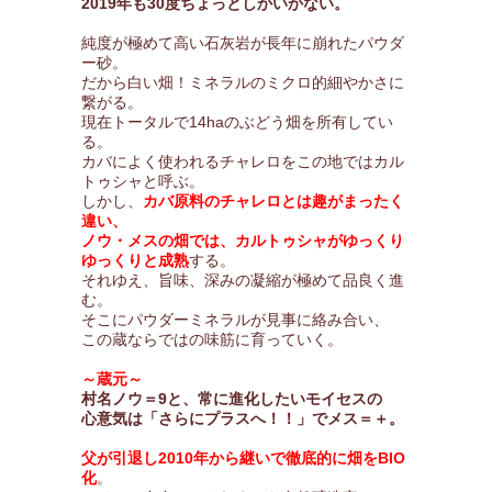
2019年も30度ちょっとしかいかない。
純度が極めて高い石灰岩が長年に崩れたパウダ
ー砂。
だから白い畑！ミネラルのミクロ的細やかさに
繋がる。
現在トータルで14haのぶどう畑を所有してい
る。
カバによく使われるチャレロをこの地ではカル
トゥシャと呼ぶ。
しかし、
カバ原料のチャレロとは趣がまったく
違い、
ノウ・メスの畑では、カルトゥシャがゆっくり
ゆっくりと成熟
する。
それゆえ、旨味、深みの凝縮が極めて品良く進
む。
そこにパウダーミネラルが見事に絡み合い、
この蔵ならではの味筋に育っていく。
～蔵元～
村名ノウ＝9と、常に進化したいモイセスの
心意気は「さらにプラスへ！！」でメス＝＋。
父が引退し2010年から継いで徹底的に畑をBIO
化
。