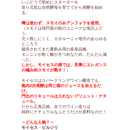
いぶどうで初めにスターターを
造り元気な自然酵母を育ててから発酵を始め
る。
樽は使わず、スモイのみアンフォラを使用。
（スモイは楕円形の粒のユニークな地元ぶど
う。
元々熟しにくく、カタルーニャ地方のあらゆる
ところで
栽培されてきた量飲み用の多産品種。
タンニンが粗く酸がきつめなため、だんだん減
った。
しかし、モイセスの畑では、見事にエレガンス
の極み的スモイが熟す！
）
モイセスはスパークリングワイン醸造でも、
瓶内2次発酵は同じ畑のジュースを加えるだ
け。
門出のリキュールは入れないブリュット・ナチ
ュール。
だから正真正銘、全てのワイン造りは
純粋にナチュラルなぶどうだけが原料なのだ！
～どんな人物？～
モイセス・ビルジリ