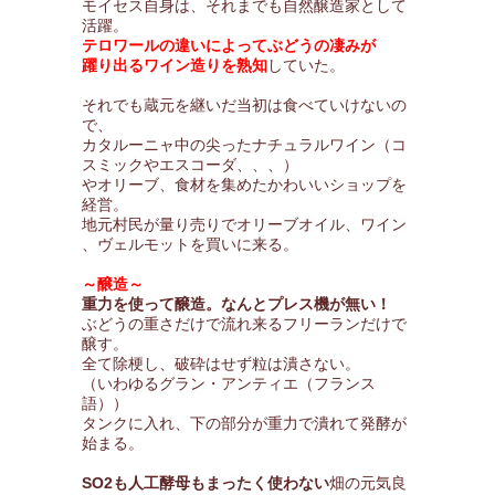
モイセス自身は、それまでも自然醸造家として
活躍。
テロワールの違いによってぶどうの凄みが
躍り出るワイン造りを熟知
していた。
それでも蔵元を継いだ当初は食べていけないの
で、
カタルーニャ中の尖ったナチュラルワイン（コ
スミックやエスコーダ、、、）
やオリーブ、食材を集めたかわいいショップを
経営。
地元村民が量り売りでオリーブオイル、ワイン
、ヴェルモットを買いに来る。
～醸造～
重力を使って醸造。なんとプレス機が無い！
ぶどうの重さだけで流れ来るフリーランだけで
醸す。
全て除梗し、破砕はせず粒は潰さない。
（いわゆるグラン・アンティエ（フランス
語））
タンクに入れ、下の部分が重力で潰れて発酵が
始まる。
SO2も人工酵母もまったく使わない
畑の元気良