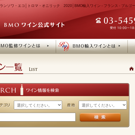
ランソワ・エコ│トロマ・オニリック 2020│BMO輸入ワイン - フランス - ブル