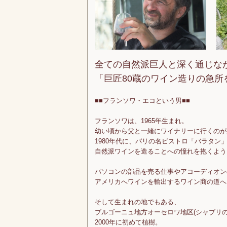
全ての自然派巨人と深く通じな
「巨匠80蔵のワイン造りの急
■■フランソワ・エコという男■■
フランソワは、1965年生まれ。
幼い頃から父と一緒にワイナリーに行くのが
1980年代に、パリの名ビストロ「バラタン
自然派ワインを造ることへの憧れを抱くよう
パソコンの部品を売る仕事やアコーディオン
アメリカへワインを輸出するワイン商の道へ
そして生まれの地でもある、
ブルゴーニュ地方オーセロワ地区(シャブリの
2000年に初めて植樹。