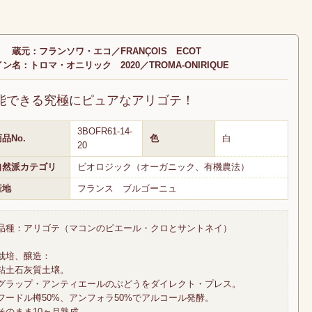
蔵元：フランソワ・エコ／FRANÇOIS ECOT
ン名：トロマ・オニリック 2020／TROMA-ONIRIQUE
能できる究極にピュアなアリゴテ！
3BOFR61-14-
品No.
色
白
20
自然派カテゴリ
ビオロジック（オーガニック、有機農法）
産地
フランス ブルゴーニュ
品種：アリゴテ（マコンのピエール・クロとサントネイ）
栽培、醸造：
粘土石灰質土壌。
グラップ・アンティエールのぶどうをダイレクト・プレス。
フードル樽50%、アンフォラ50%でアルコール発酵。
そのまま10ヶ月熟成。