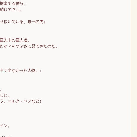
輸出する傍ら、
見続けてきた。
り抜いている、唯一の男』
巨人中の巨人達。
たか？をつぶさに見てきたのだ。
全く出なかった人物。』
、
した。
ラ、マルク・ペノなど）
イン。