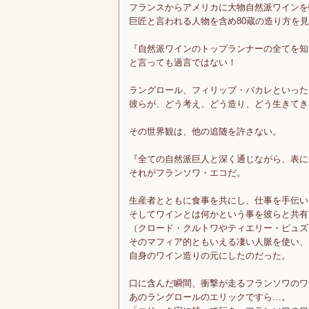
フランスからアメリカに大物自然派ワインを
巨匠と言われる人物を含め80蔵の造り方を
『自然派ワインのトップランナーの全てを知
と言っても過言ではない！
ラングロール、フィリップ・パカレといった
彼らが、どう考え、どう造り、どう生きてき
その世界観は、他の追随を許さない。
『全ての自然派巨人と深く通じながら、表に
それがフランソワ・エコだ。
生産者とともに食事を共にし、仕事を手伝い
そしてワインとは何かという事を彼らと共有
（クロード・クルトワやティエリー・ピュズ
そのマフィア的ともいえる凄い人脈を使い、
自身のワイン造りの元にしたのだった。
口に含んだ瞬間、衝撃が走るフランソワのワ
あのラングロールのエリックですら…。