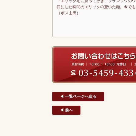
「エリック宅に持って行き、フランソワのワ
口にした瞬間のエリックの驚いた顔。今でも
（ボス山田）
◀ 一覧ページへ戻る
◀ 前へ