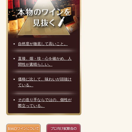
自然度が徹底して高いこと。
直接、畑・技・心を確かめ、人
間性が素晴らしい。
価格に比して、味わいが頭抜け
ている。
その造り手ならではの、個性が
際立っている。