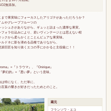
SO2無添加。
こまで果実味にフォーカスしたアリゴテがあっただろうか？
イムやグレープフルーツの
レッシュさがありながら、ギュッと詰まった濃厚な果実。
ンフォラ仕込みにより、若いヴィンテージとは思えない程
タックから柔らかくとことんピュアな果実味。
ャルドネに影を潜める品種でありながら、
然派巨匠を知り抜くエコの手にかかると主役級に！！
roma』=『トラウマ』、『Onirique』
 『夢幻的』=『悪い夢』という意味。
由は特になく、ただ単に、
の言葉の響きが好きだったためとのこと。
蔵元
フランソワ・エコ