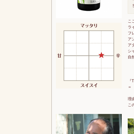
こ
ラ
フ
ア
ア
シ
自
『T
＝
理
こ