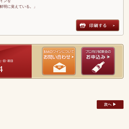
インを
鮮明に覚えている。」
次へ ▶