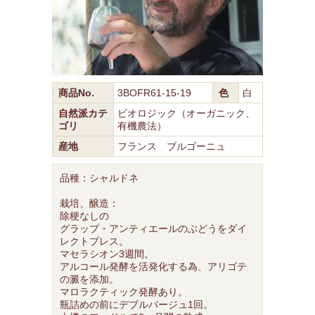
商品No.
3BOFR61-15-19
色
白
自然派カテ
ビオロジック（オーガニック、
ゴリ
有機農法）
産地
フランス ブルゴーニュ
品種：シャルドネ
栽培、醸造：
除梗なしの
グラップ・アンティエールのぶどうをダイ
レクトプレス。
マセラシオン3週間。
アルコール発酵を活発化する為、アリゴテ
の澱を添加。
マロラクティック発酵あり。
瓶詰めの前にデブルバージュ1回。