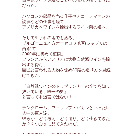
自然派ワインを造ることへの憧れを抱くように
なった。
パソコンの部品を売る仕事やアコーディオンの
調律などの仕事を経て
アメリカへワインを輸出するワイン商の道へ。
そして生まれの地でもある、
ブルゴーニュ地方オーセロワ地区(シャブリの
西)にて
2000年に初めて植樹。
フランスからアメリカに大物自然派ワインを輸
出する傍ら、
巨匠と言われる人物を含め80蔵の造り方を見続
けてきた。
『自然派ワインのトップランナーの全てを知り
抜いている、唯一の男』
と言っても過言ではない！
ラングロール、フィリップ・パカレといった巨
人中の巨人達。
彼らが、どう考え、どう造り、どう生きてきた
か？をつぶさに見てきたのだ。