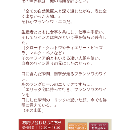
その世界観は、他の追随を許さない。
『全ての自然派巨人と深く通じながら、表に全
く出なかった人物。』
それがフランソワ・エコだ。
生産者とともに食事を共にし、仕事を手伝い、
そしてワインとは何かという事を彼らと共有し
た。
（クロード・クルトワやティエリー・ピュズ
ラ、マルク・ペノなど）
そのマフィア的ともいえる凄い人脈を使い、
自身のワイン造りの元にしたのだった。
口に含んだ瞬間、衝撃が走るフランソワのワイ
ン。
あのラングロールのエリックですら…。
「エリック宅に持って行き、フランソワのワイ
ンを
口にした瞬間のエリックの驚いた顔。今でも鮮
明に覚えている。」
（ボス山田）