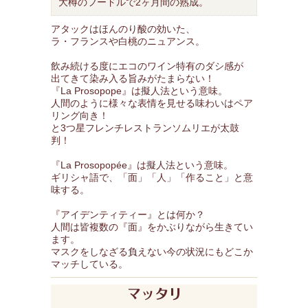
大樽のフードルで2ヶ月間の熟成。
アタックはほんのり酸の効いた、
ラ・フランスや白桃のニュアンス。
飲み続ける度にエコのワイン特有のダシ感が
出てきて染み入る旨みがたまらない！
『La Prosopope』は擬人法という意味。
人間のように様々な表情を見せる味わいはペア
リング向き！
と3つ星フレンチレストランソムリエが太鼓
判！
『La Prosopopée』は擬人法という意味。
ギリシャ語で、「面」「人」「作ること」と意
味する。
『アイデンティティー』とは何か？
人間は皆複数の『面』をかぶりながら生きてい
ます。
マスクをしなざる負えない今の状況にもどこか
マッチしている。