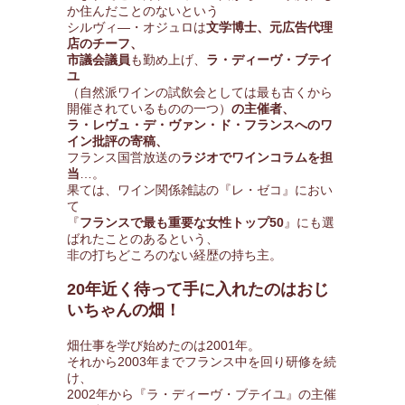
か住んだことのないという
シルヴィ―・オジュロは
文学博士、元広告代理
店のチーフ、
市議会議員
も勤め上げ、
ラ・ディーヴ・ブテイ
ユ
（自然派ワインの試飲会としては最も古くから
開催されているものの一つ）
の主催者、
ラ・レヴュ・デ・ヴァン・ド・フランスへのワ
イン批評の寄稿、
フランス国営放送の
ラジオでワインコラムを担
当
…。
果ては、ワイン関係雑誌の『レ・ゼコ』におい
て
『
フランスで最も重要な女性トップ50
』にも選
ばれたことのあるという、
非の打ちどころのない経歴の持ち主。
20年近く待って手に入れたのはおじ
いちゃんの畑！
畑仕事を学び始めたのは2001年。
それから2003年までフランス中を回り研修を続
け、
2002年から『ラ・ディーヴ・ブテイユ』の主催