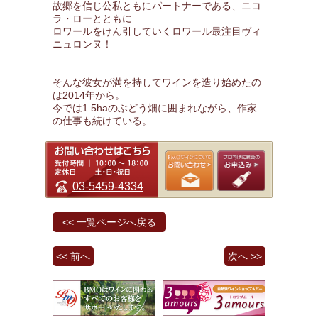
故郷を信じ公私ともにパートナーである、ニコ
ラ・ローとともに
ロワールをけん引していくロワール最注目ヴィ
ニュロンヌ！
そんな彼女が満を持してワインを造り始めたの
は2014年から。
今では1.5haのぶどう畑に囲まれながら、作家
の仕事も続けている。
03-5459-4334
<< 一覧ページへ戻る
<< 前へ
次へ >>