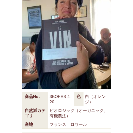
商品No.
3BOFR8-4-
色
白（オレン
20
ジ）
自然派カテ
ビオロジック（オーガニック、
ゴリ
有機農法）
産地
フランス ロワール