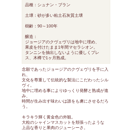
品種：シュナン・ブラン
土壌：砂が多い粘土石灰質土壌
樹齢：90～100年
醸造：
ジョージアのクヴェヴリは地中に埋め、
果皮を付けたまま1年間マセラシオン。
タンニンを抽出しないように優しくプレ
ス、木樽で1ヶ月熟成。
念願であったジョージアのクヴェヴリを手に入
れ、
文化を尊重して伝統的な製法にこだわったシル
ヴィ。
地中に埋める事によりゆっくり発酵と熟成が進
み、
時間が生み出す味わいは誰をも虜にさせるだろ
う。
キラキラ輝く黄金色の外観。
大粒のシャインマスカットを頬張ったような
上品な香りと果肉のジューシーさ。