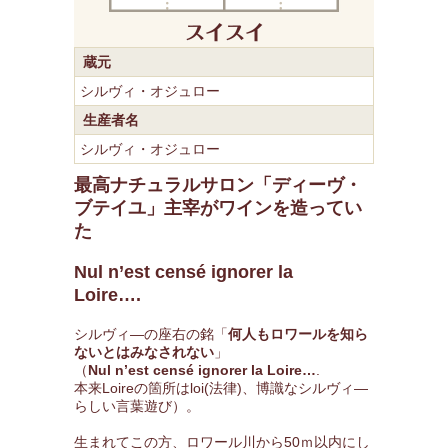
蔵元
シルヴィ・オジュロー
生産者名
シルヴィ・オジュロー
最高ナチュラルサロン「ディーヴ・
ブテイユ」主宰がワインを造ってい
た
Nul n’est censé ignorer la
Loire….
シルヴィ―の座右の銘「
何人もロワールを知ら
ないとはみなされない
」
（
Nul n’est censé ignorer la Loire…
.
本来Loireの箇所はloi(法律)、博識なシルヴィ―
らしい言葉遊び）。
生まれてこの方、ロワール川から50ｍ以内にし