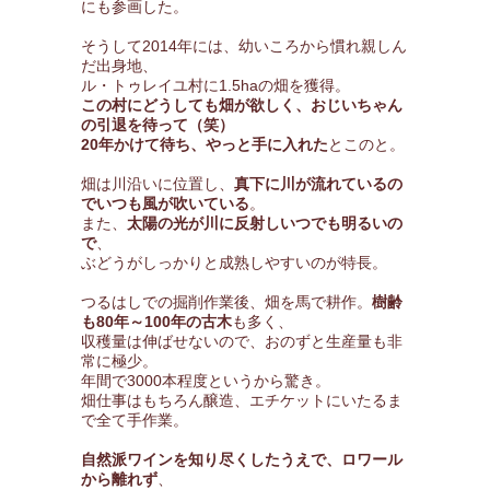
にも参画した。
そうして2014年には、幼いころから慣れ親しん
だ出身地、
ル・トゥレイユ村に1.5haの畑を獲得。
この村にどうしても畑が欲しく、おじいちゃん
の引退を待って（笑）
20年かけて待ち、やっと手に入れた
とこのと。
畑は川沿いに位置し、
真下に川が流れているの
でいつも風が吹いている
。
また、
太陽の光が川に反射しいつでも明るいの
で
、
ぶどうがしっかりと成熟しやすいのが特長。
つるはしでの掘削作業後、畑を馬で耕作。
樹齢
も80年～100年の古木
も多く、
収穫量は伸ばせないので、おのずと生産量も非
常に極少。
年間で3000本程度というから驚き。
畑仕事はもちろん醸造、エチケットにいたるま
で全て手作業。
自然派ワインを知り尽くしたうえで、ロワール
から離れず
、