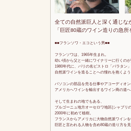
全ての自然派巨人と深く通じな
「巨匠80蔵のワイン造りの急
■■フランソワ・エコという男■■
フランソワは、1965年生まれ。
幼い頃から父と一緒にワイナリーに行くのが
1980年代に、パリの名ビストロ「バラタン
自然派ワインを造ることへの憧れを抱くよう
パソコンの部品を売る仕事やアコーディオン
アメリカへワインを輸出するワイン商の道へ
そして生まれの地でもある、
ブルゴーニュ地方オーセロワ地区(シャブリの
2000年に初めて植樹。
フランスからアメリカに大物自然派ワインを
巨匠と言われる人物を含め80蔵の造り方を