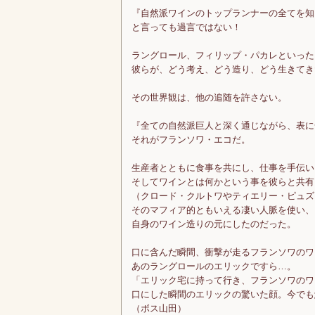
『自然派ワインのトップランナーの全てを知
と言っても過言ではない！
ラングロール、フィリップ・パカレといった
彼らが、どう考え、どう造り、どう生きてき
その世界観は、他の追随を許さない。
『全ての自然派巨人と深く通じながら、表に
それがフランソワ・エコだ。
生産者とともに食事を共にし、仕事を手伝い
そしてワインとは何かという事を彼らと共有
（クロード・クルトワやティエリー・ピュズ
そのマフィア的ともいえる凄い人脈を使い、
自身のワイン造りの元にしたのだった。
口に含んだ瞬間、衝撃が走るフランソワのワ
あのラングロールのエリックですら…。
「エリック宅に持って行き、フランソワのワ
口にした瞬間のエリックの驚いた顔。今でも
（ボス山田）