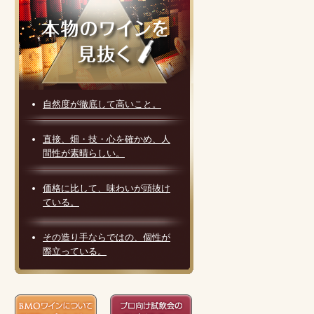
自然度が徹底して高いこと。
直接、畑・技・心を確かめ、人
間性が素晴らしい。
価格に比して、味わいが頭抜け
ている。
その造り手ならではの、個性が
際立っている。