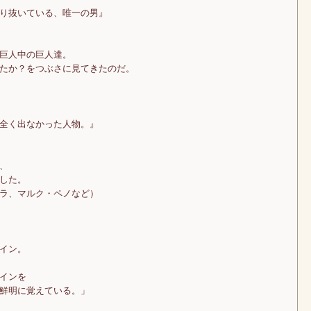
り抜いている、唯一の男』
巨人中の巨人達。
たか？をつぶさに見てきたのだ。
全く出なかった人物。』
、
した。
ラ、マルク・ペノなど）
イン。
インを
鮮明に覚えている。」