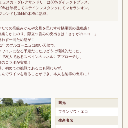
ミュスカ・ダレクサンドリーは80%ダイレクトプレス。
20%は除梗してステインレスタンクにてマセラシオン。
ブレンドし15hlの木樽に熟成。
ぎたての高級みかんや文旦を思わす柑橘果実の凝縮感！
は柔らかにのり、際立つ旨みの突出さは「さすがのエコ…」
思わず一同ため息が！
021年のブルゴーニュは酷い天候で、
来ワインになる予定だったぶどうは壊滅的だった。
こで友人であるスペインのマネルにアプローチし、
跡のコラボが実現！
果、初めての挑戦であるにも関わらず、
しんでワインを造ることができ、本人も納得の出来に！
蔵元
フランソワ・エコ
生産者名