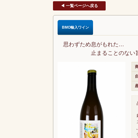
◀ 一覧ページへ戻る
BMO輸入ワイン
思わずため息がもれた…
止まることのない旨
商