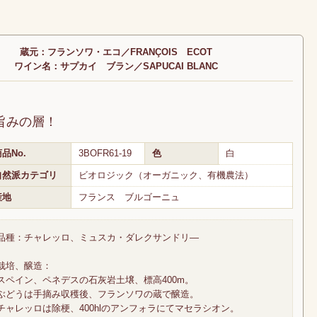
蔵元：フランソワ・エコ／FRANÇOIS ECOT
ワイン名：サプカイ ブラン／SAPUCAI BLANC
みの層！
品No.
3BOFR61-19
色
白
自然派カテゴリ
ビオロジック（オーガニック、有機農法）
産地
フランス ブルゴーニュ
品種：チャレッロ、ミュスカ・ダレクサンドリ―
栽培、醸造：
スペイン、ペネデスの石灰岩土壌、標高400m。
ぶどうは手摘み収穫後、フランソワの蔵で醸造。
チャレッロは除梗、400hlのアンフォラにてマセラシオン。