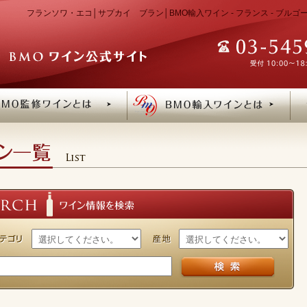
フランソワ・エコ│サプカイ ブラン│BMO輸入ワイン - フランス - ブル