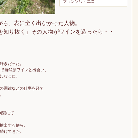
フランソワ・エコ
がら、表に全く出なかった人物。
所を知り抜く」その人物がワインを造ったら・・
好きだった。
」で自然派ワインと出会い、
になった。
の調律などの仕事を経て
。
西)にて
輸出する傍ら、
見続けてきた。