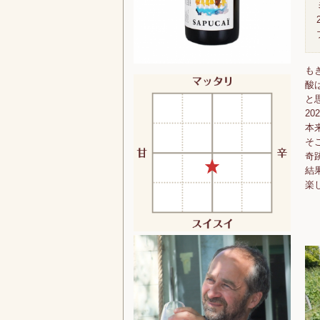
も
酸
と
2
本
そ
奇
結
楽