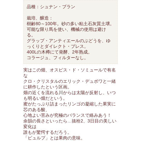
品種：シュナン・ブラン
栽培、醸造：
樹齢80～100年。砂の多い粘土石灰質土壌。
可能な限り馬を使い、機械の使用は避け
る。
グラップ・アンティエールのぶどうを、ゆ
っくりとダイレクト・プレス。
400Lの木樽にて発酵、2年熟成。
コラージュ、フィルターなし。
実はこの畑、オスピス・ド・ソミュールで有名
な
クロ・クリスタルのエリック・デュボワと一緒
に耕作したという区画。
畑の近くを流れる川からは太陽が反射し、いつ
も明るい畑だという。
蜜がたっぷり詰まったリンゴの凝縮した果実に
芯のある酸、
心地よい苦みが究極のバランスで絡みあう！
余韻の長さといったら…抜栓2、3日目の美しい
変化は
誰もが驚愕するだろう。
「ピュルプ」とは果肉の意味。