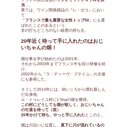
当
…。
果ては、ワイン関係雑誌の『レ・ゼコ』におい
て
『
フランスで最も重要な女性トップ50
』にも選
ばれたことのあるという、
非の打ちどころのない経歴の持ち主。
20年近く待って手に入れたのはおじ
いちゃんの畑！
畑仕事を学び始めたのは2001年。
それから2003年までフランス中を回り研修を続
け、
2002年から『ラ・ディーヴ・ブテイユ』の主催
にも参画した。
そうして2014年には、幼いころから慣れ親しん
だ出身地、
ル・トゥレイユ村に1.5haの畑を獲得。
この村にどうしても畑が欲しく、おじいちゃん
の引退を待って（笑）
20年かけて待ち、やっと手に入れた
とこのと。
畑は川沿いに位置し、
真下に川が流れているの