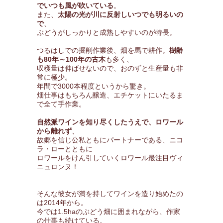
でいつも風が吹いている
。
また、
太陽の光が川に反射しいつでも明るいの
で
、
ぶどうがしっかりと成熟しやすいのが特長。
つるはしでの掘削作業後、畑を馬で耕作。
樹齢
も80年～100年の古木
も多く、
収穫量は伸ばせないので、おのずと生産量も非
常に極少。
年間で3000本程度というから驚き。
畑仕事はもちろん醸造、エチケットにいたるま
で全て手作業。
自然派ワインを知り尽くしたうえで、ロワール
から離れず
、
故郷を信じ公私ともにパートナーである、ニコ
ラ・ローとともに
ロワールをけん引していくロワール最注目ヴィ
ニュロンヌ！
そんな彼女が満を持してワインを造り始めたの
は2014年から。
今では1.5haのぶどう畑に囲まれながら、作家
の仕事も続けている。