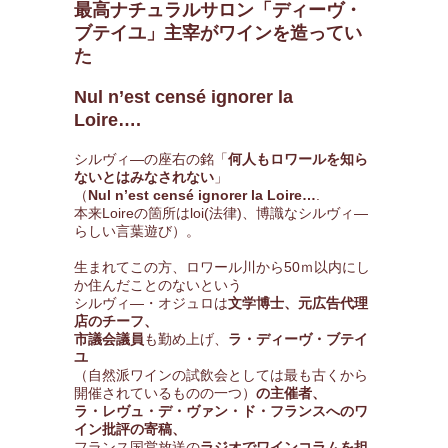
最高ナチュラルサロン「ディーヴ・
ブテイユ」主宰がワインを造ってい
た
Nul n’est censé ignorer la
Loire….
シルヴィ―の座右の銘「
何人もロワールを知ら
ないとはみなされない
」
（
Nul n’est censé ignorer la Loire…
.
本来Loireの箇所はloi(法律)、博識なシルヴィ―
らしい言葉遊び）。
生まれてこの方、ロワール川から50ｍ以内にし
か住んだことのないという
シルヴィ―・オジュロは
文学博士、元広告代理
店のチーフ、
市議会議員
も勤め上げ、
ラ・ディーヴ・ブテイ
ユ
（自然派ワインの試飲会としては最も古くから
開催されているものの一つ）
の主催者、
ラ・レヴュ・デ・ヴァン・ド・フランスへのワ
イン批評の寄稿、
フランス国営放送の
ラジオでワインコラムを担