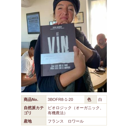
商品No.
3BOFR8-1-20
色
白
自然派カテ
ビオロジック（オーガニック、
ゴリ
有機農法）
産地
フランス ロワール