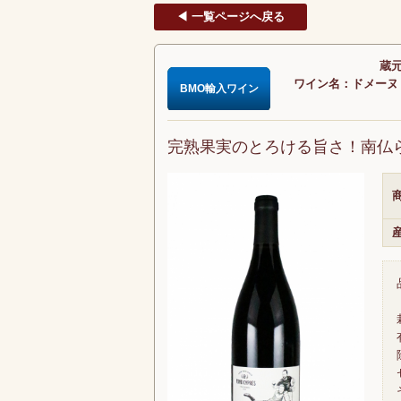
◀ 一覧ページへ戻る
蔵元
ワイン名：ドメーヌ・フ
BMO輸入ワイン
完熟果実のとろける旨さ！南仏
商