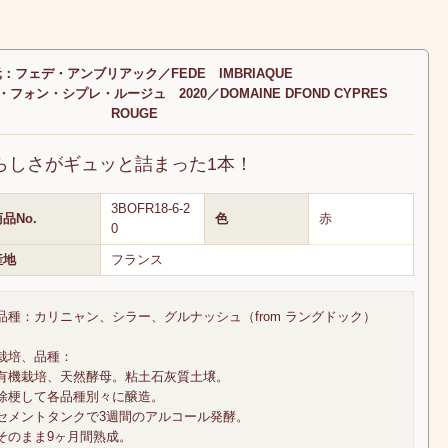
：フェデ・アンブリアック／FEDE IMBRIAQUE
ォン・シプレ・ルージュ 2020／DOMAINE DFOND CYPRES
ROUGE
らしさがギュッと詰まった1本！
3BOFR18-6-2
品No.
色
赤
0
産地
フランス
品種：カリニャン、シラー、グルナッシュ（from ラングドック）
栽培、品種：
有機栽培、天然酵母。粘土石灰質土壌。
除梗して各品種別々に醸造。
セメントタンクで3週間のアルコール発酵。
そのまま9ヶ月間熟成。