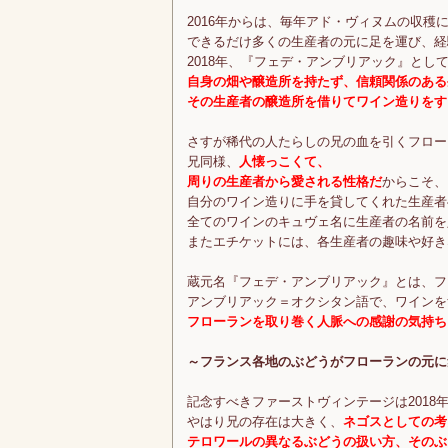
2016年からは、毎年アド・ヴィヌムの収穫
できるだけ多くの生産者の元に足を運び、経
2018年、『フェデ・アンブリアック』とし
自身の畑や醸造所を持たず、信頼関係のある
その生産者の醸造所を借りてワイン造りをす
さすが稀代の人たらしの兄の血を引くフロー
兄同様、
人懐っこくて、
周りの生産者から愛される性格だ
からこそ、
自分のワイン造りに手を貸してくれた生産者
全てのワインのキュヴェ名に生産者の名前を
またエチケットには、各生産者の趣味や好き
蔵元名『フェデ・アンブリアック』とは、フ
アンブリアック＝オクシタン語で、ワインを
フローランを取り巻く人脈への感謝の気持ち
～フランス各地のぶどうがフローランの元に
記念すべきファーストヴィンテージは2018
やはり兄の存在は大きく、
ネゴスとしての考
テロワールの異なるぶどうの扱い方、そのぶ