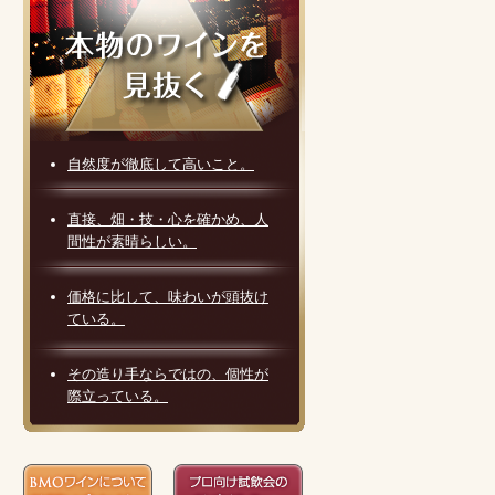
自然度が徹底して高いこと。
直接、畑・技・心を確かめ、人
間性が素晴らしい。
価格に比して、味わいが頭抜け
ている。
その造り手ならではの、個性が
際立っている。