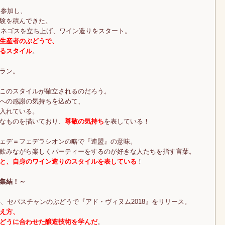
に参加し、
験を積んできた。
てネゴスを立ち上げ、ワイン造りをスタート。
生産者のぶどうで、
るスタイル
。
ラン。
このスタイルが確立されるのだろう。
への感謝の気持ちを込めて、
入れている。
なものを描いており、
尊敬の気持ち
を表している！
ェデ＝フェデラシオンの略で『連盟』の意味。
飲みながら楽しくパーティーをするのが好きな人たちを指す言葉。
と、自身のワイン造りのスタイルを表している
！
集結！～
年、セバスチャンのぶどうで『アド・ヴィヌム2018』をリリース。
え方、
どうに合わせた醸造技術を学んだ
。