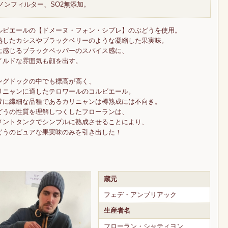
ノンフィルター、SO2無添加。
ルビエールの【ドメーヌ・フォン・シプレ】のぶどうを使用。
熟したカシスやブラックベリーのような凝縮した果実味。
に感じるブラックペッパーのスパイス感に、
イルドな雰囲気も顔を出す。
ングドックの中でも標高が高く、
リニャンに適したテロワールのコルビエール。
常に繊細な品種であるカリニャンは樽熟成には不向き。
どうの性質を理解しつくしたフローランは、
メントタンクでシンプルに熟成させることにより、
どうのピュアな果実味のみを引き出した！
蔵元
フェデ・アンブリアック
生産者名
フローラン・シャティヨン