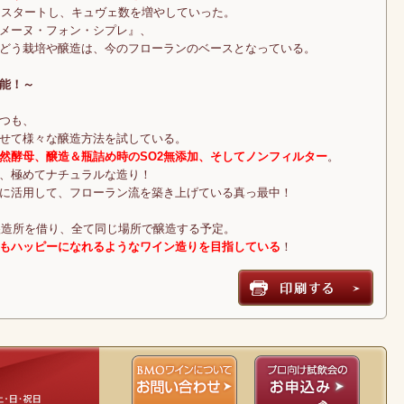
をスタートし、キュヴェ数を増やしていった。
メーヌ・フォン・シプレ』、
どう栽培や醸造は、今のフローランのベースとなっている。
能！～
つも、
せて様々な醸造方法を試している。
然酵母、醸造＆瓶詰め時のSO2無添加、そしてノンフィルター
。
、極めてナチュラルな造り！
に活用して、フローラン流を築き上げている真っ最中！
醸造所を借り、全て同じ場所で醸造する予定。
もハッピーになれるようなワイン造りを目指している
！