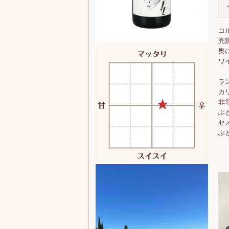
コ
完
奥
ワ
ラ
カ
非
ぶ
セ
ぶ