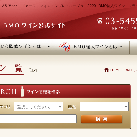
ブリアック│ドメーヌ・フォン・シプレ・ルージュ 2020│BMO輸入ワイン - フラ
HOME
BMOワ