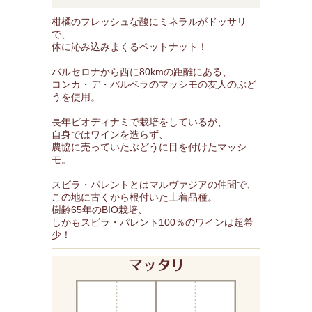
柑橘のフレッシュな酸にミネラルがドッサリ
で、
体に沁み込みまくるペットナット！
バルセロナから西に80kmの距離にある、
コンカ・デ・バルベラのマッシモの友人のぶど
うを使用。
長年ビオディナミで栽培をしているが、
自身ではワインを造らず、
農協に売っていたぶどうに目を付けたマッシ
モ。
スビラ・パレントとはマルヴァジアの仲間で、
この地に古くから根付いた土着品種。
樹齢65年のBIO栽培、
しかもスビラ・パレント100％のワインは超希
少！