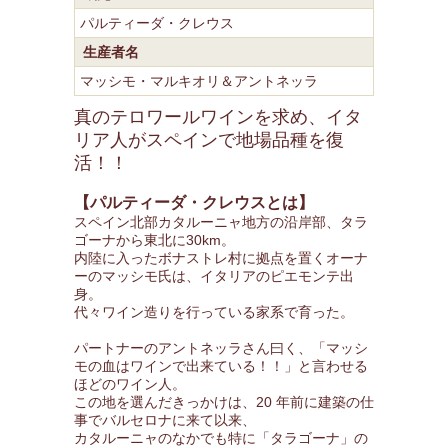
パルティーダ・クレウス
生産者名
マッシモ・マルキオリ＆アントネッラ
真のテロワールワインを求め、イタ
リア人がスペインで地場品種を復
活！！
【パルティーダ・クレウスとは】
スペイン北部カタルーニャ地方の沿岸部、タラ
ゴーナから東北に30km。
内陸に入ったボナストレ村に拠点を置くオーナ
ーのマッシモ氏は、イタリアのピエモンテ出
身。
代々ワイン造りを行っている家系で育った。
パートナーのアントネッラさん曰く、「マッシ
モの血はワインで出来ている！！」と言わせる
ほどのワイン人。
この地を選んだきっかけは、20 年前に建築の仕
事でバルセロナに来て以来、
カタルーニャのなかでも特に「タラゴーナ」の