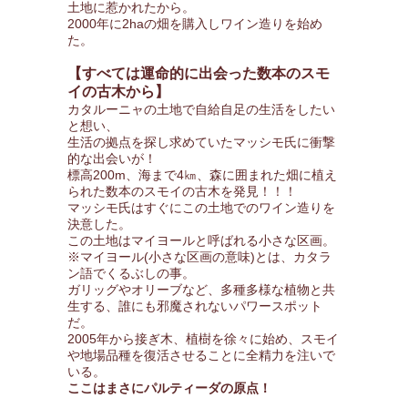
土地に惹かれたから。
2000年に2haの畑を購入しワイン造りを始め
た。
【すべては運命的に出会った数本のスモ
イの古木から】
カタルーニャの土地で自給自足の生活をしたい
と想い、
生活の拠点を探し求めていたマッシモ氏に衝撃
的な出会いが！
標高200m、海まで4㎞、森に囲まれた畑に植え
られた数本のスモイの古木を発見！！！
マッシモ氏はすぐにこの土地でのワイン造りを
決意した。
この土地はマイヨールと呼ばれる小さな区画。
※マイヨール(小さな区画の意味)とは、カタラ
ン語でくるぶしの事。
ガリッグやオリーブなど、多種多様な植物と共
生する、誰にも邪魔されないパワースポット
だ。
2005年から接ぎ木、植樹を徐々に始め、スモイ
や地場品種を復活させることに全精力を注いで
いる。
ここはまさにパルティーダの原点！