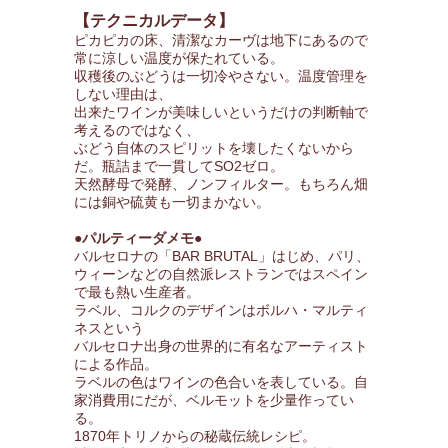
【テクニカルデータ】
ピカピカの床、清潔なカーヴは地下にあるので
常に涼しい温度が保たれている。
収穫後のぶどうは一切冷やさない。温度管理を
しない理由は、
出来たワインが美味しいというだけの判断軸で
考えるのではなく、
ぶどう自体のスピリットを壊したくないから
だ。瓶詰まで一貫してSO2ゼロ。
天然酵母で発酵、ノンフィルター。もちろん畑
には銅や硫黄も一切まかない。
●パルティーダメモ●
バルセロナの「BAR BRUTAL」はじめ、パリ、
ウィーンなどの自然派レストランではスペイン
で最も熱い生産者。
ラベル、コルクのデザインはボルハ・マルティ
ネスという
バルセロナ出身の世界的に有名なアーティスト
による作品。
ラベルの色はワインの色合いを表している。自
家消費用にだが、ベルモットを少量作ってい
る。
1870年トリノからの秘蔵伝統レシピ。