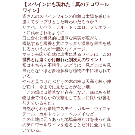
【スペインにも現れた！真のテロワール
ワイン】
皆さんのスペインワインの印象は太陽を感じる
濃くてタップリとした味わいだろうか？
リオハ、リベラ・デル・ドゥエロ、プリオラー
トに代表されるように
口に含むと爆発的に濃厚な果実が広がり、
樽熟すると樽香と共にマッタリ濃厚な果実を感
じるというのが一般的なイメージ。
マッシモ氏が自然に忠実に造るワインは、
この
世界とは遠くかけ離れた別次元のワイン！
畑はもちろん不耕作。ぶどうは一見どこにも見
当たらないほど多種多様な植物の中に埋もれて
いる。
やっと見つけたぶどうの木の枝は天高く枝が伸
び切り、今までに見たことがない畑。
「この畑には雑草など存在しない。森にある植
物は全て何らかの役割をして互いに良い影響を
与えているんだ」
自然がくれた環境でスモイ、ガルー、ヴィニャ
テール、カルトゥシャ・ベルメイなど、
この土地に元々あった地場品種だけを使った真
のテロワールワインを造ることだけに全力を注
いでいる。