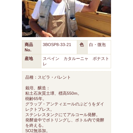
商品
3BOSP8-33-21
色
白・微泡
No.
産地
スペイン カタルーニャ ボナスト
レ
品種：スビラ・パレント
栽培、醸造：
粘土石灰質土壌、標高550m。
樹齢65年。
グラップ・アンティエールのぶどうをダイ
レクトプレス。
ステンレスタンクにてアルコール発酵。
発酵途中でボトリングし、ボトル内で発酵
を終える。
SO2無添加。