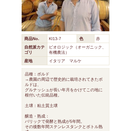
商品No.
KI13-7
色
赤
自然派カテ
ビオロジック（オーガニック、
ゴリ
有機農法）
産地
イタリア マルケ
品種：ボルド
→農園の周辺で歴史的に栽培されてきたボ
ルドは、
グルナッシュが長い年月をかけてこの地に
根付いた伝統品種。
土壌：粘土質土壌
醸造・熟成：
バリックで発酵と熟成が5年間。
その後数年間ステンレスタンクとボトル熟