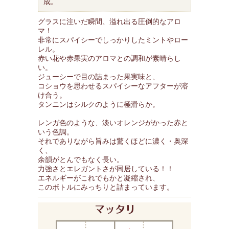
成。
グラスに注いだ瞬間、溢れ出る圧倒的なアロ
マ！
非常にスパイシーでしっかりしたミントやロー
レル。
赤い花や赤果実のアロマとの調和が素晴らし
い。
ジューシーで目の詰まった果実味と、
コショウを思わせるスパイシーなアフターが溶
け合う。
タンニンはシルクのように極滑らか。
レンガ色のような、淡いオレンジがかった赤と
いう色調。
それでありながら旨みは驚くほどに濃く・奥深
く、
余韻がとんでもなく長い。
力強さとエレガントさが同居している！！
エネルギーがこれでもかと凝縮され、
このボトルにみっちりと詰まっています。