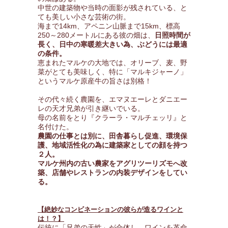
中世の建築物や当時の面影が残されている、と
ても美しい小さな芸術の街。
海まで14km、アペニン山脈まで15km、標高
250～280メートルにある彼の畑は、
日照時間が
長く、日中の寒暖差大きい為、ぶどうには最適
の条件。
恵まれたマルケの大地では、オリーブ、麦、野
菜がとても美味しく、特に「マルキジャーノ」
というマルケ原産牛の旨さは別格！
その代々続く農園を、エマヌエーレとダニエー
レの天才兄弟が引き継いでいる。
母の名前をとり『クラーラ・マルチェッリ』と
名付けた。
農園の仕事とは別に、田舎暮らし促進、環境保
護、地域活性化の為に建築家としての顔を持つ
２人。
マルケ州内の古い農家をアグリツーリズモへ改
築、店舗やレストランの内装デザインをしてい
る。
【絶妙なコンビネーションの彼らが造るワインと
は！？】
伝統に「兄弟の天性」が合体し、ワインを革命