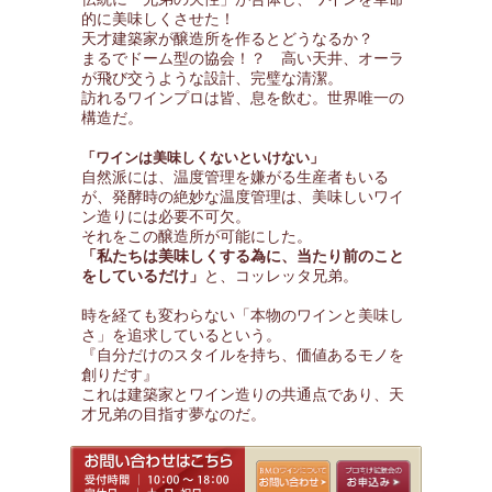
的に美味しくさせた！
天才建築家が醸造所を作るとどうなるか？
まるでドーム型の協会！？ 高い天井、オーラ
が飛び交うような設計、完璧な清潔。
訪れるワインプロは皆、息を飲む。世界唯一の
構造だ。
「ワインは美味しくないといけない」
自然派には、温度管理を嫌がる生産者もいる
が、発酵時の絶妙な温度管理は、美味しいワイ
ン造りには必要不可欠。
それをこの醸造所が可能にした。
「私たちは美味しくする為に、当たり前のこと
をしているだけ」
と、コッレッタ兄弟。
時を経ても変わらない「本物のワインと美味し
さ」を追求しているという。
『自分だけのスタイルを持ち、価値あるモノを
創りだす』
これは建築家とワイン造りの共通点であり、天
才兄弟の目指す夢なのだ。