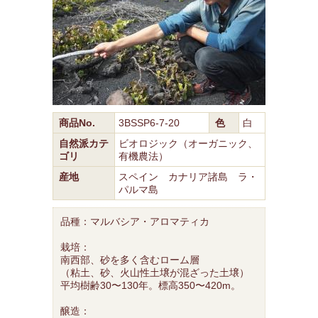
商品No.
3BSSP6-7-20
色
白
自然派カテ
ビオロジック（オーガニック、
ゴリ
有機農法）
産地
スペイン カナリア諸島 ラ・
パルマ島
品種：マルバシア・アロマティカ
栽培：
南西部、砂を多く含むローム層
（粘土、砂、火山性土壌が混ざった土壌）
平均樹齢30〜130年。標高350〜420m。
醸造：