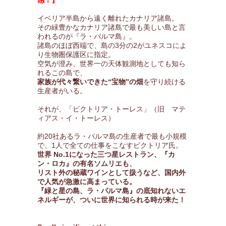
感！】
イベリア半島から遠く離れたカナリア諸島。
その緑豊かなカナリア諸島で最も美しい島と言
われるのが『ラ・パルマ島』。
諸島のほぼ西端で、島の3分の2がユネスコによ
り生物圏保護区に指定。
空気が澄み、世界一の天体観測地としても知ら
れるこの島で、
家族が代々繋いできた“宝物”の畑
を守り続ける
生産者がいる。
それが、「ビクトリア・トーレス」（旧 マテ
ィアス・イ・トーレス）
約20社あるラ・パルマ島の生産者で最も小規模
で、1人で全ての仕事をこなすビクトリア氏。
世界 No.1になった三つ星レストラン、『カ
ン・ロカ』の有名ソムリエも、
リスト外の秘蔵ワインとして扱うなど、国内外
で人気が急激に高まっている。
『緑と星の島、ラ・パルマ島』の底知れないエ
ネルギーが、ついに世界に知られる時が来た！