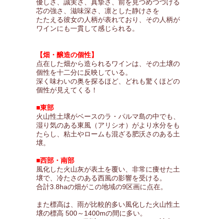
優しさ、誠実さ、真摯さ、前を見つめつづける
芯の強さ、滋味深さ、凛とした静けさを
たたえる彼女の人柄が表れており、その人柄が
ワインにも一貫して感じられる。
【畑・醸造の個性】
点在した畑から造られるワインは、その土壌の
個性を十二分に反映している。
深く味わいの奥を探るほど、どれも驚くほどの
個性が見えてくる！
■東部
火山性土壌がベースのラ・パルマ島の中でも、
湿り気のある東風（アリシオ）がより水分をも
たらし、粘土やロームも混ざる肥沃さのある土
壌。
■西部・南部
風化した火山灰が表土を覆い、非常に痩せた土
壌で、冷たさのある西風の影響を受ける。
合計3.8haの畑がこの地域の9区画に点在。
また標高は、雨が比較的多い風化した火山性土
壌の標高 500～1400mの間に多い。