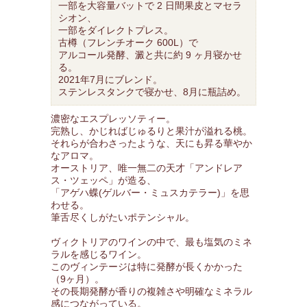
一部を大容量バットで 2 日間果皮とマセラ
シオン、
一部をダイレクトプレス。
古樽（フレンチオーク 600L）で
アルコール発酵、澱と共に約 9 ヶ月寝かせ
る。
2021年7月にブレンド。
ステンレスタンクで寝かせ、8月に瓶詰め。
濃密なエスプレッソティー。
完熟し、かじればじゅるりと果汁が溢れる桃。
それらが合わさったような、天にも昇る華やか
なアロマ。
オーストリア、唯一無二の天才「アンドレア
ス・ツェッペ」が造る、
「アゲハ蝶(ゲルバー・ミュスカテラー)」を思
わせる。
筆舌尽くしがたいポテンシャル。
ヴィクトリアのワインの中で、最も塩気のミネ
ラルを感じるワイン。
このヴィンテージは特に発酵が長くかかった
（9ヶ月）。
その長期発酵が香りの複雑さや明確なミネラル
感につながっている。