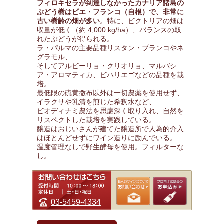
フィロキセラが到達しなかったカナリア諸島の
ぶどう樹はピエ・フランコ（自根）で、非常に
古い樹齢の畑が多い
。特に、ビクトリアの畑は
収量が低く（約 4,000 kg/ha）、バランスの取
れたぶどうが得られる。
ラ・パルマの主要品種リスタン・ブランコやネ
グラモル、
そしてアルビーリョ・クリオリョ、マルバシ
ア・アロマティカ、ビハリエゴなどの品種を栽
培。
最低限の硫黄撒布以外は一切農薬を使用せず、
イラクサや乳清を煎じた希釈水など、
ビオディナミ農法を思慮深く取り入れ、自然を
リスペクトした栽培を実践している。
醸造はおじいさんが建てた醸造所で人為的介入
はほとんどせずにワイン造りに励んでいる。
温度管理なしで野生酵母を使用。フィルターな
し。
03-5459-4334