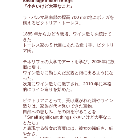
Small significant things
『小さいけど大事なこと』
ラ・パルマ島南部の標高 700 mの地にボデガを
構えるビクトリア・トーレス。
1885 年からぶどう栽培、ワイン造りを続けて
きた
トーレス家の 5 代目にあたる造り手、ビクトリ
ア氏。
テネリフェの大学でアートを学び、2005年に故
郷に戻り、
ワイン造りに勤しんだ父親と畑に出るようにな
った。
次第にワイン造りに魅了され、2010 年に本格
的にワイン造りを始めた。
ビクトリアにとって、受け継がれた畑やワイン
造りは、家族が代々繋いできた宝物。
自然への慈しみ、その畑を守ることを
「Small significant things 小さいけど大事なこ
とたち」
と表現する彼女の言葉には、彼女の繊細さ、細
やかさ、