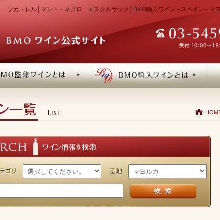
ソカ・レル│マント・ネグロ エスクルサック│BMO輸入ワイン - スペイン - 
HOM