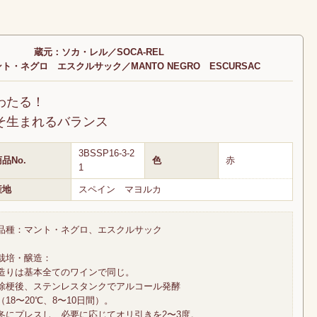
蔵元：ソカ・レル／SOCA-REL
ト・ネグロ エスクルサック／MANTO NEGRO ESCURSAC
わたる！
そ生まれるバランス
3BSSP16-3-2
品No.
色
赤
1
産地
スペイン マヨルカ
品種：マント・ネグロ、エスクルサック
栽培・醸造：
造りは基本全てのワインで同じ。
除梗後、ステンレスタンクでアルコール発酵
（18〜20℃、8〜10日間）。
冬にプレスし、必要に応じてオリ引きを2〜3度。