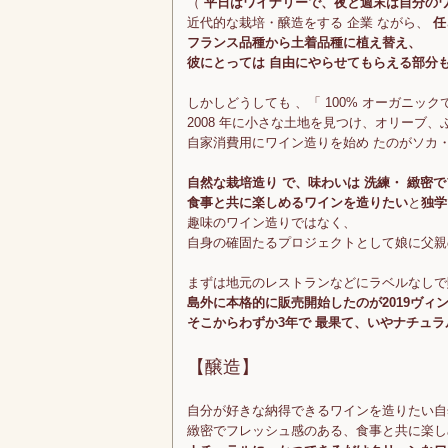
（
平日はワイナリーで、夜と週末は自分のワ
近代的な栽培・醸造をする 企業 ながら、
任
フランス品種から土着品種に植え替え、
彼にとっては 自由にやらせてもらえる部分
しかしどうしても 、「 100% オーガニッ
2008 年に小さな土地を見つけ、オリーブ、
自家消費用にワイン造りを始め たのがソカ
自然な栽培造り で、味わいは 洗練・ 緻密
食事と共に楽しめるワインを造りたい
と
独学
趣味のワイン造りではなく、
自身の確固たるプロジェクトとして娘に父親
まずは地元のレストランなどにラベルなしで
島外に本格的に販売開始したのが2019ヴィ
そこからわずか3年で 最果て、いやナチュ
【醸造】
自分が好きな納得できるワインを造りたい自
緻密でフレッシュ感のある、食事と共に楽し