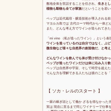
敷地全体を世話することを任され、
生きとし
植物も動物も全てが家族
だということを若い
ペップは近代栽培・醸造技術が導入される前
マヨルカ島では 古代ローマ時代から一体ど
また、どんな考え方でワインが造られてきた
「mi vino （私が造ったワイン）」という表
ワインを造っているのは自分ではなく、ぶど
微生物など様々な自然界の創造物だ、と考え
どんなワインを飲んでも体が受け付けなかっ
ペップが造ったワインだけは体に沁み入り飲
ペップは自然界や宇宙、そして時空を超えた
そんな力を理解できる人たちは彼のことを「
【 ソカ・レルのスタート 】
一家の稼ぎ頭として働か ざるを得なかった当
実は 現在に至るまで同じワイナリーで仕事