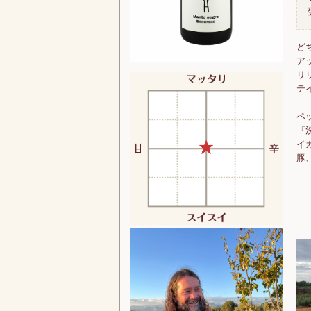
ど
ア
リ
テ
ペ
『
イ
豚