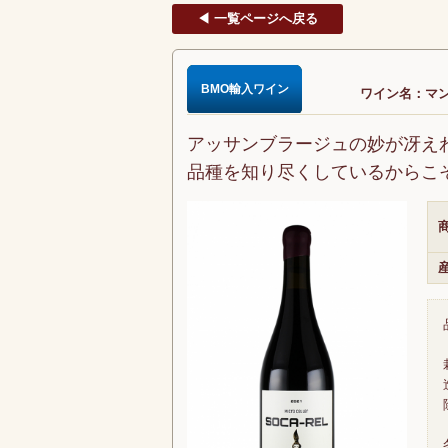
◀ 一覧ページへ戻る
BMO輸入ワイン
ワイン名：マン
アッサンブラージュの妙が冴え
品種を知り尽くしているからこ
商