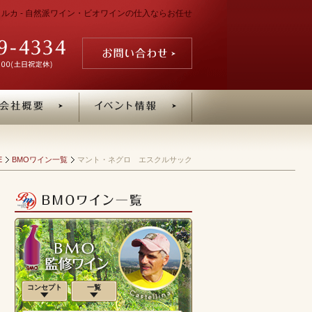
マヨルカ - 自然派ワイン・ビオワインの仕入ならお任せ
E
BMOワイン一覧
マント・ネグロ エスクルサック
コンセプト
一覧