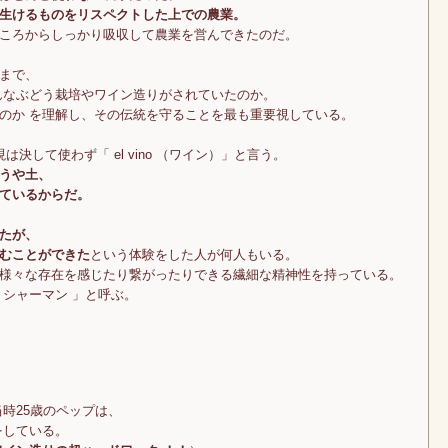
生けるものをリスペクトした上での農業。
ころからしっかり吸収して農業を営んできたのだ。
まで、
んなぶどう栽培やワイン造りがされていたのか。
のか を理解し、その伝統を守ることを最も重要視している。
現は決して使わず「 el vino （ワイン）」と言う。
うや土、
ているからだ。
たが、
むことができた
という体験をした人が何人もいる。
様々な存在を感じたり繋がったりできる繊細な精神性を持っている。
 シャーマン 」と呼ぶ。
時25歳のペップは、
をしている。