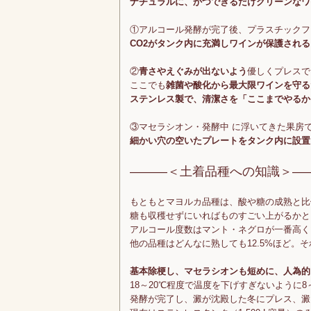
ナチュラルに、かつできるだけクリーンなワ
①アルコール発酵が完了後、プラスチックフ
CO2がタンク内に充満しワインが保護され
②
青さやえぐみが出ないよう
優しくプレスで
ここでも
雑菌や酸化から最大限ワインを守る
ステンレス製で、清潔さを「ここまでやるか
③マセラシオン・発酵中 に浮いてきた果房
細かい穴の空いたプレートをタンク内に設置
―――＜土着品種への知識＞―
もともとマヨルカ品種は、酸や糖の成熟と比
糖も収穫せずにいればものすごい上がるかと
アルコール度数はマント・ネグロが一番高くマ
他の品種はどんなに熟しても12.5%ほど。それ
基本除梗し、マセラシオンも短めに、人為的
18～20℃程度で温度を下げすぎないように8
発酵が完了し、澱が沈殿した冬にプレス、澱