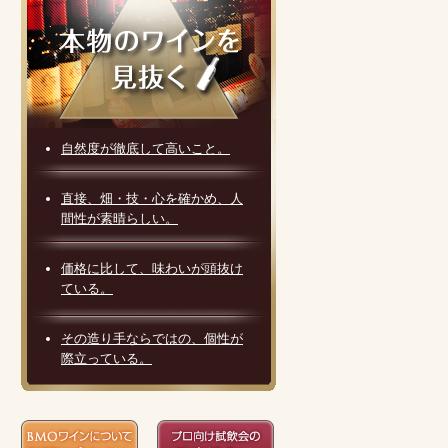
自然度が徹底して高いこと。
直接、畑・技・心を確かめ、人
間性が素晴らしい。
価格に比して、味わいが頭抜け
ている。
その造り手ならではの、個性が
際立っている。