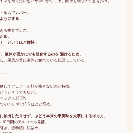
イン
を造りたい思いが強いからこそ、醸造も細心の注意を払う。
ィルムでカバー。
るようにする
。
きる垂直プレス。
ため、
！」というほど維持
。
で、
液体が僅かにでも酸化するのを 避けるため、
し
、果房が常に液体と触れている状態にしている 。
――
例してフェノール類が熟さないのが特徴。
いうとそうでもない。
ックス13.5%、
でいて pHは3.6 ほどと高め。
に抽出したりせず、ぶどう本来の果実味を大事にする
考え方。
～10日間のアルコール発酵。
引き。翌春頃に瓶詰め。