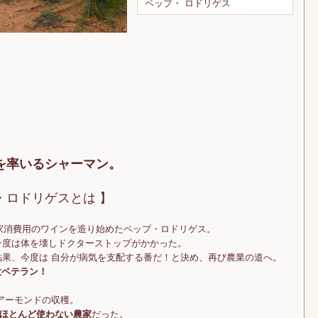
ペップ・ ロドリゲス
を率いるシャーマン。
・ロドリゲスとは 】
自家消費用のワインを造り始めたペップ・ロドリゲス。
一度は体を壊しドクターストップがかかった。
結果、今度は 自分が病気を支配する番だ！と決め、再び農業の道へ。
大ベテラン！
アーモンドの収穫。
ほとんど使わない農家
だった。