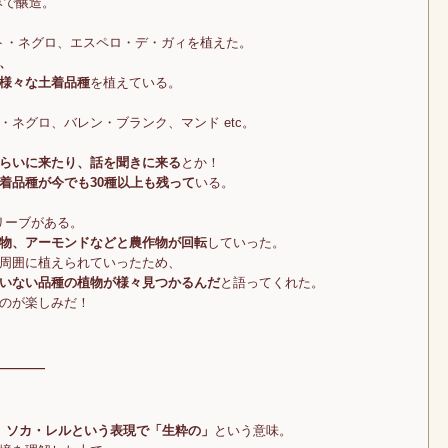
みで醸造。
ント・ネグロ、エスペロ・デ・ガィを植えた。
、
様々な土着品種
を植えている。
ネグロ、バレン・ブランク、マンド etc。
らいに来たり、話を聞きに来る
とか！
着品種が今でも30種以上も残って
いる。
のオリーブがある。
物、アーモンドなどと農作物が回転
していった。
周囲に植えられていったため、
いない品種の植物が様々見つかるんだ
と語ってくれた。
のが楽しみだ！
―――
が、ソカ・レルという表現で「生粋の」
という意味。