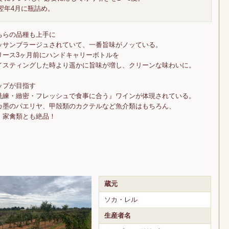
翌年4月に瓶詰め。
ちらの品種も上手に
ッサンブラージュされていて、一番旨味がノッている。
リース3ヶ月前にハンドキャリーボトルを
イスティングした時より遥かに旨味が増し、クリーンな味わいに。
ップが目指す
洗練・緻密・フレッシュで食事に合う』ワインが体現されている。
カ墨のパエリヤ、甲殻類のカクテルなど魚介類はもちろん、
、家禽類とも絶品！
蔵元
ソカ・レル
生産者名