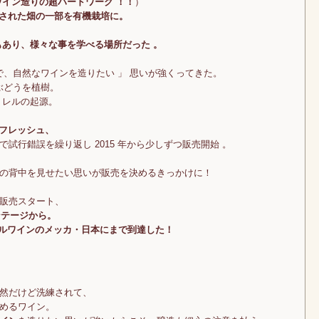
イン造りの超ハードワーク ！！
）
された畑の一部を有機栽培に。
もあり、様々な事を学べる場所だった 。
クで、自然なワインを造りたい 」 思いが強くってきた。
ぶどうを植樹。
・レルの起源。
でフレッシュ、
で試行錯誤を繰り返し 2015 年から少しずつ販売開始 。
の背中を見せたい思いが販売を決めるきっかけに！
販売スタート、
ンテージから。
ラルワインのメッカ・日本にまで到達した！
然だけど洗練されて、
めるワイン。