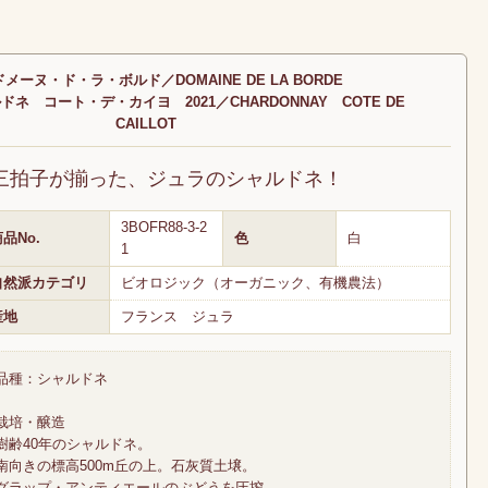
メーヌ・ド・ラ・ボルド／DOMAINE DE LA BORDE
ネ コート・デ・カイヨ 2021／CHARDONNAY COTE DE
CAILLOT
三拍子が揃った、ジュラのシャルドネ！
3BOFR88-3-2
品No.
色
白
1
自然派カテゴリ
ビオロジック（オーガニック、有機農法）
産地
フランス ジュラ
品種：シャルドネ
栽培・醸造
樹齢40年のシャルドネ。
南向きの標高500m丘の上。石灰質土壌。
グラップ・アンティエールのぶどうを圧搾、