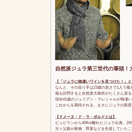
自然派ジュラ第三世代の筆頭！
【「ジュラに物凄いワインを見つけた！」と
なんと、その造り手は23歳の若さで1人で
蔵を訪問すると自然派大御所がたくさん居る
現在41歳のジュリアン・マレシャルが物凄
これからを期待される、まさにジュラの新星
【ドメーヌ・ド・ラ・ボルドとは】
ピュピランから40Km離れたジュラ出身。20
元々父親が穀物、野菜などを生産していたこ