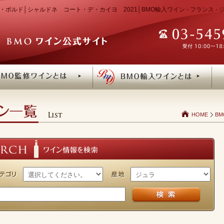
ボルド│シャルドネ コート・デ・カイヨ 2021│BMO輸入ワイン - フランス -
HOME
B