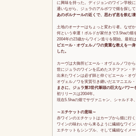
に興味を持った。ディジョンのワイン学校に
通いながら、ジュラのアルボワで畑を探して
あのボルナールの近くで、思わず息を飲む凄
土地のオーナーはちょっと変わり者。なぜか
何という幸運！ボルドが家付きで3.5haの
2004年の23歳からワイン造りを開始。最
ピエール・オヴェルノワの貴重な教えを一身
した。
カーヴは大御所ピエール・オヴェルノワから
世にジュラのワインを広めたステファン・テ
出来たワインは必ず師と仰ぐピエール・オヴ
オヴェルノワを実質引き継いだエマニエル・
まさに、ジュラ第3世代筆頭の巨大なパワー
初リリースは2004年。
現在5.5haの畑でサヴァニャン、シャルド
～エチケットの意味～
赤ワインのエチケットはカーブから畑に行く
ワインの味わいから来るように繊細なワイン
エチケットもシンプル、そして繊細なイメー