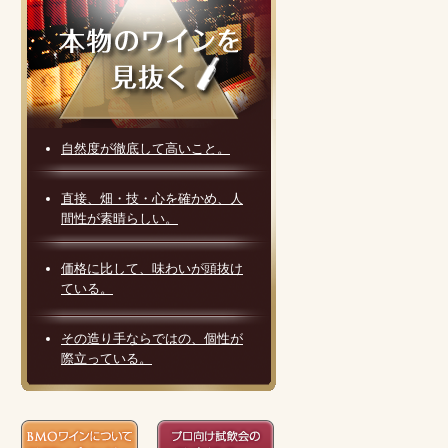
自然度が徹底して高いこと。
直接、畑・技・心を確かめ、人
間性が素晴らしい。
価格に比して、味わいが頭抜け
ている。
その造り手ならではの、個性が
際立っている。