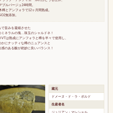
デブルバージュ24時間。
木樽とアンフォラで12ヶ月間熟成。
SO2無添加。
るで旨みを凝縮させた
のミネラルの塊…珠玉のシャルドネ！
1年VTは熟成にアンフォラと樽を半々で使用し、
のかにナッティな樽のニュアンスと
在感のある酸が絶妙に良いバランス！
蔵元
ドメーヌ・ド・ラ・ボルド
生産者名
ジュリアン・マレシャル