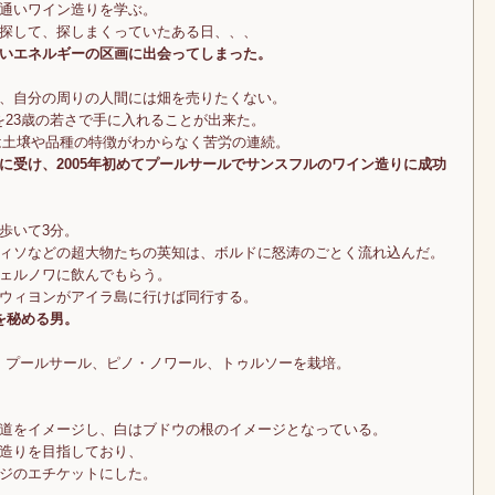
通いワイン造りを学ぶ。
探して、探しまくっていたある日、、、
いエネルギーの区画に出会ってしまった。
、自分の周りの人間には畑を売りたくない。
畑を23歳の若さで手に入れることが出来た。
初は土壌や品種の特徴がわからなく苦労の連続。
に受け、2005年初めてプールサールでサンスフルのワイン造りに成功
歩いて3分。
ィソなどの超大物たちの英知は、ボルドに怒涛のごとく流れ込んだ。
ェルノワに飲んでもらう。
ウィヨンがアイラ島に行けば同行する。
を秘める男。
ネ、プールサール、ピノ・ノワール、トゥルソーを栽培。
道をイメージし、白はブドウの根のイメージとなっている。
造りを目指しており、
ジのエチケットにした。