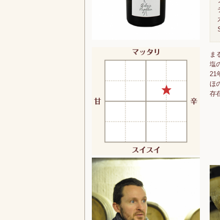
ま
塩
2
ほ
存