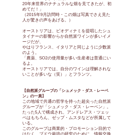
20年来世界のナチュラルな畑を見てきたが、初
めてだ！」
（2015年9月訪問時・この畑は写真でさえ見た
人が驚きの声をあげる。）
オーストリアは、ビオディナミを提唱したシュ
タイナーの影響からか自然派ワインが多いイメ
ージだが、
やはりフランス、イタリアと同じように少数派
のよう。
「農薬、SO2の使用量が多い生産者は普通にい
るよ。
オーストリアでは、自分のワインは理解されな
いことが多いな（笑）」とフランツ。
【自然派グループの「シュメック・ダス・レーベ
ン」の一員】
この地域で共通の哲学を持った超尖った自然派
グループが「シュメック・ダス・レーベン」。
たった5人で構成され、アンドレアス・ツェッ
ペはもちろん、ゼップ・ムスタなどが所属して
いる。
このグループは商業的・プロモーション目的で
はなく、ブドウ栽培の研究のために、情報交換