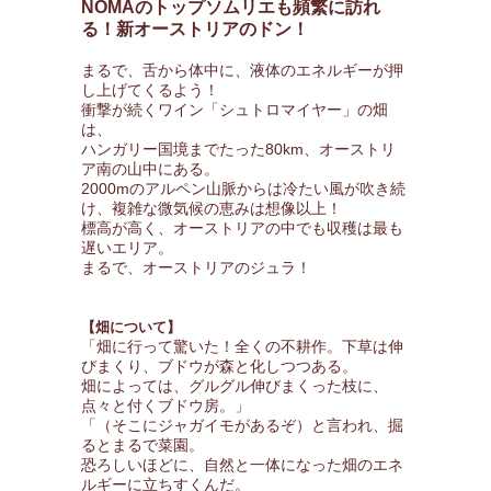
NOMAのトップソムリエも頻繁に訪れ
る！新オーストリアのドン！
まるで、舌から体中に、液体のエネルギーが押
し上げてくるよう！
衝撃が続くワイン「シュトロマイヤー」の畑
は、
ハンガリー国境までたった80km、オーストリ
ア南の山中にある。
2000mのアルペン山脈からは冷たい風が吹き続
け、複雑な微気候の恵みは想像以上！
標高が高く、オーストリアの中でも収穫は最も
遅いエリア。
まるで、オーストリアのジュラ！
【畑について】
「畑に行って驚いた！全くの不耕作。下草は伸
びまくり、ブドウが森と化しつつある。
畑によっては、グルグル伸びまくった枝に、
点々と付くブドウ房。」
「（そこにジャガイモがあるぞ）と言われ、掘
るとまるで菜園。
恐ろしいほどに、自然と一体になった畑のエネ
ルギーに立ちすくんだ。