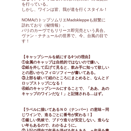
を行っている。
しかし、ワインは皆、我が道を行くスタイル！
NOMAのトップソムリエMadskleppeも頻繁に
訪れており（秘情報）、
パリのカーヴでもリリース即完売という具合。
ヴァン・ナチュールの世界で、今、台風の目で
す！
【キャップシールを紙にする4つの理由】
①金属のキャップは自然的ではないので嫌い。
②紙を外して広げて見ると、飲み手に知って欲しい
との思いからフィロソフィーが書いてある。
③上部を破いて紐のところにまとめると、なんとド
ロップストップになる！
④紙のキャップシールにすることで、「ああ、あの
キャップのワインだな！」と記憶される…はず。
【ラベルに描いてあるＮＯ（ナンバー）の意味～同
じワインで、造るごとに番号が変わる！】
①厳しい気候で、ブドウ造りが安定しない。造らな
い年もあるので、わかるように。
②上記の理由で年号を混ぜる年もある。＝年号を書