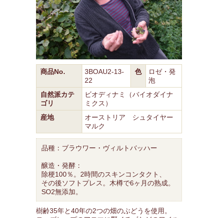
商品No.
3BOAU2-13-
色
ロゼ・発
22
泡
自然派カテ
ビオディナミ（バイオダイナ
ゴリ
ミクス）
産地
オーストリア シュタイヤー
マルク
品種：ブラウワー・ヴィルトバッハー
醸造・発酵：
除梗100％。2時間のスキンコンタクト、
その後ソフトプレス。木樽で6ヶ月の熟成。
SO2無添加。
樹齢35年と40年の2つの畑のぶどうを使用。