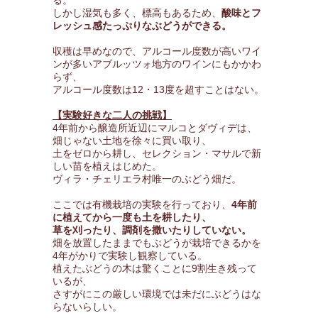
る。
しかし湿気も多く、標高もあるため、
酸味とフ
レッシュ感たっぷりなぶどうができる。
収穫は早めなので、アルコール度数が高いワイ
ンが多いアブルッツォ地方のワインにもかかわ
らず、
アルコール度数は12・13度を超すことはない。
【実験好きな二人の挑戦】
4年前から醸造所近辺にマルコとダヴィデは、
畑じゃない土地を徐々に買い取り、
土をゼロから耕し、セレクション・マサルで新
しい苗を植えはじめた。
ヴィラ・チェリエラ村唯一のぶどう畑だ。
ここでは有機栽培の実験を行っており、
4年前
に植えてから一度も土を耕したり、
草を刈ったり、調剤を撒いたりしていない。
畑を放置したままでもぶどうが栽培できるかを
4年がかりで実験し観察している。
植えたぶどうの木は驚くことに9割生き残って
いるが、
さすがにこの厳しい環境では未だにぶどうはな
らないらしい。