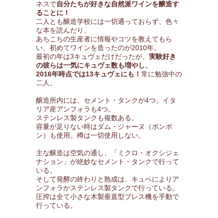
ネスで
自分たちが好きな自然派ワインを醸造す
ることに！
二人とも醸造学校には一切通っておらず、色々
な本を読んだり、
あちこちの生産者に情報やコツを教えてもら
い、初めてワインを造ったのが2010年。
最初の年は3キュヴェだけだったが、
実験好き
の彼らは一気にキュヴェ数も増やし、
2016年時点では13キュヴェにも！
常に勉強中の
二人。
醸造所内には、セメント・タンクが4つ。イタ
リア産アンフォラも4つ。
ステンレス製タンクも複数ある。
容量が足りない時はダム・ジャーヌ（ボンボ
ン）も使用。樽は一切使用しない。
主な醸造は空気の通し、「ミクロ・オクシジェ
ナション」が絶妙なセメント・タンクで行って
いる。
そして発酵の終わりと熟成は、キュベによりア
ンフォラかステンレス製タンクで行っている。
圧搾は全て小さな木製垂直型プレス機を手動で
行っている。