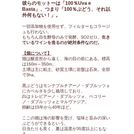
彼らのモットーは「100％Uva e
Basta」、つまり「100％ぶどう、それ以
外何もない！」。
一切添加物を使用せず、フィルターもコラージ
ュも行わない。
もちろん自生酵母のみで発酵。SO2ゼロ。
生き
ているワインを造るのが絶対条件なのだ。
【畑について】
畑は醸造所から遠く、海の目の前にある。標高
は150m～350m。
土壌は主に粘土、砂質土壌に岩盤は石灰。全部
で3ha。
黒ぶどうはモンテプルチアーノ・ダブルッツォ
にカベルネを少し栽培しており、
白はトレビアーノ・ダブルッツォ、ペコリー
ノ・ダブルッツォとマルヴァジア。
樹齢は15年から40年ほど。
ここの畑は海の影響を受け、塩味と旨みの深い
ぶどうができるという。
日当たりも良く、夏は温度が35度以上にもな