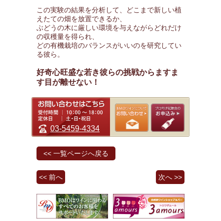
この実験の結果を分析して、どこまで新しい植
えたての畑を放置できるか、
ぶどうの木に厳しい環境を与えながらどれだけ
の収穫量を得られ、
どの有機栽培のバランスがいいのを研究してい
る彼ら。
好奇心旺盛な若き彼らの挑戦からますま
す目が離せない！
03-5459-4334
<< 一覧ページへ戻る
<< 前へ
次へ >>