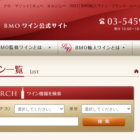
クロ・マソット│キュベ オルジニー 2023│BMO輸入ワイン - フランス - ル