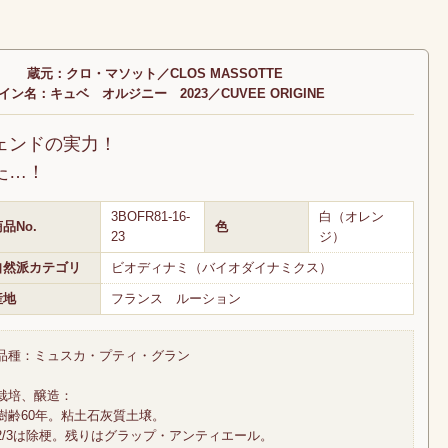
蔵元：クロ・マソット／CLOS MASSOTTE
イン名：キュベ オルジニー 2023／CUVEE ORIGINE
ェンドの実力！
た…！
3BOFR81-16-
白（オレン
品No.
色
23
ジ）
自然派カテゴリ
ビオディナミ（バイオダイナミクス）
産地
フランス ルーション
品種：ミュスカ・プティ・グラン
栽培、醸造：
樹齢60年。粘土石灰質土壌。
2/3は除梗。残りはグラップ・アンティエール。