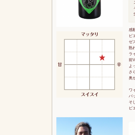
感
ピ
ゼ
熟
ラ
前
よ
さ
奥
ワ
バ
そ
ピ