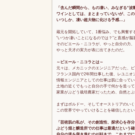
「含んだ瞬間から、もの凄い、みなぎる“波
ワインとしては、まとまっていないが、この
いつしか、凄い超大物に化ける予感…」
蔵元を開拓していて、1番悩み、でも興奮す
“いつか凄いことになるのでは？”と直感が脳
そのピエール・ニコラが、やっと自分の力、
やっと天才の実力が表に出てきたのだ。
～ピエール・ニコラとは～
元々は、メカニックのエンジニアだった、ピ
フランス国内で2年間仕事した後、レユニオ
情報エンジニアとしての仕事は肌に合ってい
土地の近くでもっと自分の手で何かを造って
家業がぶどう栽培農家だったため、自然とぶ
まずはボルドー、そしてオーストリアのいく
この世界でやっていけることを確信したとい
「芸術肌の私が、その創造性、探求心を存分
ぶどう畑と醸造所での仕事は最適だという確
自分の道を突き進むのが好きで、これまでに