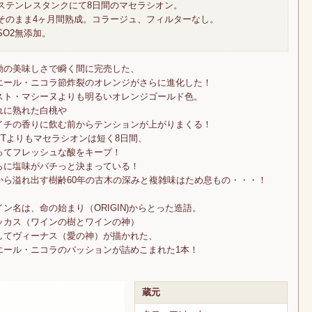
ステンレスタンクにて8日間のマセラシオン。
そのまま4ヶ月間熟成。コラージュ、フィルターなし。
SO2無添加。
動の美味しさで瞬く間に完売した、
エール・ニコラ節炸裂のオレンジがさらに進化した！
スト・マシーヌよりも明るいオレンジゴールド色。
れに熟れた白桃や
イチの香りに飲む前からテンションが上がりまくる！
VTよりもマセラシオンは短く8日間、
ってフレッシュな酸をキープ！
らに塩味がバチっと決まっている！
から溢れ出す樹齢60年の古木の深みと複雑味はため息もの・・・！
イン名は、命の始まり（ORIGIN)からとった造語。
ッカス（ワインの樹とワインの神）
してヴィーナス（愛の神）が描かれた、
エール・ニコラのパッションが詰めこまれた1本！
蔵元