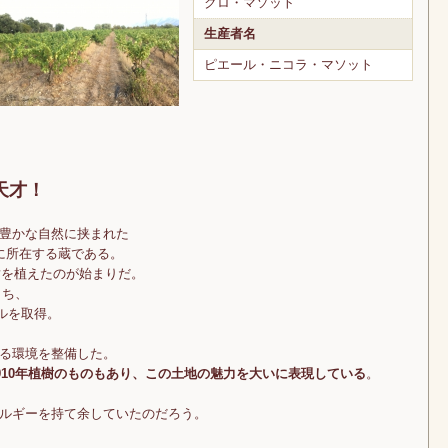
クロ・マソット
生産者名
ピエール・ニコラ・マソット
天才！
豊かな自然に挟まれた
中心に所在する蔵である。
樹を植えたのが始まりだ。
うち、
ールを取得。
る環境を整備した。
910年植樹のものもあり、この土地の魅力を大いに表現している
。
ルギーを持て余していたのだろう。