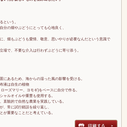
るという。
自分の畑やぶどうにとっても心地良く、
に、畑もぶどうも愛情、敬意、思いやりが必要なんだという意識で
立場で、不要な介入は行わずぶどうに寄り添う。
置にあるため、海からの湿った風の影響を受ける。
布液は自生の植物
、ローズマリー、ヨモギ)をベースに自分で作る。
シャルオイルや重曹も使用する。
、直観的で自然な農業を実践している。
が、常に試行錯誤を繰り返し、
とが重要なことだと考えている。