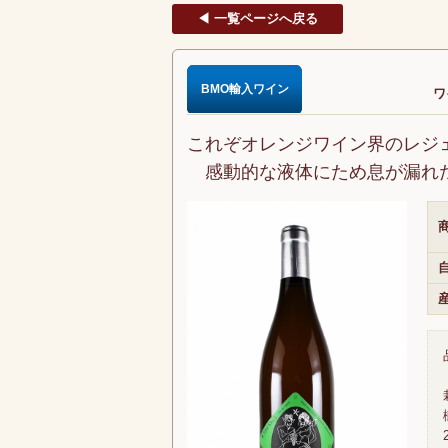
◀ 一覧ページへ戻る
BMO輸入ワイン
ワ
これぞオレンジワイン界のレジ
感動的な液体にため息が漏れ
商