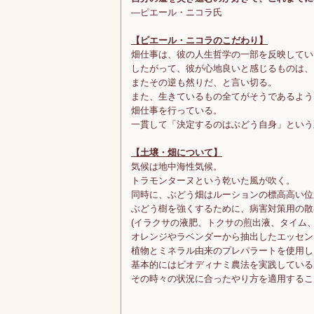
―ピエール・ニコラ氏
【ピエール・ニコラのこだわり】
畑仕事は、彼の人生哲学の一部を反映してい
したがって、彼が心地良いと感じるものは、
またその逆も然りだ、と言い切る。
また、生きているもの全てがそうであるよう
畑仕事を行っている。
一貫して「決定するのはぶどう自身」という
【土壌・畑について】
気候は地中海性気候。
トラモンターヌという乾いた風が吹く。
同時に、ぶどう畑はルーションの標高高い位
ぶどう樹を強くするために、病害対策用の散
(イラクサの液肥、トクサの煎出液、タイム
オレンジやラベンダーから抽出したエッセン
植物とミネラル由来のプレパラートを使用し
基本的にはビオディナミ農法を実践している
その時々の状況に合ったやり方を適用するこ