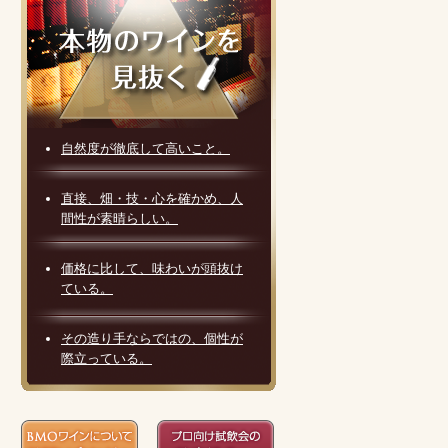
自然度が徹底して高いこと。
直接、畑・技・心を確かめ、人
間性が素晴らしい。
価格に比して、味わいが頭抜け
ている。
その造り手ならではの、個性が
際立っている。