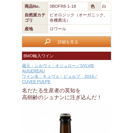
商品No.
3BOFR8-1-18
色
白
自然派カテ
ビオロジック（オーガニック、
ゴリ
有機農法）
産地
ロワール
詳細を見る
BMO輸入ワイン
蔵元：シルヴィ・オジュロー／SYLVIE
AUGEREAU
ワイン名：キュヴェ・ピュルプ 2019／
CUVEE PULPE
名だたる生産者の英知を
高樹齢のシュナンに注ぎ込んだ！