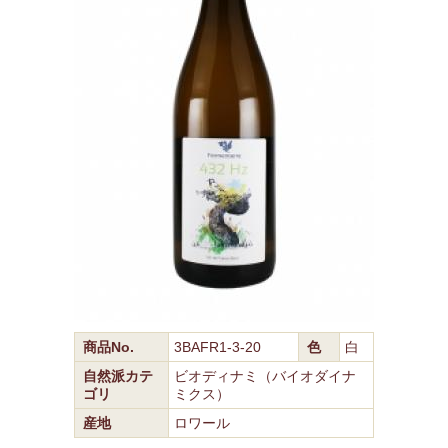
商品No.
3BAFR1-3-20
色
白
自然派カテ
ビオディナミ（バイオダイナ
ゴリ
ミクス）
産地
ロワール