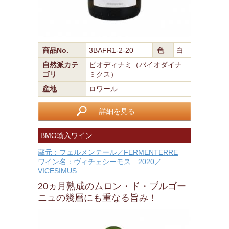
商品No.
3BAFR1-2-20
色
白
自然派カテ
ビオディナミ（バイオダイナ
ゴリ
ミクス）
産地
ロワール
詳細を見る
BMO輸入ワイン
蔵元：フェルメンテール／FERMENTERRE
ワイン名：ヴィチェシーモス 2020／
VICESIMUS
20ヵ月熟成のムロン・ド・ブルゴー
ニュの幾層にも重なる旨み！