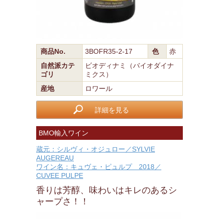
商品No.
3BOFR35-2-17
色
赤
自然派カテ
ビオディナミ（バイオダイナ
ゴリ
ミクス）
産地
ロワール
詳細を見る
BMO輸入ワイン
蔵元：シルヴィ・オジュロー／SYLVIE
AUGEREAU
ワイン名：キュヴェ・ピュルプ 2018／
CUVEE PULPE
香りは芳醇、味わいはキレのあるシ
ャープさ！！