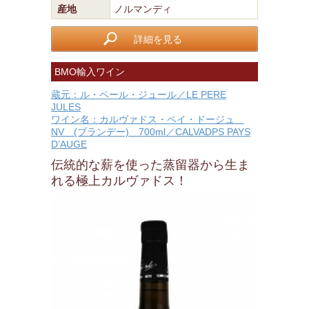
産地
ノルマンディ
詳細を見る
BMO輸入ワイン
蔵元：ル・ペール・ジュール／LE PERE
JULES
ワイン名：カルヴァドス・ペイ・ドージュ
NV (ブランデー) 700ml／CALVADPS PAYS
D’AUGE
伝統的な薪を使った蒸留器から生ま
れる極上カルヴァドス！