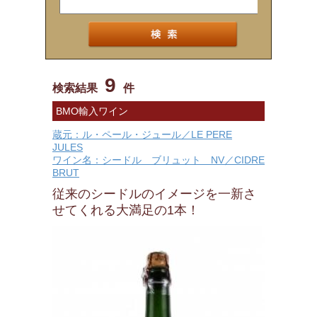
9
検索結果
件
BMO輸入ワイン
蔵元：ル・ペール・ジュール／LE PERE
JULES
ワイン名：シードル ブリュット NV／CIDRE
BRUT
従来のシードルのイメージを一新さ
せてくれる大満足の1本！