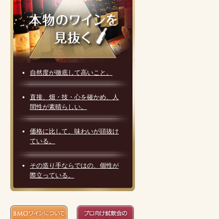
自然度が徹底して高いこと。
直接、畑・技・心を確かめ、人
間性が素晴らしい。
価格に比して、味わいが頭抜け
ている。
その造り手ならではの、個性が
際立っている。