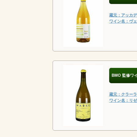
蔵元：アッカディ
ワイン名：ヴェ
BMO 監修ワ
蔵元：クラーラ・
ワイン名：リゼル