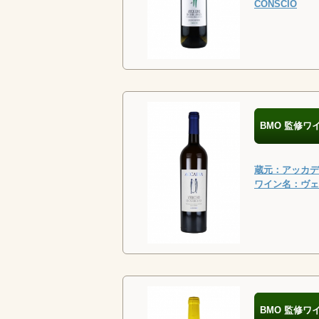
CONSCIO
BMO 監修ワ
蔵元：アッカディ
ワイン名：ヴェル
BMO 監修ワ