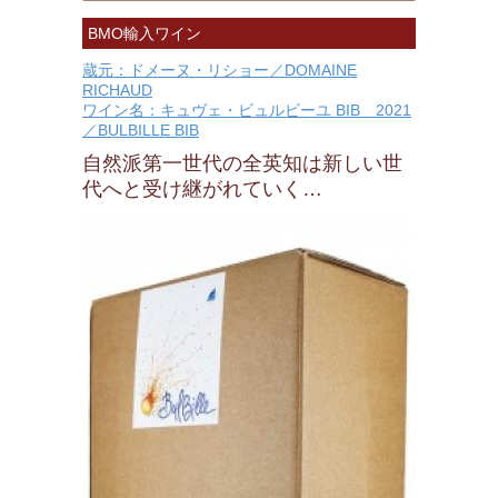
BMO輸入ワイン
蔵元：ドメーヌ・リショー／DOMAINE
RICHAUD
ワイン名：キュヴェ・ビュルビーユ BIB 2021
／BULBILLE BIB
自然派第一世代の全英知は新しい世
代へと受け継がれていく…