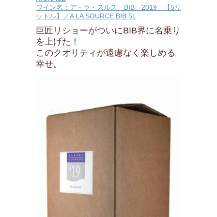
ワイン名：ア・ラ・スルス BIB 2019 【5リ
ットル】／A LA SOURCE BIB 5L
巨匠リショーがついにBIB界に名乗り
を上げた！
このクオリティが遠慮なく楽しめる
幸せ。