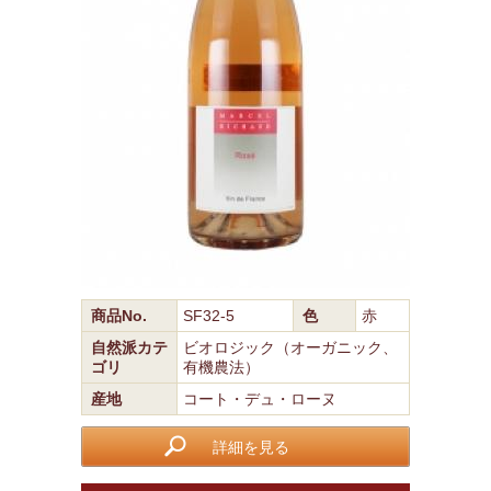
商品No.
SF32-5
色
赤
自然派カテ
ビオロジック（オーガニック、
ゴリ
有機農法）
産地
コート・デュ・ローヌ
詳細を見る