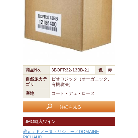
商品No.
3BOFR32-13BB-21
色
赤
自然派カテ
ビオロジック（オーガニック、
ゴリ
有機農法）
産地
コート・デュ・ローヌ
詳細を見る
BMO輸入ワイン
蔵元：ドメーヌ・リショー／DOMAINE
RICHAUD