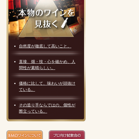
自然度が徹底して高いこと。
直接、畑・技・心を確かめ、人
間性が素晴らしい。
価格に比して、味わいが頭抜け
ている。
その造り手ならではの、個性が
際立っている。