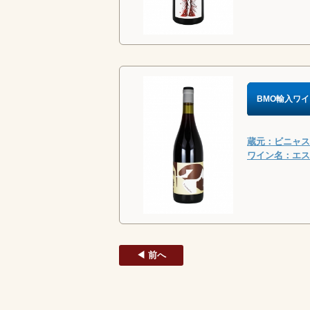
BMO輸入ワイ
蔵元：ビニャス・
ワイン名：エスペ
◀ 前へ